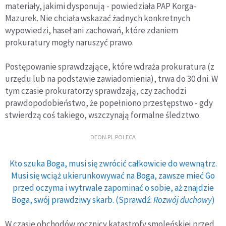
materiały, jakimi dysponują - powiedziała PAP Korga-
Mazurek. Nie chciała wskazać żadnych konkretnych
wypowiedzi, haseł ani zachowań, które zdaniem
prokuratury mogły naruszyć prawo.
Postępowanie sprawdzające, które wdraża prokuratura (z
urzędu lub na podstawie zawiadomienia), trwa do 30 dni. W
tym czasie prokuratorzy sprawdzają, czy zachodzi
prawdopodobieństwo, że popełniono przestępstwo - gdy
stwierdzą coś takiego, wszczynają formalne śledztwo.
DEON.PL POLECA
Kto szuka Boga, musi się zwrócić całkowicie do wewnątrz.
Musi się wciąż ukierunkowywać na Boga, zawsze mieć Go
przed oczyma i wytrwale zapominać o sobie, aż znajdzie
Boga, swój prawdziwy skarb. (Sprawdź:
Rozwój duchowy
)
W czasie obchodów rocznicy katastrofy smoleńskiej przed