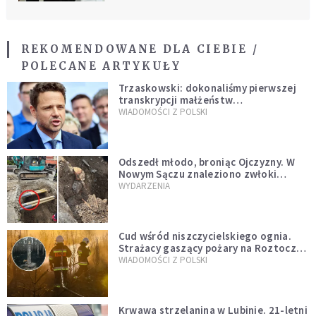
REKOMENDOWANE DLA CIEBIE /
POLECANE ARTYKUŁY
Trzaskowski: dokonaliśmy pierwszej
transkrypcji małżeństw
jednopłciowych. “Tak jak
WIADOMOŚCI Z POLSKI
zapowiadałem, bez zwłoki,
natychmiast”
Odszedł młodo, broniąc Ojczyzny. W
Nowym Sączu znaleziono zwłoki
mężczyzny z czasów potopu
WYDARZENIA
szwedzkiego
Cud wśród niszczycielskiego ognia.
Strażacy gaszący pożary na Roztoczu
opublikowali niezwykłe zdjęcie
WIADOMOŚCI Z POLSKI
Krwawa strzelanina w Lubinie. 21-letni