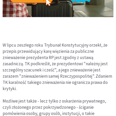
W lipcu zeszłego roku Trybunał Konstytucyjny orzekł, że
przepis przewidujący karę więzienia za publiczne
znieważenie prezydenta RP jest zgodny z ustawą
zasadniczą. TK podkreślił, że prezydentowi "należny jest
szczególny szacunek i cześć", a jego znieważenie jest
zarazem "znieważeniem samej Rzeczypospolitej". Zdaniem
TK karalność takiego znieważenia nie ogranicza prawa do
krytyki.
Możliwe jest także - lecz tylko z oskarżenia prywatnego,
czyli złożonego przez pokrzywdzonego - ściganie
pomówienia osoby, grupy osób, instytucji, o takie