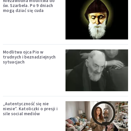
Niezawodna modlitwa do
św. Szarbela. Po 9 dniach
mogą dziać się cuda
Modlitwa ojca Pio w
trudnych i beznadziejnych
sytuacjach
„Autentyczność się nie
niesie”. Katoliczki o presji i
sile social mediów