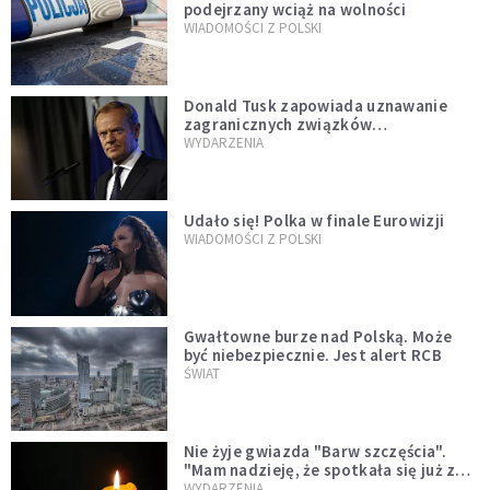
podejrzany wciąż na wolności
WIADOMOŚCI Z POLSKI
Donald Tusk zapowiada uznawanie
zagranicznych związków
jednopłciowych. "Państwo oblało ten
WYDARZENIA
test"
Udało się! Polka w finale Eurowizji
WIADOMOŚCI Z POLSKI
Gwałtowne burze nad Polską. Może
być niebezpiecznie. Jest alert RCB
ŚWIAT
Nie żyje gwiazda "Barw szczęścia".
"Mam nadzieję, że spotkała się już z
Bogiem, którego tak bardzo kochała"
WYDARZENIA