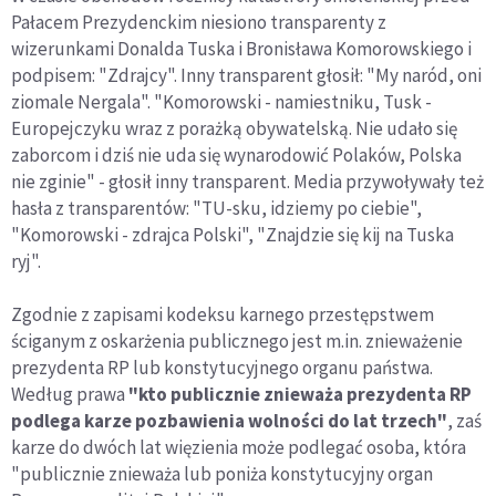
Pałacem Prezydenckim niesiono transparenty z
wizerunkami Donalda Tuska i Bronisława Komorowskiego i
podpisem: "Zdrajcy". Inny transparent głosił: "My naród, oni
ziomale Nergala". "Komorowski - namiestniku, Tusk -
Europejczyku wraz z porażką obywatelską. Nie udało się
zaborcom i dziś nie uda się wynarodowić Polaków, Polska
nie zginie" - głosił inny transparent. Media przywoływały też
hasła z transparentów: "TU-sku, idziemy po ciebie",
"Komorowski - zdrajca Polski", "Znajdzie się kij na Tuska
ryj".
Zgodnie z zapisami kodeksu karnego przestępstwem
ściganym z oskarżenia publicznego jest m.in. znieważenie
prezydenta RP lub konstytucyjnego organu państwa.
Według prawa
"kto publicznie znieważa prezydenta RP
podlega karze pozbawienia wolności do lat trzech"
, zaś
karze do dwóch lat więzienia może podlegać osoba, która
"publicznie znieważa lub poniża konstytucyjny organ