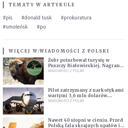
TEMATY W ARTYKULE
#pis
#donald tusk
#prokuratura
#smoleńsk
#po
WIĘCEJ W:
WIADOMOŚCI Z POLSKI
Żubr poturbował turystę w
Puszczy Białowieskiej. Nagranie
daje do myślenia
WIADOMOŚCI Z POLSKI
Pilot zatrzymany z narkotykami
wartymi 3,6 mln dolarów.
Śledczy podejrzewają, że latał
WIADOMOŚCI Z POLSKI
pod ich wpływem
Nawet 40 stopni w cieniu. Przed
Polską fala skrajnych upałów i