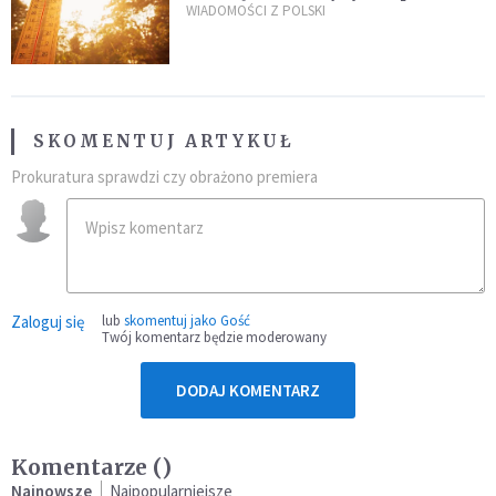
gwałtowne burze
WIADOMOŚCI Z POLSKI
SKOMENTUJ ARTYKUŁ
Prokuratura sprawdzi czy obrażono premiera
Zaloguj się
lub
skomentuj jako Gość
Twój komentarz będzie moderowany
DODAJ KOMENTARZ
Komentarze (
)
Najnowsze
Najpopularniejsze