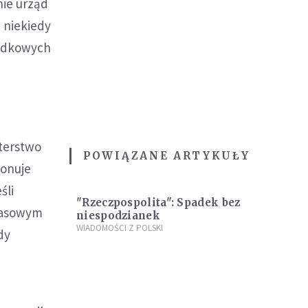
nie urząd
 niekiedy
padkowych
terstwo
POWIĄZANE ARTYKUŁY
ionuje
śli
"Rzeczpospolita": Spadek bez
zasowym
niespodzianek
WIADOMOŚCI Z POLSKI
dy