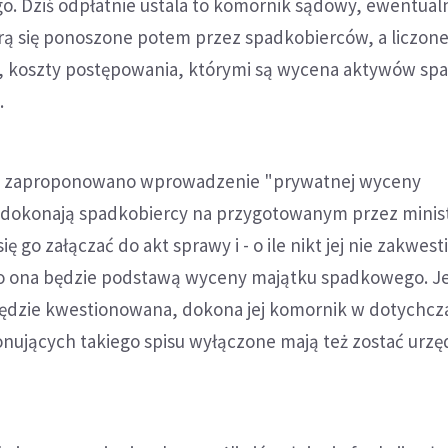
. Dziś odpłatnie ustala to komornik sądowy, ewentual
orą się ponoszone potem przez spadkobierców, a liczone
h, koszty postępowania, którymi są wycena aktywów s
.
, zaproponowano wprowadzenie "prywatnej wyceny
j dokonają spadkobiercy na przygotowanym przez minis
ię go załączać do akt sprawy i - o ile nikt jej nie zakwest
 to ona będzie podstawą wyceny majątku spadkowego. Je
ędzie kwestionowana, dokona jej komornik w dotychc
onujących takiego spisu wyłączone mają też zostać urzę