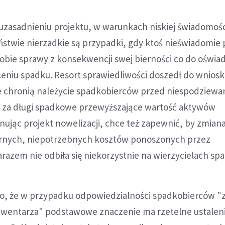
uzasadnieniu projektu, w warunkach niskiej świadomoś
stwie nierzadkie są przypadki, gdy ktoś nieświadomie
 sobie sprawy z konsekwencji swej bierności co do oświa
ceniu spadku. Resort sprawiedliwości doszedł do wniosk
e chronią należycie spadkobierców przed niespodziewa
 za długi spadkowe przewyższające wartość aktywów
jąc projekt nowelizacji, chce też zapewnić, by zmiana 
ernych, niepotrzebnych kosztów ponoszonych przez
razem nie odbiła się niekorzystnie na wierzycielach s
no, że w przypadku odpowiedzialności spadkobierców "
wentarza" podstawowe znaczenie ma rzetelne ustaleni