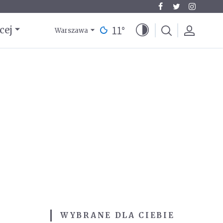
11
°
cej
Warszawa
WYBRANE DLA CIEBIE