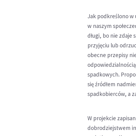
Jak podkreślono w 
w naszym społeczeń
długi, bo nie zdaje
przyjęciu lub odrzu
obecne przepisy ni
odpowiedzialnością
spadkowych. Proponu
się źródłem nadmi
spadkobierców, a za
W projekcie zapisa
dobrodziejstwem in