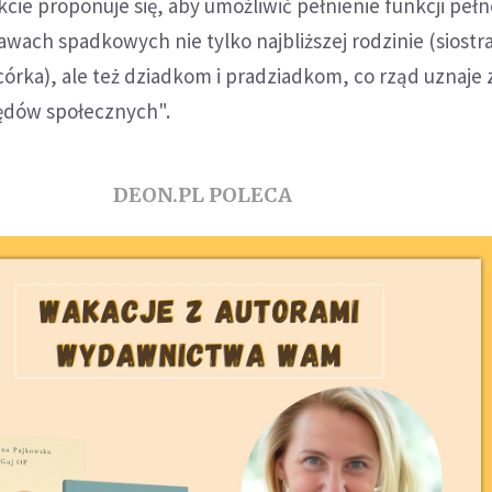
cie proponuje się, aby umożliwić pełnienie funkcji pe
ach spadkowych nie tylko najbliższej rodzinie (siostra
 córka), ale też dziadkom i pradziadkom, co rząd uznaje 
ędów społecznych".
DEON.PL POLECA