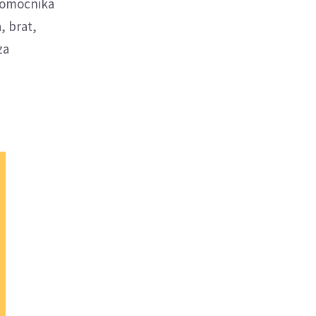
łnomocnika
, brat,
za