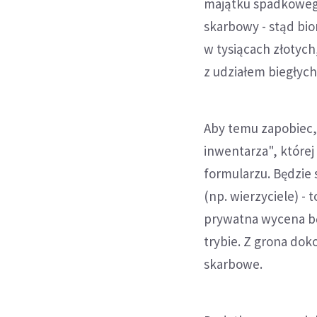
majątku spadkowego
skarbowy - stąd bi
w tysiącach złotyc
z udziałem biegłych
Aby temu zapobiec
inwentarza", które
formularzu. Będzie s
(np. wierzyciele) -
prywatna wycena b
trybie. Z grona dok
skarbowe.