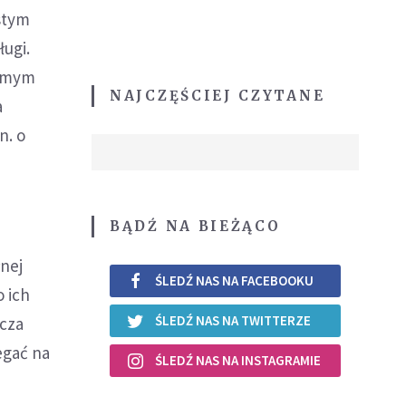
stym
ugi.
samym
NAJCZĘŚCIEJ CZYTANE
a
n. o
BĄDŹ NA BIEŻĄCO
łnej
ŚLEDŹ NAS NA FACEBOOKU
o ich
ŚLEDŹ NAS NA TWITTERZE
acza
egać na
ŚLEDŹ NAS NA INSTAGRAMIE