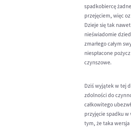
spadkobiercę żadne
przejęciem, więc o
Dzieje się tak nawe
nieświadomie dzied
zmarłego całym swym
niespłacone pożyczk
czynszowe.
Dziś wyjątek w tej 
zdolności do czynno
całkowitego ubezwł
przyjęcie spadku w
tym, że taka wersj