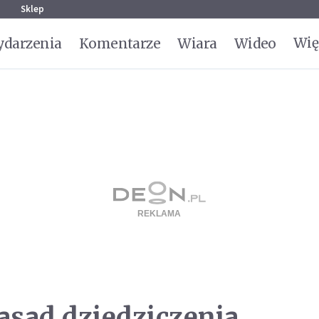
g
Sklep
Wię
darzenia
Komentarze
Wiara
Wideo
sad dziedziczenia