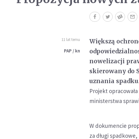
11 lat temu
Większą ochron
odpowiedzialnoś
PAP / kn
nowelizacji pra
skierowany do 
uznania spadku
Projekt opracowała
ministerstwa sprawi
W dokumencie propo
za długi spadkowe,