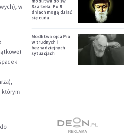
modlitwa do św.
owych), w
Szarbela. Po 9
dniach mogą dziać
się cuda
Modlitwa ojca Pio
e
w trudnych i
beznadziejnych
jątkowe)
sytuacjach
 spadek
z
rza),
w którym
 do