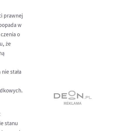
ci prawnej
 popada w
dczenia o
u, że
ną
nie stała
padkowych.
z
e stanu