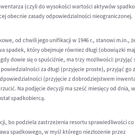
wentarza (czyli do wysokości wartości aktywów spadk
cej obecnie zasady odpowiedzialności nieograniczonej.
we, od chwili jego unifikacji w 1946 r., stanowi m.in., ż
a spadek, który obejmuje również długi (obowiązki ma
gdy dowie się o spuściźnie, ma trzy możliwości: przyjąć
powiedzialności za długi (przyjęcie proste), przyjąć go 
odpowiedzialności (przyjęcie z dobrodziejstwem inwenta
zucić. Na podjęcie decyzji ma sześć miesięcy od dnia, 
ostał spadkobiercą.
ji, bo podziela zastrzeżenia resortu sprawiedliwości co
awa spadkowego, w myśl którego niezłożenie przez