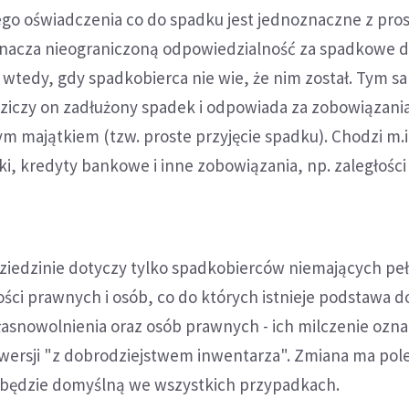
go oświadczenia co do spadku jest jednoznaczne z pro
znacza nieograniczoną odpowiedzialność za spadkowe dł
t wtedy, gdy spadkobierca nie wie, że nim został. Tym 
ziczy on zadłużony spadek i odpowiada za zobowiązani
 majątkiem (tzw. proste przyjęcie spadku). Chodzi m.i
i, kredyty bankowe i inne zobowiązania, np. zaległości
dziedzinie dotyczy tylko spadkobierców niemających pe
ści prawnych i osób, co do których istnieje podstawa d
asnowolnienia oraz osób prawnych - ich milczenie ozn
 wersji "z dobrodziejstwem inwentarza". Zmiana ma pol
a będzie domyślną we wszystkich przypadkach.