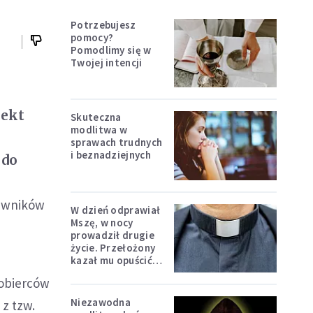
Potrzebujesz
pomocy?
Pomodlimy się w
Twojej intencji
jekt
Skuteczna
modlitwa w
sprawach trudnych
i beznadziejnych
 do
rawników
W dzień odprawiał
Mszę, w nocy
prowadził drugie
życie. Przełożony
kazał mu opuścić
zakon
kobierców
Niezawodna
z tzw.