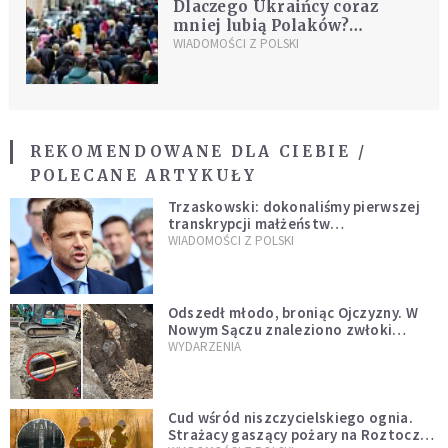
Dlaczego Ukraińcy coraz
mniej lubią Polaków?
Eksperci wskazują główne
WIADOMOŚCI Z POLSKI
przyczyny
REKOMENDOWANE DLA CIEBIE /
POLECANE ARTYKUŁY
Trzaskowski: dokonaliśmy pierwszej
transkrypcji małżeństw
jednopłciowych. “Tak jak
WIADOMOŚCI Z POLSKI
zapowiadałem, bez zwłoki,
natychmiast”
Odszedł młodo, broniąc Ojczyzny. W
Nowym Sączu znaleziono zwłoki
mężczyzny z czasów potopu
WYDARZENIA
szwedzkiego
Cud wśród niszczycielskiego ognia.
Strażacy gaszący pożary na Roztoczu