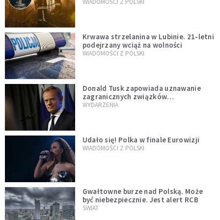
opublikowali niezwykłe zdjęcie
WIADOMOŚCI Z POLSKI
Krwawa strzelanina w Lubinie. 21-letni
podejrzany wciąż na wolności
WIADOMOŚCI Z POLSKI
Donald Tusk zapowiada uznawanie
zagranicznych związków
jednopłciowych. "Państwo oblało ten
WYDARZENIA
test"
Udało się! Polka w finale Eurowizji
WIADOMOŚCI Z POLSKI
Gwałtowne burze nad Polską. Może
być niebezpiecznie. Jest alert RCB
ŚWIAT