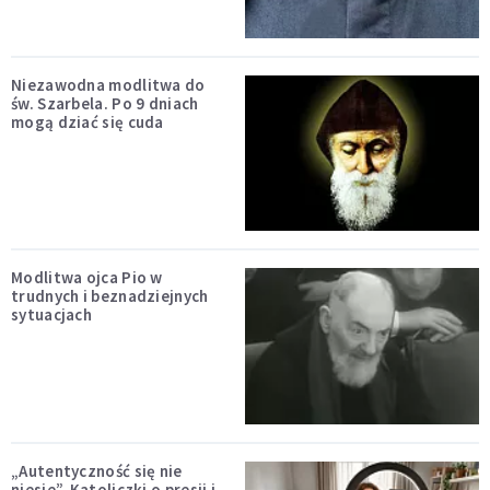
Niezawodna modlitwa do
św. Szarbela. Po 9 dniach
mogą dziać się cuda
Modlitwa ojca Pio w
trudnych i beznadziejnych
sytuacjach
„Autentyczność się nie
niesie”. Katoliczki o presji i