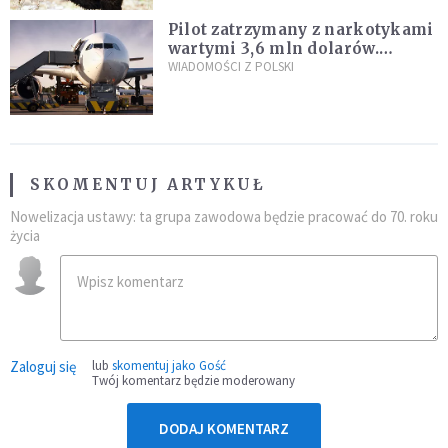
Pilot zatrzymany z narkotykami
wartymi 3,6 mln dolarów.
Śledczy podejrzewają, że latał
WIADOMOŚCI Z POLSKI
pod ich wpływem
SKOMENTUJ ARTYKUŁ
Nowelizacja ustawy: ta grupa zawodowa będzie pracować do 70. roku
życia
Zaloguj się
lub
skomentuj jako Gość
Twój komentarz będzie moderowany
DODAJ KOMENTARZ