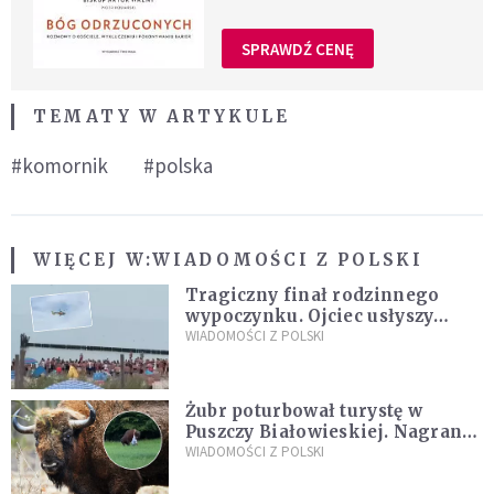
SPRAWDŹ CENĘ
TEMATY W ARTYKULE
#komornik
#polska
WIĘCEJ W:
WIADOMOŚCI Z POLSKI
Tragiczny finał rodzinnego
wypoczynku. Ojciec usłyszy
zarzuty
WIADOMOŚCI Z POLSKI
Żubr poturbował turystę w
Puszczy Białowieskiej. Nagranie
daje do myślenia
WIADOMOŚCI Z POLSKI