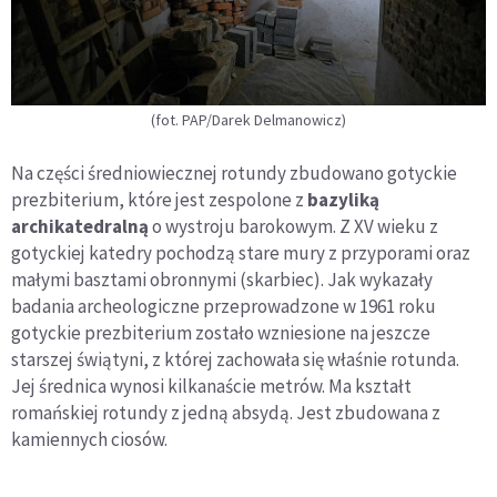
(fot. PAP/Darek Delmanowicz)
Na części średniowiecznej rotundy zbudowano gotyckie
prezbiterium, które jest zespolone z
bazyliką
archikatedralną
o wystroju barokowym. Z XV wieku z
gotyckiej katedry pochodzą stare mury z przyporami oraz
małymi basztami obronnymi (skarbiec). Jak wykazały
badania archeologiczne przeprowadzone w 1961 roku
gotyckie prezbiterium zostało wzniesione na jeszcze
starszej świątyni, z której zachowała się właśnie rotunda.
Jej średnica wynosi kilkanaście metrów. Ma kształt
romańskiej rotundy z jedną absydą. Jest zbudowana z
kamiennych ciosów.