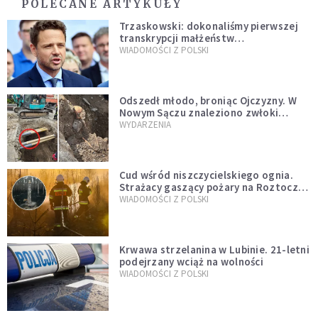
POLECANE ARTYKUŁY
Trzaskowski: dokonaliśmy pierwszej
transkrypcji małżeństw
jednopłciowych. “Tak jak
WIADOMOŚCI Z POLSKI
zapowiadałem, bez zwłoki,
natychmiast”
Odszedł młodo, broniąc Ojczyzny. W
Nowym Sączu znaleziono zwłoki
mężczyzny z czasów potopu
WYDARZENIA
szwedzkiego
Cud wśród niszczycielskiego ognia.
Strażacy gaszący pożary na Roztoczu
opublikowali niezwykłe zdjęcie
WIADOMOŚCI Z POLSKI
Krwawa strzelanina w Lubinie. 21-letni
podejrzany wciąż na wolności
WIADOMOŚCI Z POLSKI