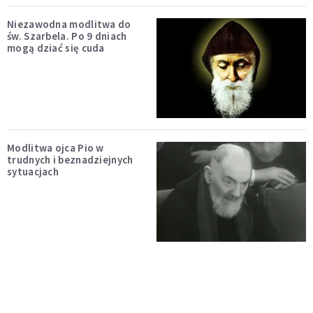
Niezawodna modlitwa do
św. Szarbela. Po 9 dniach
mogą dziać się cuda
Modlitwa ojca Pio w
trudnych i beznadziejnych
sytuacjach