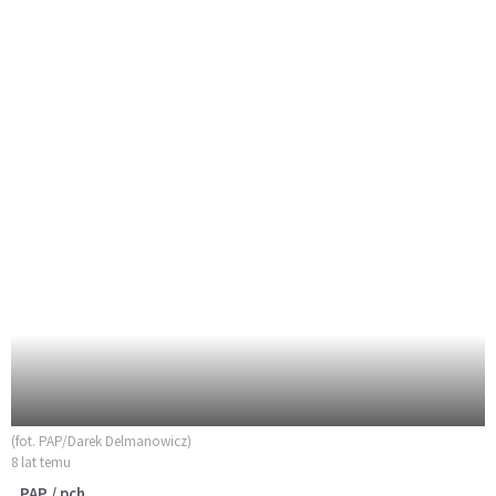
(fot. PAP/Darek Delmanowicz)
8 lat temu
PAP / pch