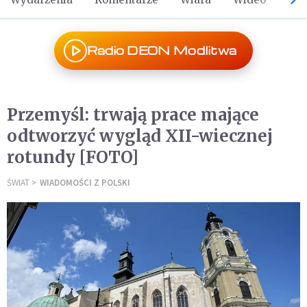
Radio DEON Modlitwa
Przemyśl: trwają prace mające
odtworzyć wygląd XII-wiecznej
rotundy [FOTO]
ŚWIAT
WIADOMOŚCI Z POLSKI