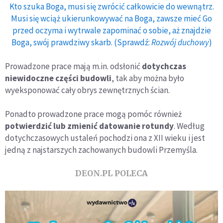
Kto szuka Boga, musi się zwrócić całkowicie do wewnątrz.
Musi się wciąż ukierunkowywać na Boga, zawsze mieć Go
przed oczyma i wytrwale zapominać o sobie, aż znajdzie
Boga, swój prawdziwy skarb. (Sprawdź:
Rozwój duchowy
)
Prowadzone prace mają m.in. odsłonić
dotychczas
niewidoczne części budowli
, tak aby można było
wyeksponować cały obrys zewnętrznych ścian.
Ponadto prowadzone prace mogą pomóc również
potwierdzić lub zmienić datowanie rotundy
. Według
dotychczasowych ustaleń pochodzi ona z XII wieku i jest
jedną z najstarszych zachowanych budowli Przemyśla.
DEON.PL POLECA