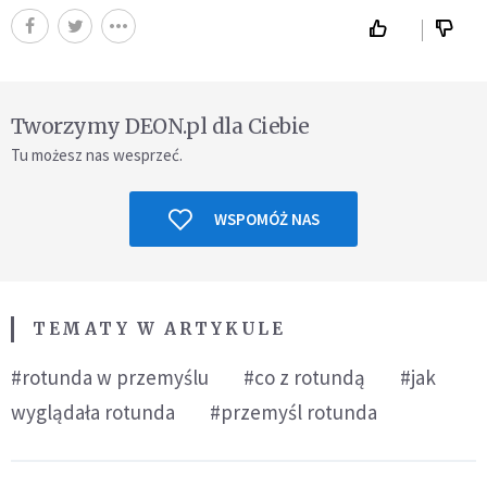
Tworzymy DEON.pl dla Ciebie
Tu możesz nas wesprzeć.
WSPOMÓŻ NAS
TEMATY W ARTYKULE
#rotunda w przemyślu
#co z rotundą
#jak
wyglądała rotunda
#przemyśl rotunda