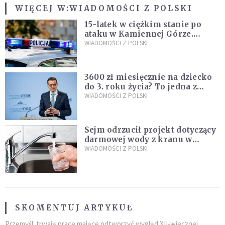
WIĘCEJ W:
WIADOMOŚCI Z POLSKI
15-latek w ciężkim stanie po
ataku w Kamiennej Górze.
Policja zatrzymała dwóch
WIADOMOŚCI Z POLSKI
nastolatków
3600 zł miesięcznie na dziecko
do 3. roku życia? To jedna z
propozycji programu "Rozwój
WIADOMOŚCI Z POLSKI
Plus"
Sejm odrzucił projekt dotyczący
darmowej wody z kranu w
restauracjach
WIADOMOŚCI Z POLSKI
SKOMENTUJ ARTYKUŁ
Przemyśl: trwają prace mające odtworzyć wygląd XII-wiecznej