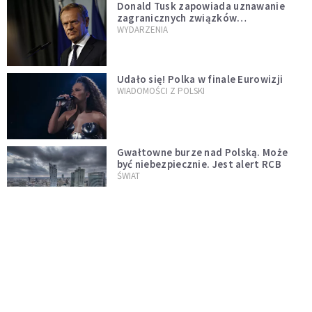
Donald Tusk zapowiada uznawanie
zagranicznych związków
jednopłciowych. "Państwo oblało ten
WYDARZENIA
test"
Udało się! Polka w finale Eurowizji
WIADOMOŚCI Z POLSKI
Gwałtowne burze nad Polską. Może
być niebezpiecznie. Jest alert RCB
ŚWIAT
Nie żyje gwiazda "Barw szczęścia".
"Mam nadzieję, że spotkała się już z
Bogiem, którego tak bardzo kochała"
WYDARZENIA