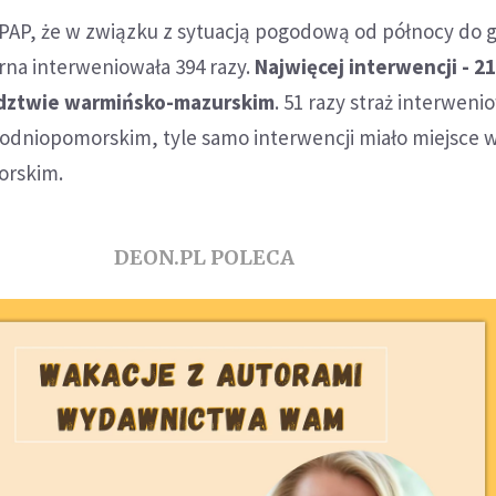
 PAP, że w związku z sytuacją pogodową od północy do g
arna interweniowała 394 razy.
Najwięcej interwencji - 21
dztwie warmińsko-mazurskim
. 51 razy straż interweni
dniopomorskim, tyle samo interwencji miało miejsce 
orskim.
DEON.PL POLECA