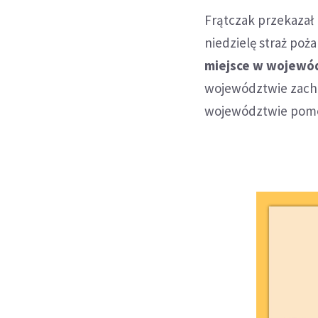
Frątczak przekazał
niedzielę straż poż
miejsce w wojewó
województwie zacho
województwie pom