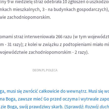
ny 9 w niedzielę straż odebrała 10 zgłoszeń o uszkodz
nkach mieszkalnych, 3 - na budynkach gospodarczych),
wie zachodniopomorskim.
łomami straż interweniowała 266 razu (w tym wojewódz
- 31 razy); z kolei w związku z podtopieniami miało mi
 województwie zachodniopomorskim - 2 razy).
DEON.PL POLECA
ga, musi się zwrócić całkowicie do wewnątrz. Musi się w
a Boga, zawsze mieć Go przed oczyma i wytrwale zap
dzie Boga, swój prawdziwy skarb. (Sprawdź:
Rozwój duc