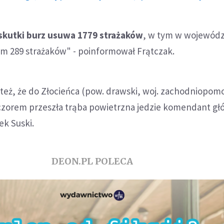
skutki burz usuwa 1779 strażaków
, w tym w wojewód
 289 strażaków" - poinformował Frątczak.
też, że do Złocieńca (pow. drawski, woj. zachodniopomo
czorem przeszła trąba powietrzna jedzie komendant g
ek Suski.
DEON.PL POLECA