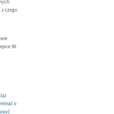
onych
 z czego
twie
ejsce 90
ciąż
ominać o
howy
)