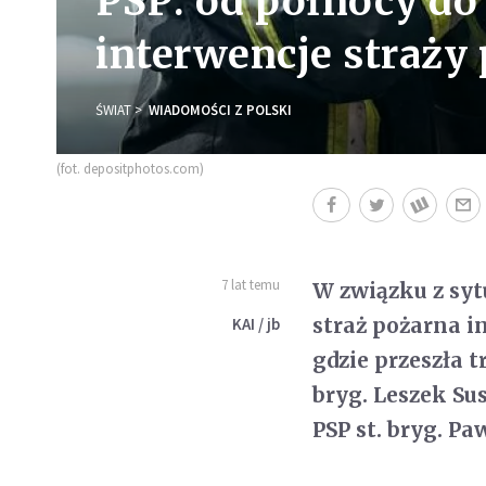
PSP: od północy do 
interwencje straży
ŚWIAT
WIADOMOŚCI Z POLSKI
(fot. depositphotos.com)
7 lat temu
W związku z syt
straż pożarna i
KAI / jb
gdzie przeszła 
bryg. Leszek S
PSP st. bryg. Pa