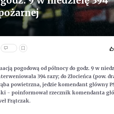
godz. 9 w niedzielę 394
 pożarnej
uacją pogodową od północy do godz. 9 w niedz
nterweniowała 394 razy; do Złocieńca (pow. dr
trąba powietrzna, jedzie komendant główny P
uski - poinformował rzecznik komendanta g
weł Frątczak.