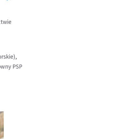
ztwie
rskie),
łówny PSP