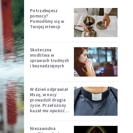
Potrzebujesz
pomocy?
Pomodlimy się w
Twojej intencji
Skuteczna
modlitwa w
sprawach trudnych
i beznadziejnych
W dzień odprawiał
Mszę, w nocy
prowadził drugie
życie. Przełożony
kazał mu opuścić
zakon
Niezawodna