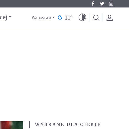
11
°
cej
Warszawa
WYBRANE DLA CIEBIE