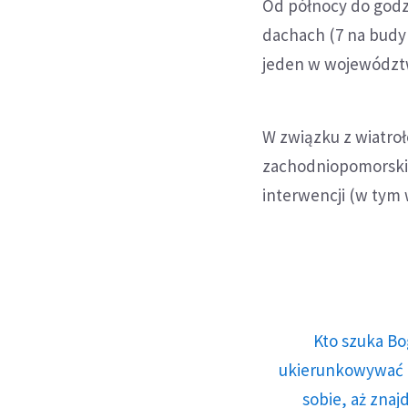
Od północy do godzi
dachach (7 na budy
jeden w województ
W związku z wiatro
zachodniopomorskim 
interwencji (w tym
Kto szuka Bo
ukierunkowywać n
sobie, aż znaj