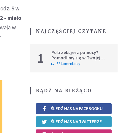
odz. 9 w
2 - miało
owała w
NAJCZĘŚCIEJ CZYTANE
w
Potrzebujesz pomocy?
1
Pomodlimy się w Twojej
intencji
62 komentarzy
BĄDŹ NA BIEŻĄCO
ŚLEDŹ NAS NA FACEBOOKU
ŚLEDŹ NAS NA TWITTERZE