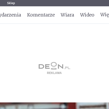
g
Sklep
Wię
darzenia
Komentarze
Wiara
Wideo