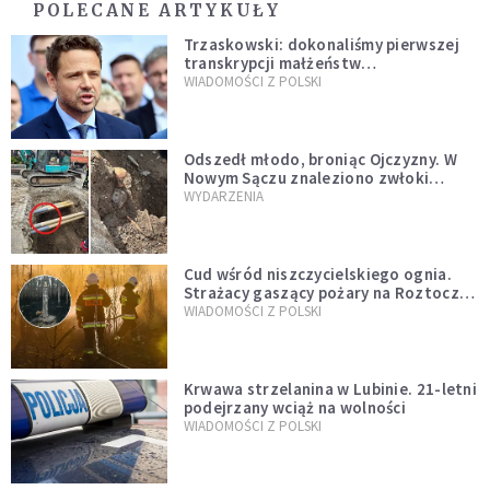
POLECANE ARTYKUŁY
Trzaskowski: dokonaliśmy pierwszej
transkrypcji małżeństw
jednopłciowych. “Tak jak
WIADOMOŚCI Z POLSKI
zapowiadałem, bez zwłoki,
natychmiast”
Odszedł młodo, broniąc Ojczyzny. W
Nowym Sączu znaleziono zwłoki
mężczyzny z czasów potopu
WYDARZENIA
szwedzkiego
Cud wśród niszczycielskiego ognia.
Strażacy gaszący pożary na Roztoczu
opublikowali niezwykłe zdjęcie
WIADOMOŚCI Z POLSKI
Krwawa strzelanina w Lubinie. 21-letni
podejrzany wciąż na wolności
WIADOMOŚCI Z POLSKI