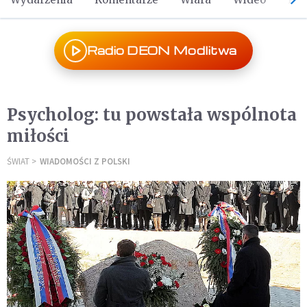
Radio DEON Modlitwa
Psycholog: tu powstała wspólnota
miłości
ŚWIAT
WIADOMOŚCI Z POLSKI