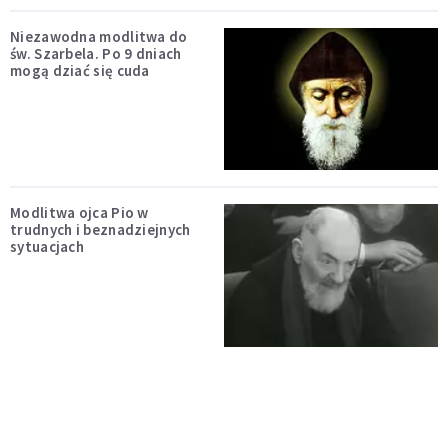
Niezawodna modlitwa do
św. Szarbela. Po 9 dniach
mogą dziać się cuda
Modlitwa ojca Pio w
trudnych i beznadziejnych
sytuacjach