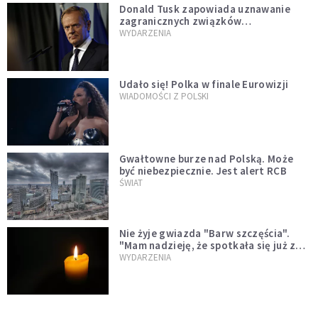
Donald Tusk zapowiada uznawanie
zagranicznych związków
jednopłciowych. "Państwo oblało ten
WYDARZENIA
test"
Udało się! Polka w finale Eurowizji
WIADOMOŚCI Z POLSKI
Gwałtowne burze nad Polską. Może
być niebezpiecznie. Jest alert RCB
ŚWIAT
Nie żyje gwiazda "Barw szczęścia".
"Mam nadzieję, że spotkała się już z
Bogiem, którego tak bardzo kochała"
WYDARZENIA