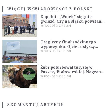
WIĘCEJ W:
WIADOMOŚCI Z POLSKI
Kopalnia „Wujek” sięgnie
gwiazd. Czy na Śląsku powstanie
„Dolina Krzemowa”?
WIADOMOŚCI Z POLSKI
Tragiczny finał rodzinnego
wypoczynku. Ojciec usłyszy
zarzuty
WIADOMOŚCI Z POLSKI
Żubr poturbował turystę w
Puszczy Białowieskiej. Nagranie
daje do myślenia
WIADOMOŚCI Z POLSKI
SKOMENTUJ ARTYKUŁ