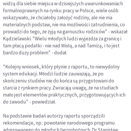
widzą dla siebie miejsca w dzisiejszych uwarunkowaniach
formalnoprawnych na rynku pracy w Polsce, wiele osób
wskazywało, że chciałoby założyć rodziny, ale nie ma
materialnych podstaw, nie ma możliwości zatrudnienia, co
prowadzi do tego, że żyją na garnuszku rodziców" - wskazał
Kądzielawski. "Wielu młodych ludzi wyjeżdża za granicę i
tam płacą podatki - nie nad Wisłą, a nad Tamizą, i to jest
bardzo duży problem" - dodał.
"Kolejny wniosek, który płynie z raportu, to niewydolny
system edukacji. Młodzi ludzie zauważają, że po
skończeniu studiów nie do końca są przygotowani do
starcia z rynkiem pracy. Zwracają uwagę, że na studiach
mało jest elementów praktycznych, przygotowujących ich
do zawodu" - powiedział.
Na podstawie badań autorzy raportu sporządzili
rekomendacje, np.: powołanie narodowego programu
adresowanego do młodych bezrobotnych. Dr Stanisław