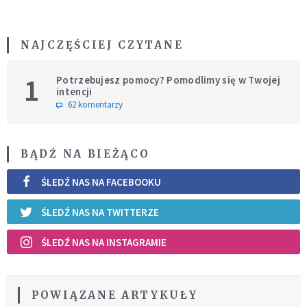
NAJCZĘŚCIEJ CZYTANE
1
Potrzebujesz pomocy? Pomodlimy się w Twojej
intencji
62 komentarzy
BĄDŹ NA BIEŻĄCO
ŚLEDŹ NAS NA FACEBOOKU
ŚLEDŹ NAS NA TWITTERZE
ŚLEDŹ NAS NA INSTAGRAMIE
POWIĄZANE ARTYKUŁY