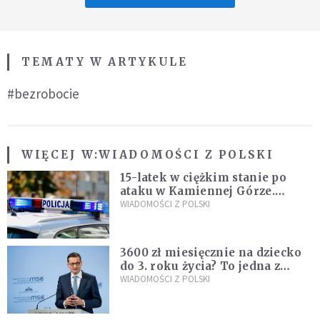
TEMATY W ARTYKULE
#bezrobocie
WIĘCEJ W:
WIADOMOŚCI Z POLSKI
15-latek w ciężkim stanie po
ataku w Kamiennej Górze.
Policja zatrzymała dwóch
WIADOMOŚCI Z POLSKI
nastolatków
3600 zł miesięcznie na dziecko
do 3. roku życia? To jedna z
propozycji programu "Rozwój
WIADOMOŚCI Z POLSKI
Plus"