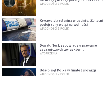
opublikowali niezwykłe zdjęcie
WIADOMOŚCI Z POLSKI
Krwawa strzelanina w Lubinie. 21-letni
podejrzany wciąż na wolności
WIADOMOŚCI Z POLSKI
Donald Tusk zapowiada uznawanie
zagranicznych związków
jednopłciowych. "Państwo oblało ten
WYDARZENIA
test"
Udało się! Polka w finale Eurowizji
WIADOMOŚCI Z POLSKI
Gwałtowne burze nad Polską. Może
być niebezpiecznie. Jest alert RCB
ŚWIAT