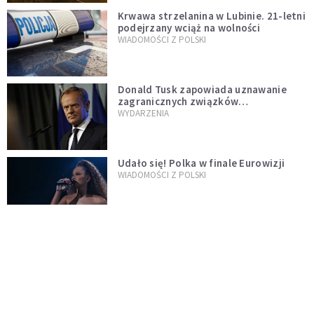
Krwawa strzelanina w Lubinie. 21-letni
podejrzany wciąż na wolności
WIADOMOŚCI Z POLSKI
Donald Tusk zapowiada uznawanie
zagranicznych związków
jednopłciowych. "Państwo oblało ten
WYDARZENIA
test"
Udało się! Polka w finale Eurowizji
WIADOMOŚCI Z POLSKI
Gwałtowne burze nad Polską. Może
być niebezpiecznie. Jest alert RCB
ŚWIAT
Nie żyje gwiazda "Barw szczęścia".