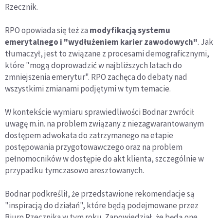
Rzecznik.
RPO opowiada się też za
modyfikacją systemu
emerytalnego i "wydłużeniem karier zawodowych"
. Jak
tłumaczył, jest to związane z procesami demograficznymi,
które "mogą doprowadzić w najbliższych latach do
zmniejszenia emerytur". RPO zachęca do debaty nad
wszystkimi zmianami podjętymi w tym temacie.
W kontekście wymiaru sprawiedliwości Bodnar zwrócił
uwagę m.in. na problem związany z niezagwarantowanym
dostępem adwokata do zatrzymanego na etapie
postępowania przygotowawczego oraz na problem
pełnomocników w dostępie do akt klienta, szczególnie w
przypadku tymczasowo aresztowanych.
Bodnar podkreślił, że przedstawione rekomendacje są
"inspiracją do działań", które będą podejmowane przez
Biuro Rzecznika w tym roku. Zapowiedział, że będą one