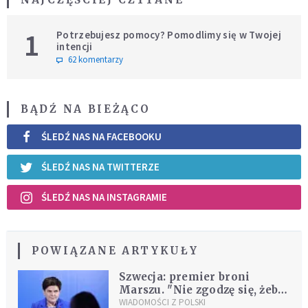
1
Potrzebujesz pomocy? Pomodlimy się w Twojej
intencji
62 komentarzy
BĄDŹ NA BIEŻĄCO
ŚLEDŹ NAS NA FACEBOOKU
ŚLEDŹ NAS NA TWITTERZE
ŚLEDŹ NAS NA INSTAGRAMIE
POWIĄZANE ARTYKUŁY
Szwecja: premier broni
Marszu. "Nie zgodzę się, żeby
obywatele mojego kraju byli
WIADOMOŚCI Z POLSKI