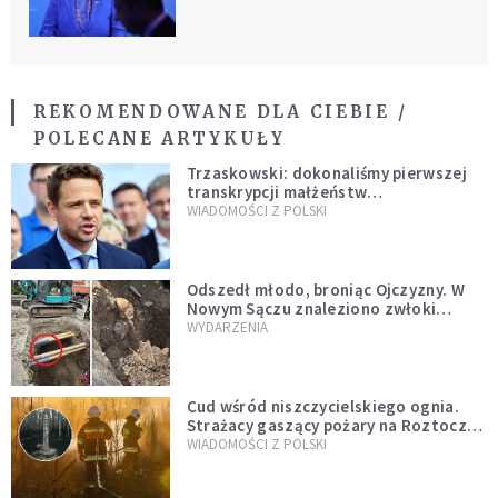
szkalowani"
REKOMENDOWANE DLA CIEBIE /
POLECANE ARTYKUŁY
Trzaskowski: dokonaliśmy pierwszej
transkrypcji małżeństw
jednopłciowych. “Tak jak
WIADOMOŚCI Z POLSKI
zapowiadałem, bez zwłoki,
natychmiast”
Odszedł młodo, broniąc Ojczyzny. W
Nowym Sączu znaleziono zwłoki
mężczyzny z czasów potopu
WYDARZENIA
szwedzkiego
Cud wśród niszczycielskiego ognia.
Strażacy gaszący pożary na Roztoczu
opublikowali niezwykłe zdjęcie
WIADOMOŚCI Z POLSKI