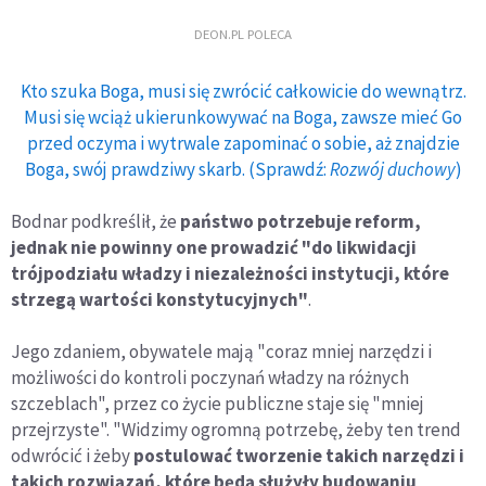
DEON.PL POLECA
Kto szuka Boga, musi się zwrócić całkowicie do wewnątrz.
Musi się wciąż ukierunkowywać na Boga, zawsze mieć Go
przed oczyma i wytrwale zapominać o sobie, aż znajdzie
Boga, swój prawdziwy skarb. (Sprawdź:
Rozwój duchowy
)
Bodnar podkreślił, że
państwo potrzebuje reform,
jednak nie powinny one prowadzić "do likwidacji
trójpodziału władzy i niezależności instytucji, które
strzegą wartości konstytucyjnych"
.
Jego zdaniem, obywatele mają "coraz mniej narzędzi i
możliwości do kontroli poczynań władzy na różnych
szczeblach", przez co życie publiczne staje się "mniej
przejrzyste". "Widzimy ogromną potrzebę, żeby ten trend
odwrócić i żeby
postulować tworzenie takich narzędzi i
takich rozwiązań, które będą służyły budowaniu