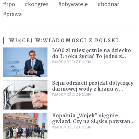
#rpo
#kongres
#obywatele
#bodnar
#prawa
WIĘCEJ W:
WIADOMOŚCI Z POLSKI
3600 zł miesięcznie na dziecko
do 3. roku życia? To jedna z
propozycji programu "Rozwój
WIADOMOŚCI Z POLSKI
Plus"
Sejm odrzucił projekt dotyczący
darmowej wody z kranu w
restauracjach
WIADOMOŚCI Z POLSKI
Kopalnia „Wujek” sięgnie
gwiazd. Czy na Śląsku powstanie
„Dolina Krzemowa”?
WIADOMOŚCI Z POLSKI