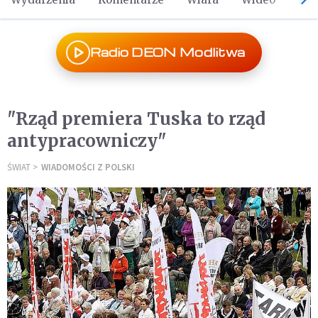
Radio DEON Modlitwa
"Rząd premiera Tuska to rząd
antypracowniczy"
ŚWIAT
WIADOMOŚCI Z POLSKI