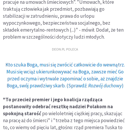
pracuje na umowach śmieciowych". "Umowach, które
traktują człowieka jak przedmiot, pozbawiają go
stabilizacji w zatrudnieniu, prawa do urlopu
wypoczynkowego, bezpieczeństwa socjalnego, bez
składek emerytalno-rentowych (...)" - mówił. Dodał, że ten
problem w szczególności dotyczy ludzi młodych.
DEON.PL POLECA
Kto szuka Boga, musi się zwrócić całkowicie do wewnątrz.
Musi się wciąż ukierunkowywać na Boga, zawsze mieć Go
przed oczyma i wytrwale zapominać o sobie, aż znajdzie
Boga, swój prawdziwy skarb. (Sprawdź:
Rozwój duchowy
)
"To przecież premier i jego koalicja rządząca
postanowiły odebrać resztkę nadziei Polakom na
spokojną starość
po wieloletniej ciężkiej pracy, skazując
na pracę aż do śmierci" i "trzeba z tego miejsca powiedzieć
to, co wiemy od pięciu lat, głośno: rząd premiera Tuska to