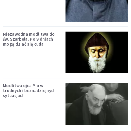
Niezawodna modlitwa do
św. Szarbela. Po 9 dniach
mogą dziać się cuda
Modlitwa ojca Pio w
trudnych i beznadziejnych
sytuacjach