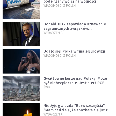
podejrzany wciąż na wolności
WIADOMOŚCI Z POLSKI
Donald Tusk zapowiada uznawanie
zagranicznych związków
jednopłciowych. "Państwo oblało ten
WYDARZENIA
test"
Udało się! Polka w finale Eurowizji
WIADOMOŚCI Z POLSKI
Gwałtowne burze nad Polską. Może
być niebezpiecznie. Jest alert RCB
ŚWIAT
Nie żyje gwiazda "Barw szczęścia".
"Mam nadzieję, że spotkała się już z
Bogiem, którego tak bardzo kochała"
WYDARZENIA