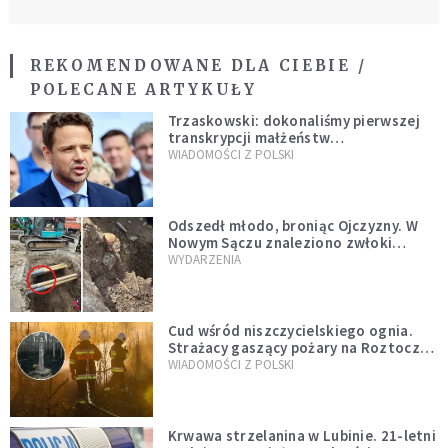
REKOMENDOWANE DLA CIEBIE /
POLECANE ARTYKUŁY
Trzaskowski: dokonaliśmy pierwszej
transkrypcji małżeństw
jednopłciowych. “Tak jak
WIADOMOŚCI Z POLSKI
zapowiadałem, bez zwłoki,
natychmiast”
Odszedł młodo, broniąc Ojczyzny. W
Nowym Sączu znaleziono zwłoki
mężczyzny z czasów potopu
WYDARZENIA
szwedzkiego
Cud wśród niszczycielskiego ognia.
Strażacy gaszący pożary na Roztoczu
opublikowali niezwykłe zdjęcie
WIADOMOŚCI Z POLSKI
Krwawa strzelanina w Lubinie. 21-letni