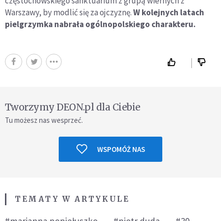
częstochowskiego sanktuarium z grupą wiernych z
Warszawy, by modlić się za ojczyznę.
W kolejnych latach
pielgrzymka nabrała ogólnopolskiego charakteru.
Tworzymy DEON.pl dla Ciebie
Tu możesz nas wesprzeć.
WSPOMÓŻ NAS
TEMATY W ARTYKULE
#marianna popiełuszko
#piotr duda
#30