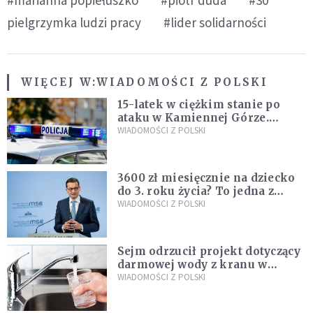
pielgrzymka ludzi pracy
#lider solidarności
WIĘCEJ W:
WIADOMOŚCI Z POLSKI
15-latek w ciężkim stanie po
ataku w Kamiennej Górze.
Policja zatrzymała dwóch
WIADOMOŚCI Z POLSKI
nastolatków
3600 zł miesięcznie na dziecko
do 3. roku życia? To jedna z
propozycji programu "Rozwój
WIADOMOŚCI Z POLSKI
Plus"
Sejm odrzucił projekt dotyczący
darmowej wody z kranu w
restauracjach
WIADOMOŚCI Z POLSKI