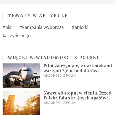
TEMATY W ARTYKULE
#pis
#kampania wyborcza
#aniołki
kaczyńskiego
WIĘCEJ W:
WIADOMOŚCI Z POLSKI
Pilot zatrzymany z narkotykami
wartymi 3,6 mln dolarów.
Śledczy podejrzewają, że latał
WIADOMOŚCI Z POLSKI
pod ich wpływem
Nawet 40 stopni w cieniu. Przed
Polską fala skrajnych upałów i
gwałtowne burze
WIADOMOŚCI Z POLSKI