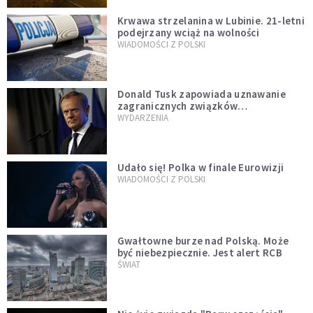
Krwawa strzelanina w Lubinie. 21-letni
podejrzany wciąż na wolności
WIADOMOŚCI Z POLSKI
Donald Tusk zapowiada uznawanie
zagranicznych związków
jednopłciowych. "Państwo oblało ten
WYDARZENIA
test"
Udało się! Polka w finale Eurowizji
WIADOMOŚCI Z POLSKI
Gwałtowne burze nad Polską. Może
być niebezpiecznie. Jest alert RCB
ŚWIAT