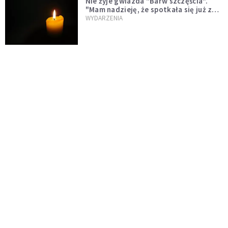
Nie żyje gwiazda "Barw szczęścia".
"Mam nadzieję, że spotkała się już z
Bogiem, którego tak bardzo kochała"
WYDARZENIA