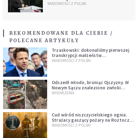
WIADOMOŚCI Z POLSKI
REKOMENDOWANE DLA CIEBIE /
POLECANE ARTYKUŁY
Trzaskowski: dokonaliśmy pierwszej
transkrypcji małżeństw
jednopłciowych. “Tak jak
WIADOMOŚCI Z POLSKI
zapowiadałem, bez zwłoki,
natychmiast”
Odszedł młodo, broniąc Ojczyzny. W
Nowym Sączu znaleziono zwłoki
mężczyzny z czasów potopu
WYDARZENIA
szwedzkiego
Cud wśród niszczycielskiego ognia.
Strażacy gaszący pożary na Roztoczu
opublikowali niezwykłe zdjęcie
WIADOMOŚCI Z POLSKI