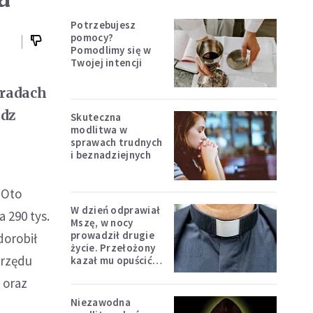
Potrzebujesz
pomocy?
Pomodlimy się w
Twojej intencji
 radach
adz
Skuteczna
modlitwa w
.
sprawach trudnych
i beznadziejnych
 Oto
W dzień odprawiał
 290 tys.
Mszę, w nocy
prowadził drugie
dorobił
życie. Przełożony
urzędu
kazał mu opuścić
zakon
 oraz
Niezawodna