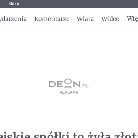
g
Sklep
Wię
darzenia
Komentarze
Wiara
Wideo
jskie spółki to żyła złot