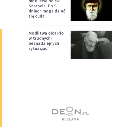
modlitwa do św.
Szarbela. Po 9
dniach mogą dziać
się cuda
Modlitwa ojca Pio
w trudnych i
beznadziejnych
sytuacjach