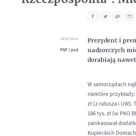
14 lat temu
Prezydent i pre
nadzorczych mie
PAP / psd
dorabiają nawet 
W samorządach najle
niektóre przykłady:
zł (z ratusza i UW).
186 tys. zł (w PKO B
zainkasował dodatko
Kupieckich Domach