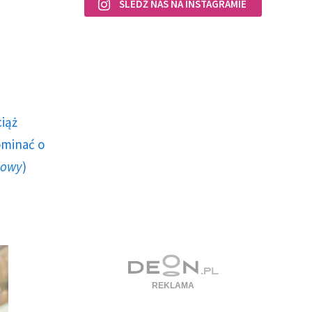
ŚLEDŹ NAS NA INSTAGRAMIE
ciąż
ominać o
howy
)