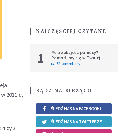
NAJCZĘŚCIEJ CZYTANE
Potrzebujesz pomocy?
1
Pomodlimy się w Twojej
intencji
62 komentarzy
eja
BĄDŹ NA BIEŻĄCO
w 2011 r.,
ŚLEDŹ NAS NA FACEBOOKU
ŚLEDŹ NAS NA TWITTERZE
dnicy z