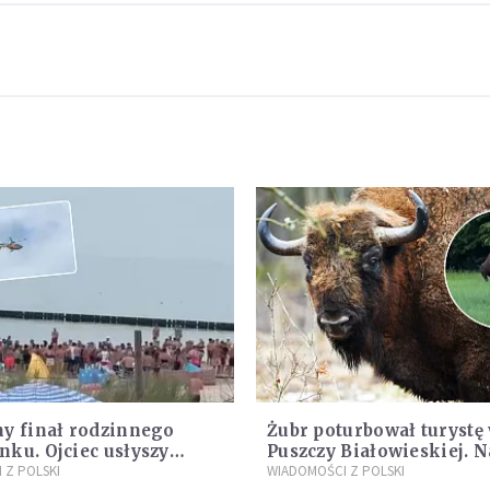
y finał rodzinnego
Żubr poturbował turystę
ku. Ojciec usłyszy
Puszczy Białowieskiej. 
 Z POLSKI
daje do myślenia
WIADOMOŚCI Z POLSKI