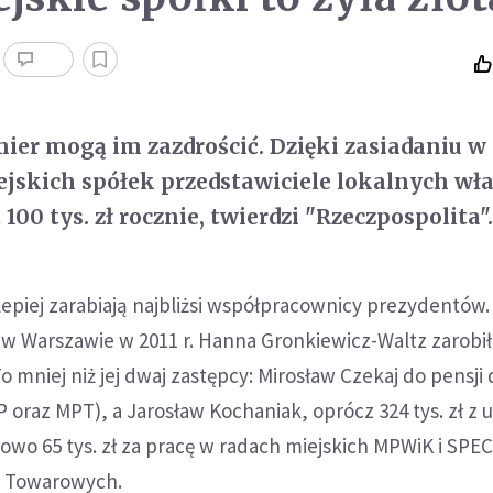
mier mogą im zazdrościć. Dzięki zasiadaniu w
jskich spółek przedstawiciele lokalnych wł
100 tys. zł rocznie, twierdzi "Rzeczpospolita"
piej zarabiają najbliżsi współpracownicy prezydentów.
 w Warszawie w 2011 r. Hanna Gronkiewicz-Waltz zarobiła
 To mniej niż jej dwaj zastępcy: Mirosław Czekaj do pensji 
P oraz MPT), a Jarosław Kochaniak, oprócz 324 tys. zł z 
wo 65 tys. zł za pracę w radach miejskich MPWiK i SPEC
 Towarowych.