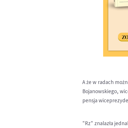
A że w radach można
Bojanowskiego, wice
pensja wiceprezydent
"Rz" znalazła jedna