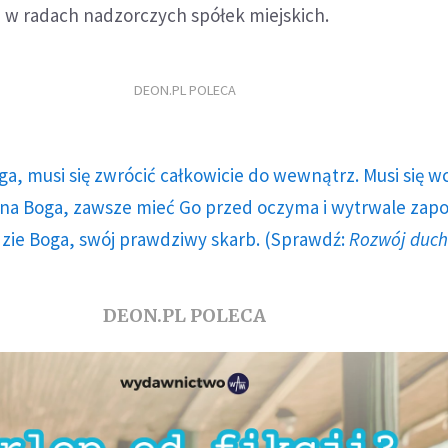
ą w radach nadzorczych spółek miejskich.
DEON.PL POLECA
ga, musi się zwrócić całkowicie do wewnątrz. Musi się w
a Boga, zawsze mieć Go przed oczyma i wytrwale zap
dzie Boga, swój prawdziwy skarb. (Sprawdź:
Rozwój duc
DEON.PL POLECA