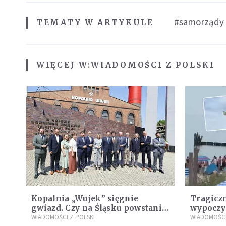
#samorządy
TEMATY W ARTYKULE
WIĘCEJ W:
WIADOMOŚCI Z POLSKI
Kopalnia „Wujek” sięgnie
Tragiczn
gwiazd. Czy na Śląsku powstanie
wypoczyn
„Dolina Krzemowa”?
WIADOMOŚCI Z POLSKI
zarzuty
WIADOMOŚCI