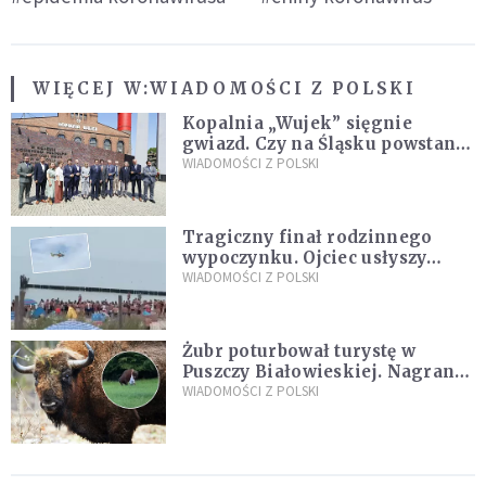
WIĘCEJ W:
WIADOMOŚCI Z POLSKI
Kopalnia „Wujek” sięgnie
gwiazd. Czy na Śląsku powstanie
„Dolina Krzemowa”?
WIADOMOŚCI Z POLSKI
Tragiczny finał rodzinnego
wypoczynku. Ojciec usłyszy
zarzuty
WIADOMOŚCI Z POLSKI
Żubr poturbował turystę w
Puszczy Białowieskiej. Nagranie
daje do myślenia
WIADOMOŚCI Z POLSKI