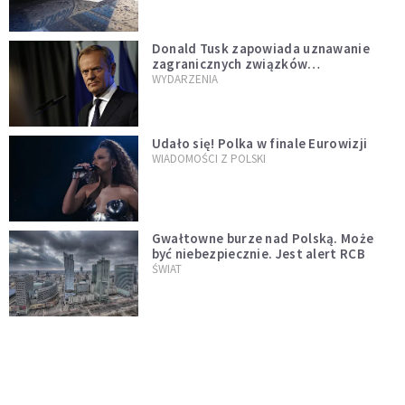
Donald Tusk zapowiada uznawanie
zagranicznych związków
jednopłciowych. "Państwo oblało ten
WYDARZENIA
test"
Udało się! Polka w finale Eurowizji
WIADOMOŚCI Z POLSKI
Gwałtowne burze nad Polską. Może
być niebezpiecznie. Jest alert RCB
ŚWIAT
Nie żyje gwiazda "Barw szczęścia".
"Mam nadzieję, że spotkała się już z
Bogiem, którego tak bardzo kochała"
WYDARZENIA