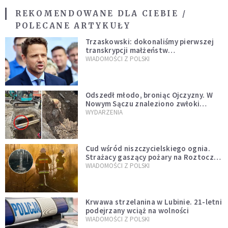
REKOMENDOWANE DLA CIEBIE /
POLECANE ARTYKUŁY
Trzaskowski: dokonaliśmy pierwszej
transkrypcji małżeństw
jednopłciowych. “Tak jak
WIADOMOŚCI Z POLSKI
zapowiadałem, bez zwłoki,
natychmiast”
Odszedł młodo, broniąc Ojczyzny. W
Nowym Sączu znaleziono zwłoki
mężczyzny z czasów potopu
WYDARZENIA
szwedzkiego
Cud wśród niszczycielskiego ognia.
Strażacy gaszący pożary na Roztoczu
opublikowali niezwykłe zdjęcie
WIADOMOŚCI Z POLSKI
Krwawa strzelanina w Lubinie. 21-letni
podejrzany wciąż na wolności
WIADOMOŚCI Z POLSKI