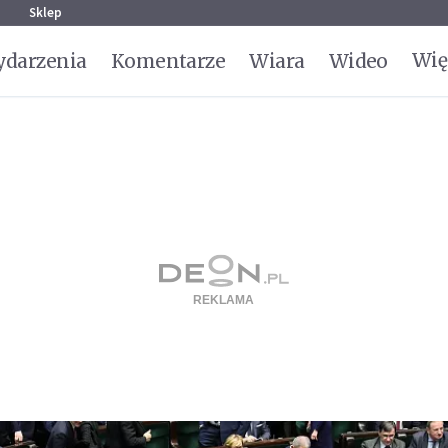
g
Sklep
Wię
darzenia
Komentarze
Wiara
Wideo