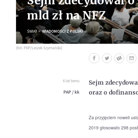
Sejm zdecydował o 
mld zł na NFZ
ŚWIAT
WIADOMOŚCI Z POLSKI
(fot. PAP/Leszek Szymański)
6 lat temu
Sejm zdecydował
oraz o dofinans
PAP / kk
Za przyjęciem noweli ust
2019 głosowało 298 posłó