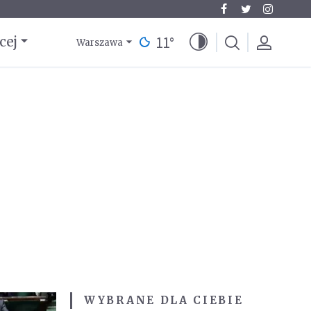
11
°
cej
Warszawa
WYBRANE DLA CIEBIE