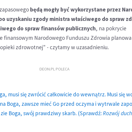
u zapasowego
będą mogły być wykorzystane przez Na
po uzyskaniu zgody ministra właściwego do spraw z
ściwego do spraw finansów publicznych
, na pokrycie
nie finansowym Narodowego Funduszu Zdrowia planow
opieki zdrowotnej" - czytamy w uzasadnieniu.
DEON.PL POLECA
ga, musi się zwrócić całkowicie do wewnątrz. Musi się w
a Boga, zawsze mieć Go przed oczyma i wytrwale zap
dzie Boga, swój prawdziwy skarb. (Sprawdź:
Rozwój duc