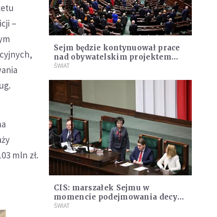
żetu
cji –
zym
Sejm będzie kontynuował prace
cyjnych,
nad obywatelskim projektem
inicjatywy "Stop pedofilii"
ŚWIAT
wania
ug.
na
aży
03 mln zł.
CIS: marszałek Sejmu w
momencie podejmowania decyzji
o anulowaniu głosowania, nie
ŚWIAT
znała jego wyniku