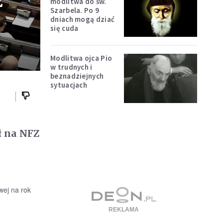
2
modlitwa do św.
Szarbela. Po 9
dniach mogą dziać
się cuda
Modlitwa ojca Pio
w trudnych i
beznadziejnych
sytuacjach
ł na NFZ
wej na rok