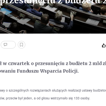
przesunięciu z budżetu 
 w czwartek o przesunięciu z budżetu 2 mld z
owaniu Funduszu Wsparcia Policji.
awy o szczególnych rozwiązaniach służących realizacji ustawy budżeto
w, przeciw był jeden, a od głosu wstrzymało się 133 osoby.