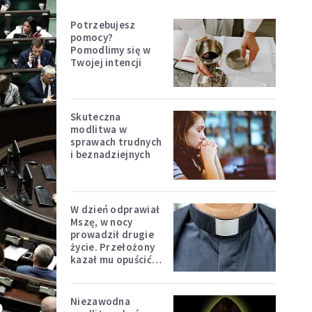
Potrzebujesz
pomocy?
Pomodlimy się w
Twojej intencji
Skuteczna
modlitwa w
sprawach trudnych
i beznadziejnych
W dzień odprawiał
Mszę, w nocy
prowadził drugie
życie. Przełożony
kazał mu opuścić
zakon
Niezawodna