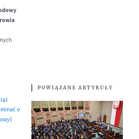
rodowy
drowia
anych
POWIĄZANE ARTYKUŁY
ciąż
ominać o
howy
)