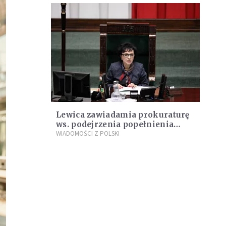
Lewica zawiadamia prokuraturę
ws. podejrzenia popełnienia
przestępstwa przez marszałek
WIADOMOŚCI Z POLSKI
Witek