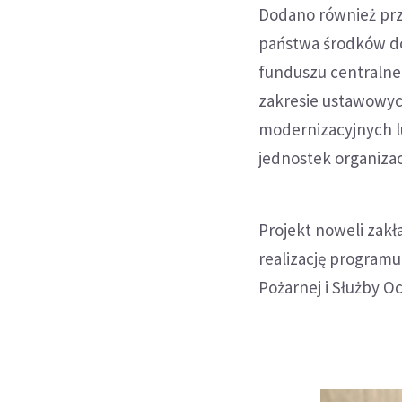
Dodano również prz
państwa środków do 
funduszu centralneg
zakresie ustawowyc
modernizacyjnych l
jednostek organizac
Projekt noweli zakł
realizację programu
Pożarnej i Służby O