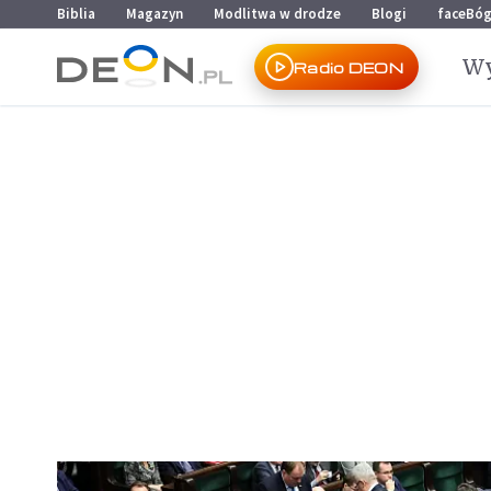
Przejdź do menu głównego
Przejdź do treści
Biblia
Magazyn
Modlitwa w drodze
Blogi
faceBó
Wy
Radio DEON