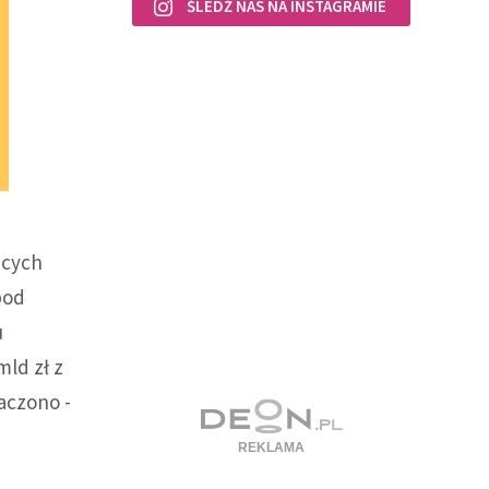
ŚLEDŹ NAS NA INSTAGRAMIE
ących
pod
u
ld zł z
aczono -