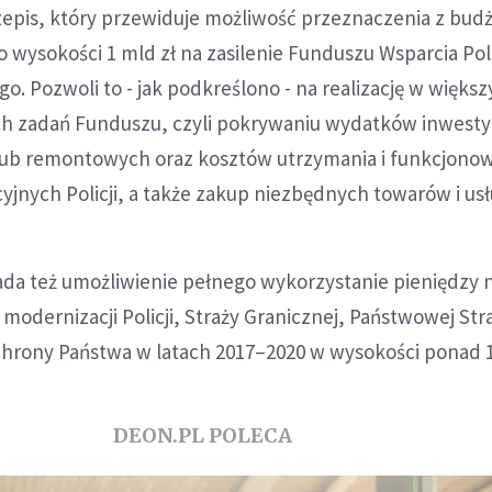
epis, który przewiduje możliwość przeznaczenia z bud
wysokości 1 mld zł na zasilenie Funduszu Wsparcia Poli
o. Pozwoli to - jak podkreślono - na realizację w więks
h zadań Funduszu, czyli pokrywaniu wydatków inwesty
ub remontowych oraz kosztów utrzymania i funkcjono
yjnych Policji, a także zakup niezbędnych towarów i usł
ada też umożliwienie pełnego wykorzystanie pieniędzy 
 modernizacji Policji, Straży Granicznej, Państwowej Str
chrony Państwa w latach 2017–2020 w wysokości ponad 1
DEON.PL POLECA