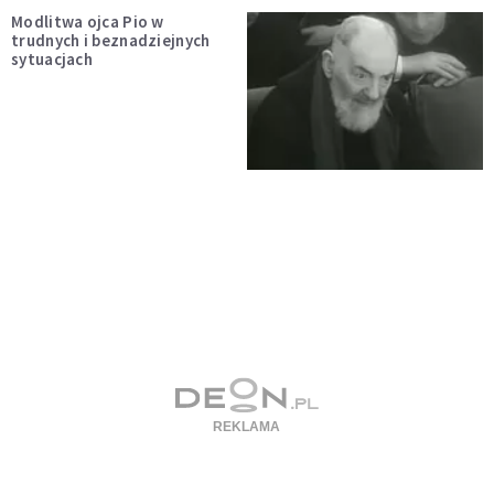
Modlitwa ojca Pio w
trudnych i beznadziejnych
sytuacjach