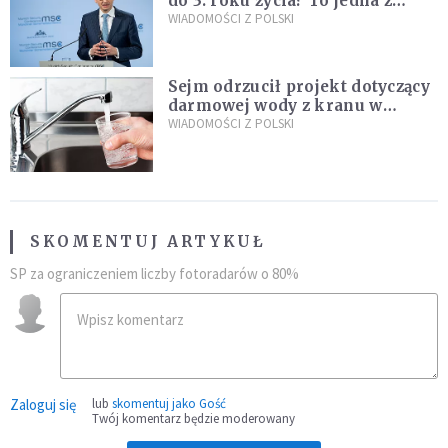
do 3. roku życia? To jedna z
propozycji programu "Rozwój
WIADOMOŚCI Z POLSKI
Plus"
Sejm odrzucił projekt dotyczący
darmowej wody z kranu w
restauracjach
WIADOMOŚCI Z POLSKI
SKOMENTUJ ARTYKUŁ
SP za ograniczeniem liczby fotoradarów o 80%
Zaloguj się
lub
skomentuj jako Gość
Twój komentarz będzie moderowany