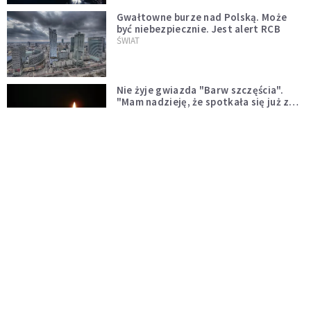
Gwałtowne burze nad Polską. Może
być niebezpiecznie. Jest alert RCB
ŚWIAT
Nie żyje gwiazda "Barw szczęścia".
"Mam nadzieję, że spotkała się już z
Bogiem, którego tak bardzo kochała"
WYDARZENIA