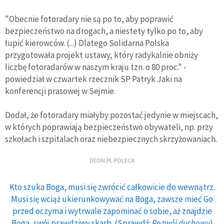
"Obecnie fotoradary nie są po to, aby poprawić
bezpieczeństwo na drogach, a niestety tylko po to, aby
łupić kierowców. (...) Dlatego Solidarna Polska
przygotowała projekt ustawy, który radykalnie obniży
liczbę fotoradarów w naszym kraju tzn. o 80 proc." -
powiedział w czwartek rzecznik SP Patryk Jaki na
konferencji prasowej w Sejmie.
Dodał, że fotoradary miałyby pozostać jedynie w miejscach,
w których poprawiają bezpieczeństwo obywateli, np. przy
szkołach i szpitalach oraz niebezpiecznych skrzyżowaniach.
DEON.PL POLECA
Kto szuka Boga, musi się zwrócić całkowicie do wewnątrz.
Musi się wciąż ukierunkowywać na Boga, zawsze mieć Go
przed oczyma i wytrwale zapominać o sobie, aż znajdzie
Boga, swój prawdziwy skarb. (Sprawdź:
Rozwój duchowy
)