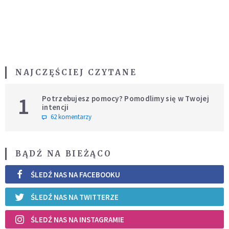
NAJCZĘŚCIEJ CZYTANE
1
Potrzebujesz pomocy? Pomodlimy się w Twojej
intencji
62 komentarzy
BĄDŹ NA BIEŻĄCO
ŚLEDŹ NAS NA FACEBOOKU
ŚLEDŹ NAS NA TWITTERZE
ŚLEDŹ NAS NA INSTAGRAMIE