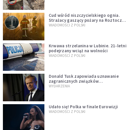
Cud wśród niszczycielskiego ognia.
Strażacy gaszący pożary na Roztoczu
opublikowali niezwykłe zdjęcie
WIADOMOŚCI Z POLSKI
Krwawa strzelanina w Lubinie. 21-letni
podejrzany wciąż na wolności
WIADOMOŚCI Z POLSKI
Donald Tusk zapowiada uznawanie
zagranicznych związków
jednopłciowych. "Państwo oblało ten
WYDARZENIA
test"
Udało się! Polka w finale Eurowizji
WIADOMOŚCI Z POLSKI