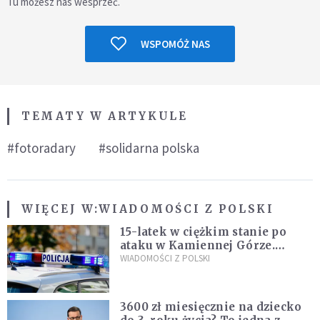
Tu możesz nas wesprzeć.
WSPOMÓŻ NAS
TEMATY W ARTYKULE
#fotoradary
#solidarna polska
WIĘCEJ W:
WIADOMOŚCI Z POLSKI
15-latek w ciężkim stanie po
ataku w Kamiennej Górze.
Policja zatrzymała dwóch
WIADOMOŚCI Z POLSKI
nastolatków
3600 zł miesięcznie na dziecko