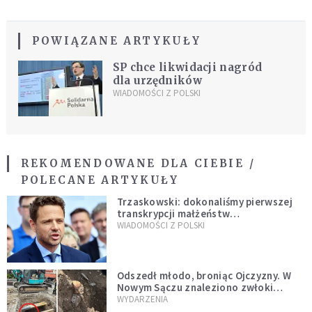
POWIĄZANE ARTYKUŁY
SP chce likwidacji nagród
dla urzędników
WIADOMOŚCI Z POLSKI
REKOMENDOWANE DLA CIEBIE /
POLECANE ARTYKUŁY
Trzaskowski: dokonaliśmy pierwszej
transkrypcji małżeństw
jednopłciowych. “Tak jak
WIADOMOŚCI Z POLSKI
zapowiadałem, bez zwłoki,
natychmiast”
Odszedł młodo, broniąc Ojczyzny. W
Nowym Sączu znaleziono zwłoki
mężczyzny z czasów potopu
WYDARZENIA
szwedzkiego