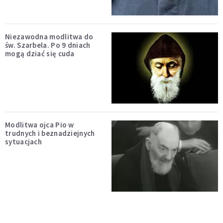
Niezawodna modlitwa do
św. Szarbela. Po 9 dniach
mogą dziać się cuda
Modlitwa ojca Pio w
trudnych i beznadziejnych
sytuacjach