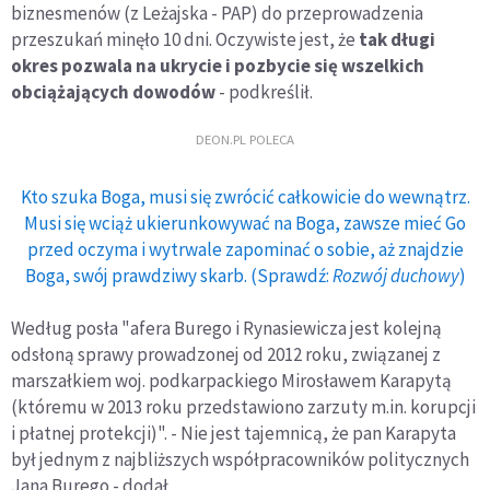
biznesmenów (z Leżajska - PAP) do przeprowadzenia
przeszukań minęło 10 dni. Oczywiste jest, że
tak długi
okres pozwala na ukrycie i pozbycie się wszelkich
obciążających dowodów
- podkreślił.
DEON.PL POLECA
Kto szuka Boga, musi się zwrócić całkowicie do wewnątrz.
Musi się wciąż ukierunkowywać na Boga, zawsze mieć Go
przed oczyma i wytrwale zapominać o sobie, aż znajdzie
Boga, swój prawdziwy skarb. (Sprawdź:
Rozwój duchowy
)
Według posła "afera Burego i Rynasiewicza jest kolejną
odsłoną sprawy prowadzonej od 2012 roku, związanej z
marszałkiem woj. podkarpackiego Mirosławem Karapytą
(któremu w 2013 roku przedstawiono zarzuty m.in. korupcji
i płatnej protekcji)". - Nie jest tajemnicą, że pan Karapyta
był jednym z najbliższych współpracowników politycznych
Jana Burego - dodał.