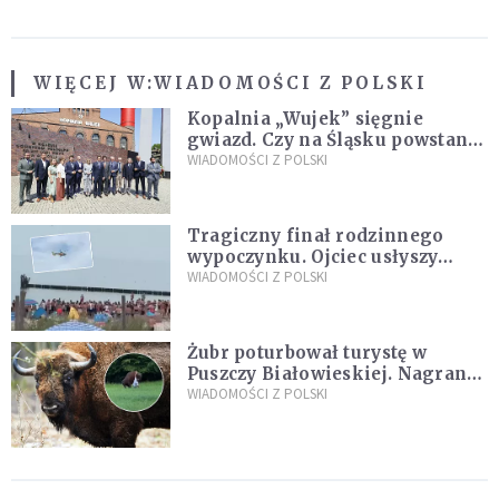
WIĘCEJ W:
WIADOMOŚCI Z POLSKI
Kopalnia „Wujek” sięgnie
gwiazd. Czy na Śląsku powstanie
„Dolina Krzemowa”?
WIADOMOŚCI Z POLSKI
Tragiczny finał rodzinnego
wypoczynku. Ojciec usłyszy
zarzuty
WIADOMOŚCI Z POLSKI
Żubr poturbował turystę w
Puszczy Białowieskiej. Nagranie
daje do myślenia
WIADOMOŚCI Z POLSKI