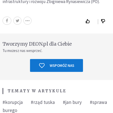
infrastruktury i rozwoju Zbigniewa Rynasiewicza (PO).
Tworzymy DEON.pl dla Ciebie
Tu możesz nas wesprzeć.
WSPOMÓŻ NAS
TEMATY W ARTYKULE
#korupcja
#rząd tuska
#jan bury
#sprawa
burego