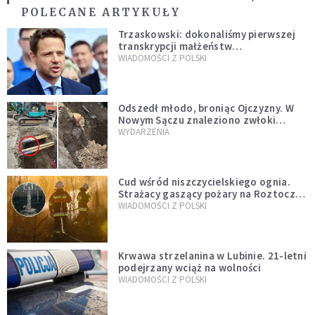
POLECANE ARTYKUŁY
Trzaskowski: dokonaliśmy pierwszej
transkrypcji małżeństw
jednopłciowych. “Tak jak
WIADOMOŚCI Z POLSKI
zapowiadałem, bez zwłoki,
natychmiast”
Odszedł młodo, broniąc Ojczyzny. W
Nowym Sączu znaleziono zwłoki
mężczyzny z czasów potopu
WYDARZENIA
szwedzkiego
Cud wśród niszczycielskiego ognia.
Strażacy gaszący pożary na Roztoczu
opublikowali niezwykłe zdjęcie
WIADOMOŚCI Z POLSKI
Krwawa strzelanina w Lubinie. 21-letni
podejrzany wciąż na wolności
WIADOMOŚCI Z POLSKI