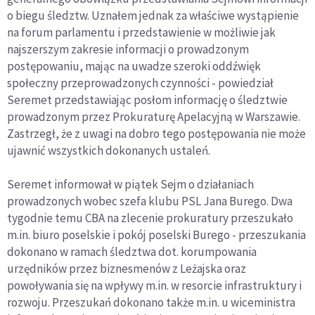
o biegu śledztw. Uznałem jednak za właściwe wystąpienie
na forum parlamentu i przedstawienie w możliwie jak
najszerszym zakresie informacji o prowadzonym
postępowaniu, mając na uwadze szeroki oddźwięk
społeczny przeprowadzonych czynności - powiedział
Seremet przedstawiając posłom informację o śledztwie
prowadzonym przez Prokuraturę Apelacyjną w Warszawie.
Zastrzegł, że z uwagi na dobro tego postępowania nie może
ujawnić wszystkich dokonanych ustaleń.
Seremet informował w piątek Sejm o działaniach
prowadzonych wobec szefa klubu PSL Jana Burego. Dwa
tygodnie temu CBA na zlecenie prokuratury przeszukało
m.in. biuro poselskie i pokój poselski Burego - przeszukania
dokonano w ramach śledztwa dot. korumpowania
urzędników przez biznesmenów z Leżajska oraz
powoływania się na wpływy m.in. w resorcie infrastruktury i
rozwoju. Przeszukań dokonano także m.in. u wiceministra