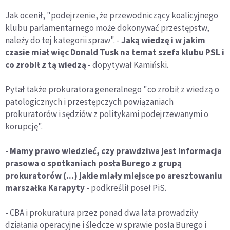
Jak ocenił, "podejrzenie, że przewodniczący koalicyjnego
klubu parlamentarnego może dokonywać przestępstw,
należy do tej kategorii spraw". -
Jaką wiedzę i w jakim
czasie miał więc Donald Tusk na temat szefa klubu PSL i
co zrobił z tą wiedzą
- dopytywał Kamiński.
Pytał także prokuratora generalnego "co zrobił z wiedzą o
patologicznych i przestępczych powiązaniach
prokuratorów i sędziów z politykami podejrzewanymi o
korupcję".
-
Mamy prawo wiedzieć, czy prawdziwa jest informacja
prasowa o spotkaniach posła Burego z grupą
prokuratorów (...) jakie miały miejsce po aresztowaniu
marszałka Karapyty
- podkreślił poseł PiS.
- CBA i prokuratura przez ponad dwa lata prowadziły
działania operacyjne i śledcze w sprawie posła Burego i