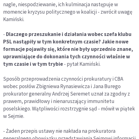
nagle, niespodziewanie, ich kulminacja następuje w
momencie kryzysu politycznego w koalicji - zwrócił uwagę
Kamiński.
-
Dlaczego przeszukanie i działania wobec szefa klubu
PSL nastąpiły w tym konkretnym czasie? Jakie nowe
formacje pojawiły się, które nie były uprzednio znane,
uprawniające do dokonania tych czynności właśnie w
tym czasie i w tym trybie
- pytał Kamiński.
Sposób przeprowadzenia czynności prokuratury i CBA
wobec posłów Zbigniewa Rynasiewicza i Jana Burego
prokurator generalny Andrzej Seremet uznał za zgodny z
prawem, prawidłowy i nienaruszający immunitetu
poselskiego. Wątpliwości rozstrzygnie sąd - mówił w piątek
w Sejmie.
- Żaden przepis ustawy nie nakłada na prokuratora
generalnego obowiązku przedstawiania Sejmowi informacji