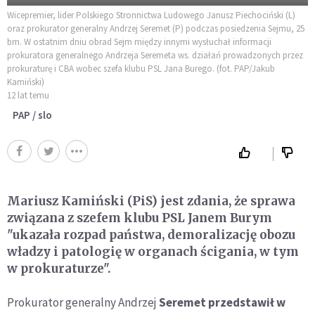
Wicepremier, lider Polskiego Stronnictwa Ludowego Janusz Piechociński (L)
oraz prokurator generalny Andrzej Seremet (P) podczas posiedzenia Sejmu, 25
bm. W ostatnim dniu obrad Sejm między innymi wysłuchał informacji
prokuratora generalnego Andrzeja Seremeta ws. działań prowadzonych przez
prokuraturę i CBA wobec szefa klubu PSL Jana Burego. (fot. PAP/Jakub
Kamiński)
12 lat temu
PAP / slo
Mariusz Kamiński (PiS) jest zdania, że sprawa
związana z szefem klubu PSL Janem Burym
"ukazała rozpad państwa, demoralizację obozu
władzy i patologię w organach ścigania, w tym
w prokuraturze".
Prokurator generalny Andrzej
Seremet przedstawił w