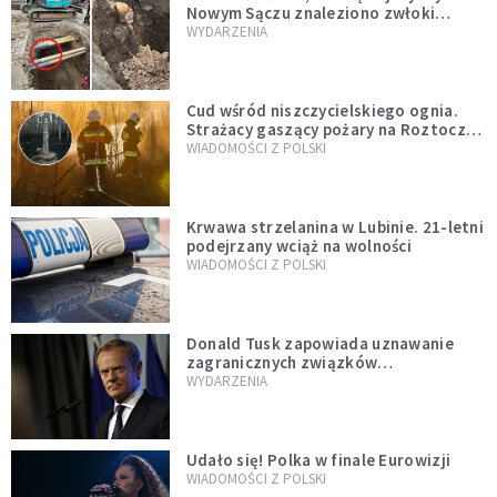
Nowym Sączu znaleziono zwłoki
mężczyzny z czasów potopu
WYDARZENIA
szwedzkiego
Cud wśród niszczycielskiego ognia.
Strażacy gaszący pożary na Roztoczu
opublikowali niezwykłe zdjęcie
WIADOMOŚCI Z POLSKI
Krwawa strzelanina w Lubinie. 21-letni
podejrzany wciąż na wolności
WIADOMOŚCI Z POLSKI
Donald Tusk zapowiada uznawanie
zagranicznych związków
jednopłciowych. "Państwo oblało ten
WYDARZENIA
test"
Udało się! Polka w finale Eurowizji
WIADOMOŚCI Z POLSKI