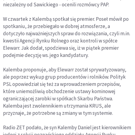
niezależny od Sawickiego - ocenili rozmówcy PAP.
W czwartek z Kalembą spotkał się premier. Poseł mówił po
spotkaniu, że przebiegało w dobrej atmosferze, a
dotyczyło najważniejszych spraw do rozwiązania, czyli m.in.
kwestii Agencji Rynku Rolnego oraz kontroli w spółce
Elewarr. Jak dodał, spodziewa się, iż w piątek premier
podejmie decyzję ws. jego kandydatury.
Kalemba proponuje, aby Elewarr został sprywatyzowany,
ale poprzez wykup grup producentów i rolników. Polityk
PSL opowiedział się też za wprowadzeniem przepisów,
które uniemożliwią obchodzenie ustawy kominowej
ograniczającej zarobki w spółkach Skarbu Państwa.
Kalemba jest zwolennikiem utrzymania KRUS, ale
przyznaje, że potrzebne są zmiany w tym systemie.
Radio ZET podało, że syn Kalemby Daniel jest kierownikiem
jednej z sekcji poznańskiego oddziału Agencji Rynku