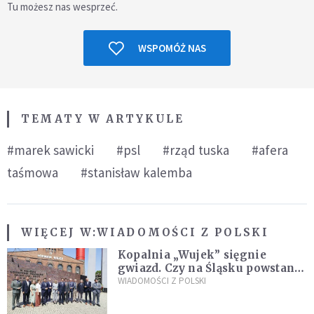
Tu możesz nas wesprzeć.
WSPOMÓŻ NAS
TEMATY W ARTYKULE
#marek sawicki
#psl
#rząd tuska
#afera
taśmowa
#stanisław kalemba
WIĘCEJ W:
WIADOMOŚCI Z POLSKI
Kopalnia „Wujek” sięgnie
gwiazd. Czy na Śląsku powstanie
„Dolina Krzemowa”?
WIADOMOŚCI Z POLSKI