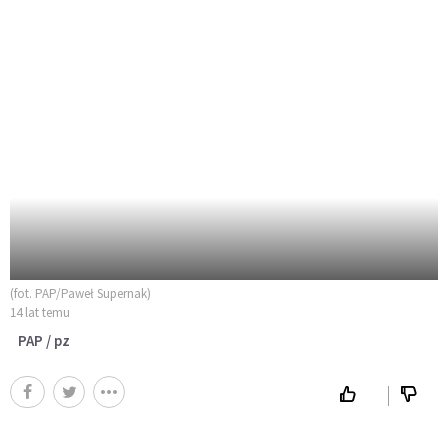
(fot. PAP/Paweł Supernak)
14 lat temu
PAP / pz