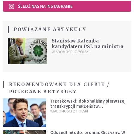
ŚLEDŹ NAS NA INSTAGRAMIE
POWIĄZANE ARTYKUŁY
Stanisław Kalemba
kandydatem PSL na ministra
WIADOMOŚCI Z POLSKI
REKOMENDOWANE DLA CIEBIE /
POLECANE ARTYKUŁY
Trzaskowski: dokonaliśmy pierwszej
transkrypcji małżeństw
jednopłciowych. “Tak jak
WIADOMOŚCI Z POLSKI
zapowiadałem, bez zwłoki,
natychmiast”
Odszedł młodo, broniąc Ojczyzny. W