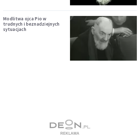
Modlitwa ojca Pio w
trudnych i beznadziejnych
sytuacjach