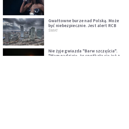
Gwałtowne burze nad Polską. Może
być niebezpiecznie. Jest alert RCB
ŚWIAT
Nie żyje gwiazda "Barw szczęścia".
"Mam nadzieję, że spotkała się już z
Bogiem, którego tak bardzo kochała"
WYDARZENIA