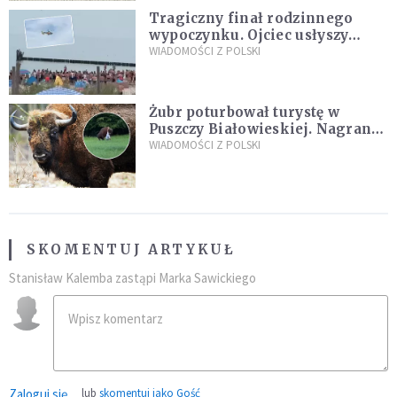
Tragiczny finał rodzinnego
wypoczynku. Ojciec usłyszy
zarzuty
WIADOMOŚCI Z POLSKI
Żubr poturbował turystę w
Puszczy Białowieskiej. Nagranie
daje do myślenia
WIADOMOŚCI Z POLSKI
SKOMENTUJ ARTYKUŁ
Stanisław Kalemba zastąpi Marka Sawickiego
Zaloguj się
lub
skomentuj jako Gość