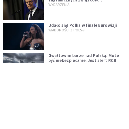
jednopłciowych. "Państwo oblało ten
WYDARZENIA
test"
Udało się! Polka w finale Eurowizji
WIADOMOŚCI Z POLSKI
Gwałtowne burze nad Polską. Może
być niebezpiecznie. Jest alert RCB
ŚWIAT
Nie żyje gwiazda "Barw szczęścia".
"Mam nadzieję, że spotkała się już z
Bogiem, którego tak bardzo kochała"
WYDARZENIA