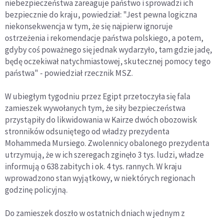
niebezpieczeństwa zareaguje państwo i sprowadzi ich
bezpiecznie do kraju, powiedział: "Jest pewna logiczna
niekonsekwencja w tym, że się najpierw ignoruje
ostrzeżenia i rekomendacje państwa polskiego, a potem,
gdyby coś poważnego się jednak wydarzyło, tam gdzie jadę,
będę oczekiwał natychmiastowej, skutecznej pomocy tego
państwa" - powiedział rzecznik MSZ.
W ubiegłym tygodniu przez Egipt przetoczyła się fala
zamieszek wywołanych tym, że siły bezpieczeństwa
przystąpiły do likwidowania w Kairze dwóch obozowisk
stronników odsuniętego od władzy prezydenta
Mohammeda Mursiego. Zwolennicy obalonego prezydenta
utrzymują, że w ich szeregach zginęło 3 tys. ludzi, władze
informują o 638 zabitych i ok. 4 tys. rannych. W kraju
wprowadzono stan wyjątkowy, w niektórych regionach
godzinę policyjną.
Do zamieszek doszło w ostatnich dniach w jednym z