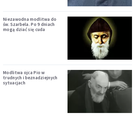
Niezawodna modlitwa do
św. Szarbela. Po 9 dniach
mogą dziać się cuda
Modlitwa ojca Pio w
trudnych i beznadziejnych
sytuacjach