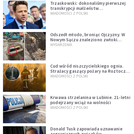
Trzaskowski: dokonaliśmy pierwszej
transkrypcji małżeństw
jednopłciowych. “Tak jak
WIADOMOŚCI Z POLSKI
zapowiadałem, bez zwłoki,
natychmiast”
Odszedł młodo, broniąc Ojczyzny. W
Nowym Sączu znaleziono zwłoki
mężczyzny z czasów potopu
WYDARZENIA
szwedzkiego
Cud wśród niszczycielskiego ognia.
Strażacy gaszący pożary na Roztoczu
opublikowali niezwykłe zdjęcie
WIADOMOŚCI Z POLSKI
Krwawa strzelanina w Lubinie. 21-letni
podejrzany wciąż na wolności
WIADOMOŚCI Z POLSKI
Donald Tusk zapowiada uznawanie
zagranicznych związków