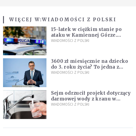
WIĘCEJ W:
WIADOMOŚCI Z POLSKI
15-latek w ciężkim stanie po
ataku w Kamiennej Górze.
Policja zatrzymała dwóch
WIADOMOŚCI Z POLSKI
nastolatków
3600 zł miesięcznie na dziecko
do 3. roku życia? To jedna z
propozycji programu "Rozwój
WIADOMOŚCI Z POLSKI
Plus"
Sejm odrzucił projekt dotyczący
darmowej wody z kranu w
restauracjach
WIADOMOŚCI Z POLSKI