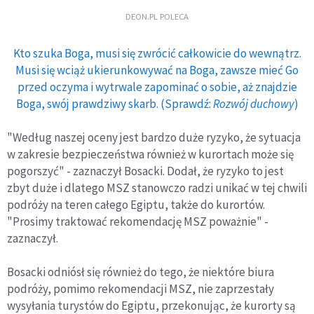
DEON.PL POLECA
Kto szuka Boga, musi się zwrócić całkowicie do wewnątrz.
Musi się wciąż ukierunkowywać na Boga, zawsze mieć Go
przed oczyma i wytrwale zapominać o sobie, aż znajdzie
Boga, swój prawdziwy skarb. (Sprawdź:
Rozwój duchowy
)
"Według naszej oceny jest bardzo duże ryzyko, że sytuacja
w zakresie bezpieczeństwa również w kurortach może się
pogorszyć" - zaznaczył Bosacki. Dodał, że ryzyko to jest
zbyt duże i dlatego MSZ stanowczo radzi unikać w tej chwili
podróży na teren całego Egiptu, także do kurortów.
"Prosimy traktować rekomendację MSZ poważnie" -
zaznaczył.
Bosacki odniósł się również do tego, że niektóre biura
podróży, pomimo rekomendacji MSZ, nie zaprzestały
wysyłania turystów do Egiptu, przekonując, że kurorty są