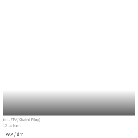
(fot. EPA/Khaled Elfiqi)
12 lat temu
PAP / drr