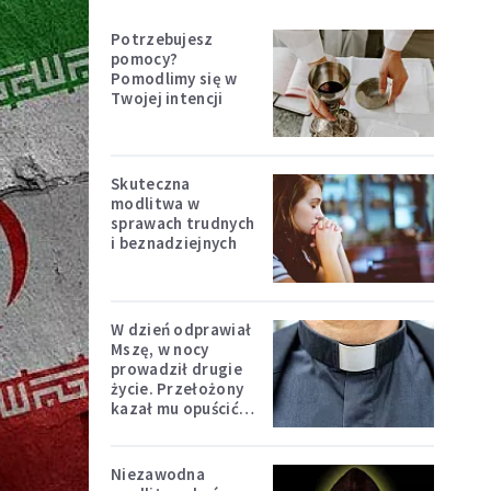
Potrzebujesz
pomocy?
Pomodlimy się w
Twojej intencji
Skuteczna
modlitwa w
sprawach trudnych
i beznadziejnych
W dzień odprawiał
Mszę, w nocy
prowadził drugie
życie. Przełożony
kazał mu opuścić
zakon
Niezawodna