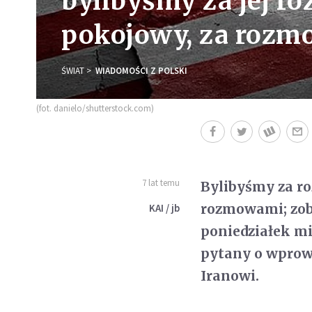
bylibyśmy za jej r
pokojowy, za roz
ŚWIAT
WIADOMOŚCI Z POLSKI
(fot. danielo/shutterstock.com)
7 lat temu
Bylibyśmy za ro
rozmowami; zoba
KAI / jb
poniedziałek mi
pytany o wprow
Iranowi.