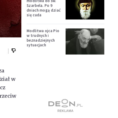
modlitwa do św.
Szarbela. Po 9
dniach mogą dziać
się cuda
Modlitwa ojca Pio
w trudnych i
beznadziejnych
sytuacjach
za
ział w
cz
rzeciw