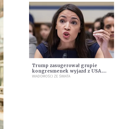
Trump zasugerował grupie
kongresmenek wyjazd z USA.
Odpowiedziała mu Alexandria
WIADOMOŚCI ZE ŚWIATA
Ocasio-Cortez