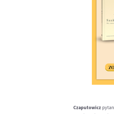
Czaputowicz
pytany