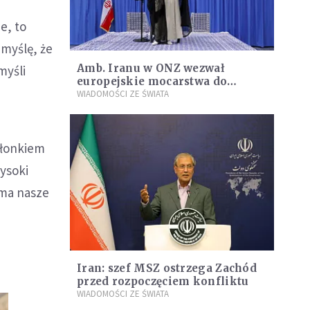
e, to
 myślę, że
Amb. Iranu w ONZ wezwał
myśli
europejskie mocarstwa do
ocalenia porozumienia
WIADOMOŚCI ZE ŚWIATA
nuklearnego
członkiem
wysoki
yma nasze
Iran: szef MSZ ostrzega Zachód
przed rozpoczęciem konfliktu
WIADOMOŚCI ZE ŚWIATA