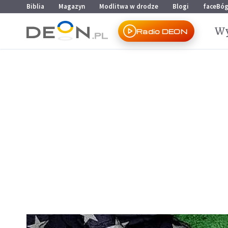
Przejdź do menu głównego
Przejdź do treści
Biblia
Magazyn
Modlitwa w drodze
Blogi
faceBó
Wy
Radio DEON