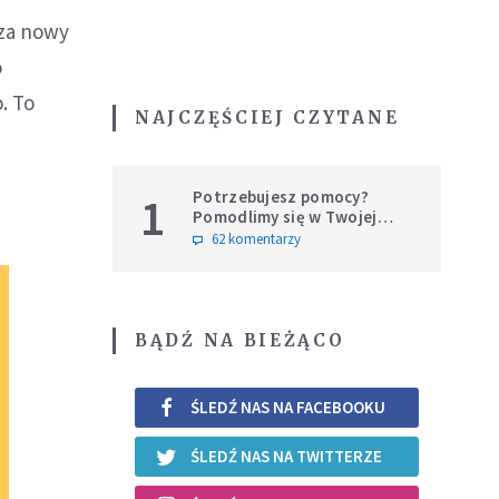
dza nowy
o
. To
NAJCZĘŚCIEJ CZYTANE
Potrzebujesz pomocy?
1
Pomodlimy się w Twojej
intencji
62 komentarzy
BĄDŹ NA BIEŻĄCO
ŚLEDŹ NAS NA FACEBOOKU
ŚLEDŹ NAS NA TWITTERZE