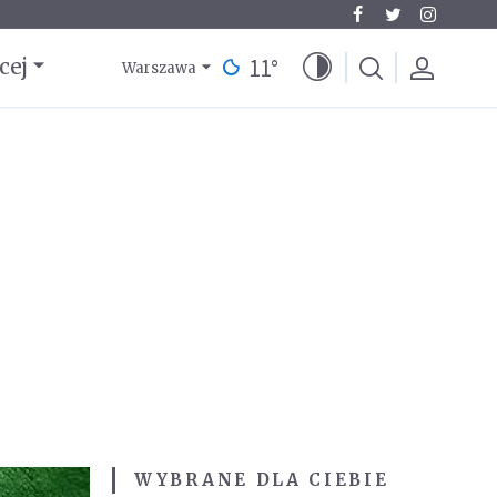
11
°
cej
Warszawa
WYBRANE DLA CIEBIE