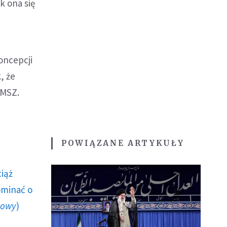
k ona się
oncepcji
, że
 MSZ.
POWIĄZANE ARTYKUŁY
ciąż
ominać o
howy
)