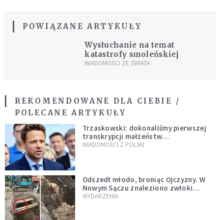
POWIĄZANE ARTYKUŁY
Wysłuchanie na temat
katastrofy smoleńskiej
WIADOMOŚCI ZE ŚWIATA
REKOMENDOWANE DLA CIEBIE /
POLECANE ARTYKUŁY
Trzaskowski: dokonaliśmy pierwszej
transkrypcji małżeństw
jednopłciowych. “Tak jak
WIADOMOŚCI Z POLSKI
zapowiadałem, bez zwłoki,
natychmiast”
Odszedł młodo, broniąc Ojczyzny. W
Nowym Sączu znaleziono zwłoki
mężczyzny z czasów potopu
WYDARZENIA
szwedzkiego