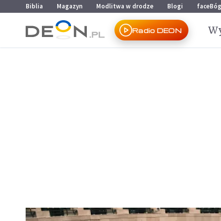
Przejdź do menu głównego
Przejdź do treści
Biblia
Magazyn
Modlitwa w drodze
Blogi
faceBó
Wy
Radio DEON