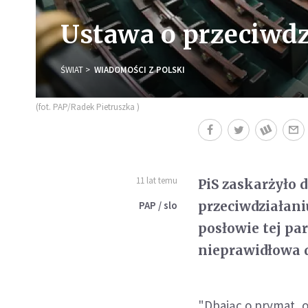
Ustawa o przeciwd
ŚWIAT
WIADOMOŚCI Z POLSKI
(fot. PAP/Radek Pietruszka )
11 lat temu
PiS zaskarżyło 
przeciwdziałani
PAP / slo
posłowie tej par
nieprawidłowa d
"Dbając o prymat, 