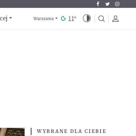
11
°
cej
Warszawa
WYBRANE DLA CIEBIE