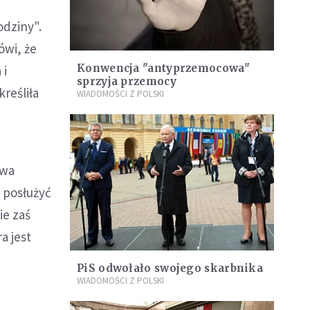
odziny".
ówi, że
Konwencja "antyprzemocowa"
 i
sprzyja przemocy
reśliła
WIADOMOŚCI Z POLSKI
twa
 posłużyć
ie zaś
a jest
PiS odwołało swojego skarbnika
WIADOMOŚCI Z POLSKI