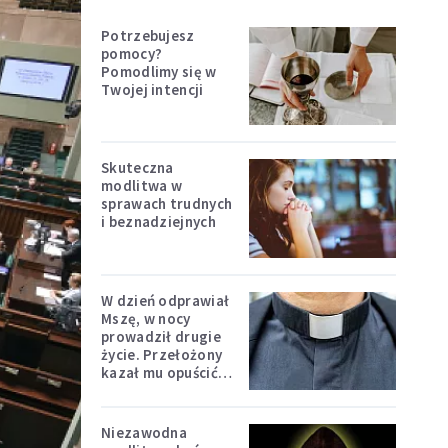
Potrzebujesz
pomocy?
Pomodlimy się w
Twojej intencji
Skuteczna
modlitwa w
sprawach trudnych
i beznadziejnych
W dzień odprawiał
Mszę, w nocy
prowadził drugie
życie. Przełożony
kazał mu opuścić
zakon
Niezawodna