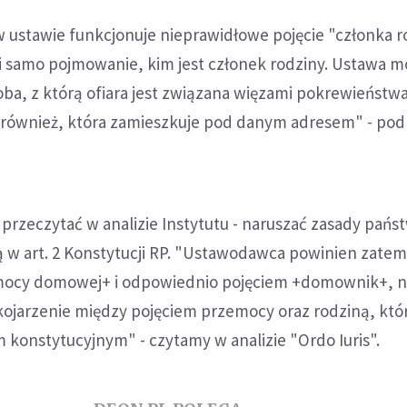
 ustawie funkcjonuje nieprawidłowe pojęcie "członka r
i samo pojmowanie, kim jest członek rodziny. Ustawa m
soba, z którą ofiara jest związana więzami pokrewieństwa
również, która zamieszkuje pod danym adresem" - podk
 przeczytać w analizie Instytutu - naruszać zasady pańs
w art. 2 Konstytucji RP. "Ustawodawca powinien zatem
mocy domowej+ i odpowiednio pojęciem +domownik+, n
ojarzenie między pojęciem przemocy oraz rodziną, któr
konstytucyjnym" - czytamy w analizie "Ordo Iuris".