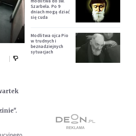
modlitwa do św.
Szarbela. Po 9
dniach mogą dziać
się cuda
Modlitwa ojca Pio
w trudnych i
beznadziejnych
sytuacjach
wartek
inie".
tucyjnego