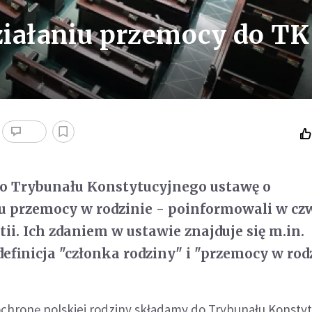
ziałaniu przemocy do TK
do Trybunału Konstytucyjnego ustawę o
u przemocy w rodzinie - poinformowali w cz
tii. Ich zdaniem w ustawie znajduje się m.in.
efinicja "członka rodziny" i "przemocy w rodz
ochronę polskiej rodziny składamy do Trybunału Konsty