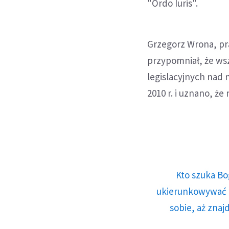
"Ordo Iuris".
Grzegorz Wrona, pr
przypomniał, że wsz
legislacyjnych nad 
2010 r. i uznano, że
Kto szuka Bo
ukierunkowywać n
sobie, aż znaj