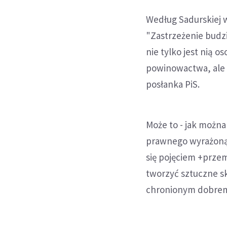
Według Sadurskiej w
"Zastrzeżenie budz
nie tylko jest nią o
powinowactwa, ale 
posłanka PiS.
Może to - jak można
prawnego wyrażoną 
się pojęciem +prze
tworzyć sztuczne sk
chronionym dobrem 