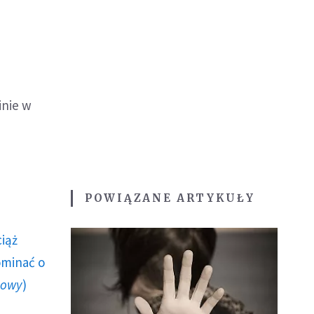
c
inie w
POWIĄZANE ARTYKUŁY
ciąż
ominać o
howy
)