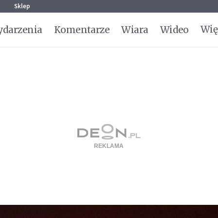
g
Sklep
Wię
darzenia
Komentarze
Wiara
Wideo