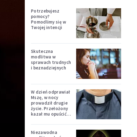
Potrzebujesz
pomocy?
Pomodlimy się w
Twojej intencji
Skuteczna
modlitwa w
sprawach trudnych
i beznadziejnych
W dzień odprawiał
Mszę, w nocy
prowadził drugie
życie. Przełożony
kazał mu opuścić
zakon
Niezawodna