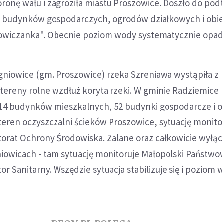
koronę wału i zagroziła miastu Proszowice. Doszło do pod
 10 budynków gospodarczych, ogrodów działkowych i obi
owiczanka". Obecnie poziom wody systematycznie opad
niowice (gm. Proszowice) rzeka Szreniawa wystąpiła z 
tereny rolne wzdłuż koryta rzeki. W gminie Radziemice
 14 budynków mieszkalnych, 52 budynki gospodarcze i o
 teren oczyszczalni ścieków Proszowice, sytuację monito
orat Ochrony Środowiska. Zalane oraz całkowicie wyłąc
iowicach - tam sytuację monitoruje Małopolski Państw
r Sanitarny. Wszędzie sytuacja stabilizuje się i poziom