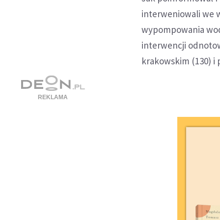
interweniowali we w
wypompowania wody,
interwencji odnoto
krakowskim (130) i 