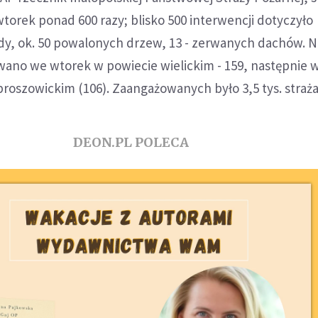
torek ponad 600 razy; blisko 500 interwencji dotyczyło
 ok. 50 powalonych drzew, 13 - zerwanych dachów. N
wano we wtorek w powiecie wielickim - 159, następnie 
proszowickim (106). Zaangażowanych było 3,5 tys. straż
DEON.PL POLECA