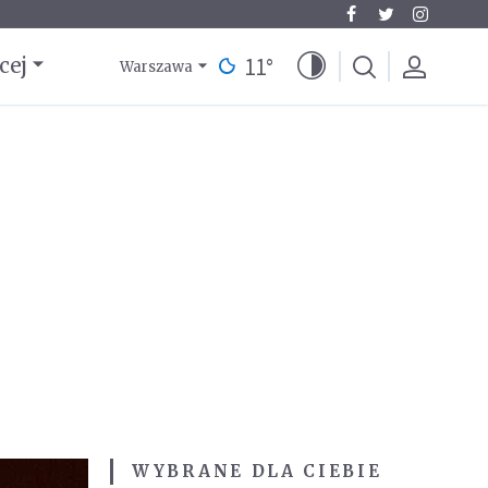
11
°
cej
Warszawa
WYBRANE DLA CIEBIE