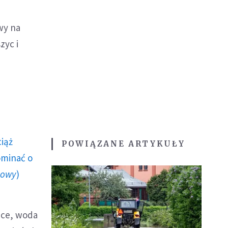
wy na
zyc i
ciąż
POWIĄZANE ARTYKUŁY
ominać o
howy
)
ice, woda