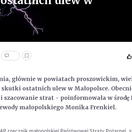
ostatnich ulew w
nia, głównie w powiatach proszowickim, wie
skutki ostatnich ulew w Małopolsce. Obecni
i szacowanie strat - poinformowała w środę
jewody małopolskiego Monika Frenkiel.
P rzecznik małopolskiej Państwowej Straży Pożarnej, s