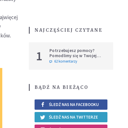
ajwięcej
w
NAJCZĘŚCIEJ CZYTANE
aków.
Potrzebujesz pomocy?
1
Pomodlimy się w Twojej
intencji
62 komentarzy
BĄDŹ NA BIEŻĄCO
ŚLEDŹ NAS NA FACEBOOKU
ŚLEDŹ NAS NA TWITTERZE