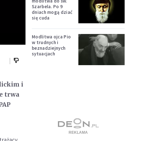
modlitwa do św.
Szarbela. Po 9
dniach mogą dziać
się cuda
Modlitwa ojca Pio
w trudnych i
beznadziejnych
sytuacjach
lickim i
e trwa
 PAP
trażacy