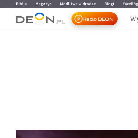
Przejdź do menu głównego
Przejdź do treści
Biblia
Magazyn
Modlitwa w drodze
Blogi
faceBó
Wy
Radio DEON