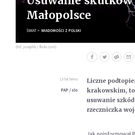
Usuwanie skutków 
Małopolsce
ŚWIAT
WIADOMOŚCI Z POLSKI
(fot. josephb / flickr.com)
13 lat temu
Liczne podtopie
krakowskim, to 
PAP / slo
usuwanie szkód 
rzeczniczka wo
Jak poinformował PA