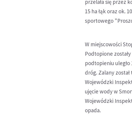
przelała się przez 
15 ha łąk oraz ok.
sportowego "Prosz
W miejscowości Stog
Podtopione zostały 
podtopieniu uległo
dróg. Zalany został
Wojewódzki Inspekt
ujęcie wody w Smon
Wojewódzki Inspekto
opada.