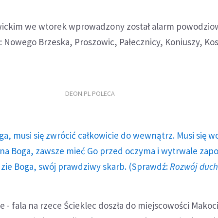
wickim we wtorek wprowadzony został alarm powodzio
n: Nowego Brzeska, Proszowic, Pałecznicy, Koniuszy, Kos
DEON.PL POLECA
ga, musi się zwrócić całkowicie do wewnątrz. Musi się w
a Boga, zawsze mieć Go przed oczyma i wytrwale zap
dzie Boga, swój prawdziwy skarb. (Sprawdź:
Rozwój duc
 - fala na rzece Ścieklec doszła do miejscowości Makoc