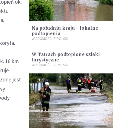
topień ok.
ektu
a.
Na południu kraju - lokalne
podtopienia
WIADOMOŚCI Z POLSKI
koryta.
W Tatrach podtopione szlaki
turystyczne
k. 16 km
WIADOMOŚCI Z POLSKI
ruje
zone jest
owy
 wody