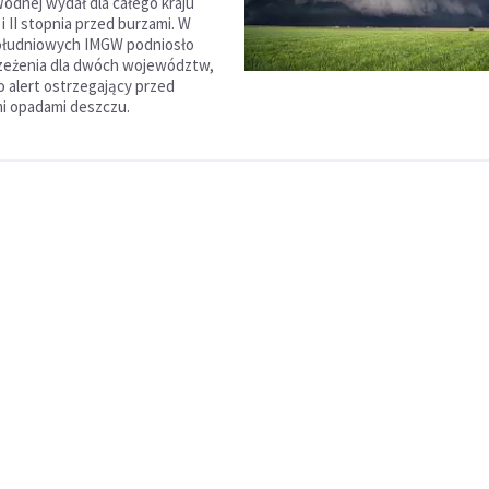
odnej wydał dla całego kraju
 i II stopnia przed burzami. W
ołudniowych IMGW podniosło
rzeżenia dla dwóch województw,
 alert ostrzegający przed
i opadami deszczu.