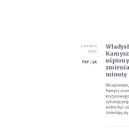
Władysł
1 rok temu
ŚWIAT
Kamysz:
uśpion
PAP / pk
zmienia
minutę
Wicepremier,
Kamysz oceni
kryzysowego
sytuację po
wolno być u
zmieniają się