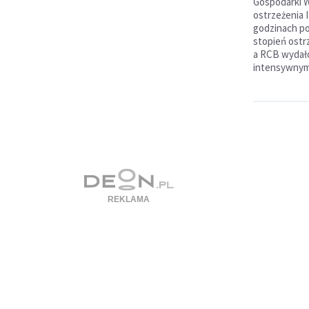
Gospodarki W
ostrzeżenia I
godzinach p
stopień ost
a RCB wydało
intensywnym