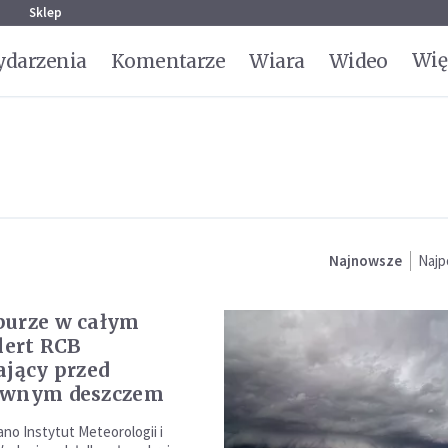
g
Sklep
Wię
darzenia
Komentarze
Wiara
Wideo
Najnowsze
Najp
burze w całym
alert RCB
ający przed
ywnym deszczem
ano Instytut Meteorologii i