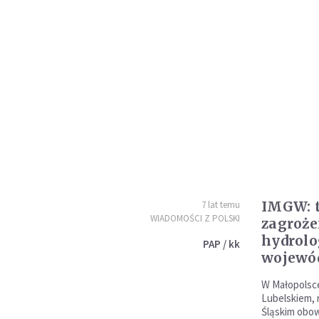
IMGW: t
7 lat temu
WIADOMOŚCI Z POLSKI
zagroże
hydrolo
PAP / kk
wojewó
W Małopolsc
Lubelskiem, 
Śląskim obow