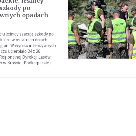
ackie: leśnicy
 szkody po
ywnych opadach
iu leśnicy szacują szkody po
które w ostatnich dniach
egion. W wyniku intensywnych
zu ucierpiało 24 z 26
Regionalnej Dyrekcji Lasów
 w Krośnie (Podkarpackie).