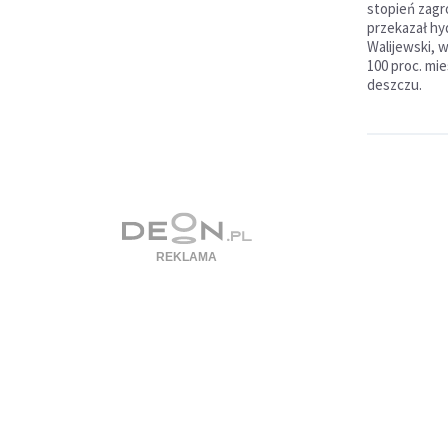
stopień zagr
przekazał h
Walijewski, 
100 proc. mi
deszczu.