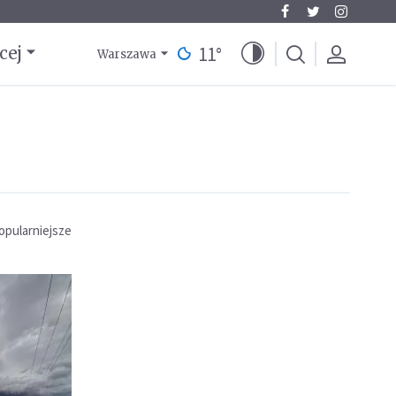
11
°
cej
Warszawa
opularniejsze