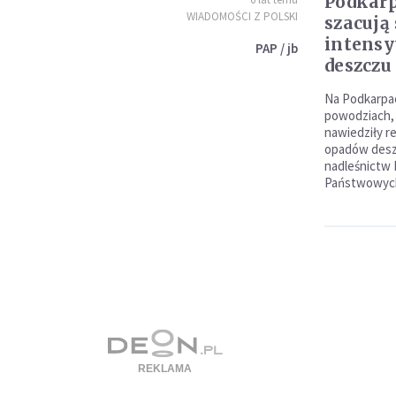
Podkarp
WIADOMOŚCI Z POLSKI
szacują
intens
PAP / jb
deszczu
Na Podkarpac
powodziach, 
nawiedziły r
opadów deszc
nadleśnictw 
Państwowych