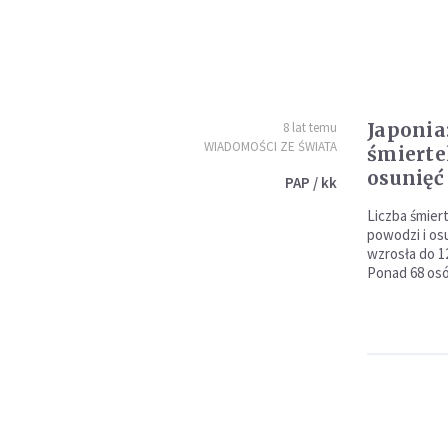
Japonia:
8 lat temu
WIADOMOŚCI ZE ŚWIATA
śmierte
osunięć
PAP / kk
Liczba śmier
powodzi i os
wzrosła do 1
Ponad 68 osó