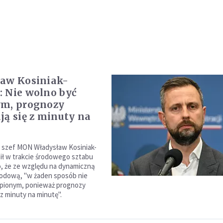
aw Kosiniak-
 Nie wolno być
ym, prognozy
ją się z minuty na
 szef MON Władysław Kosiniak-
ł w trakcie środowego sztabu
, że ze względu na dynamiczną
godową, "w żaden sposób nie
śpionym, ponieważ prognozy
 z minuty na minutę".