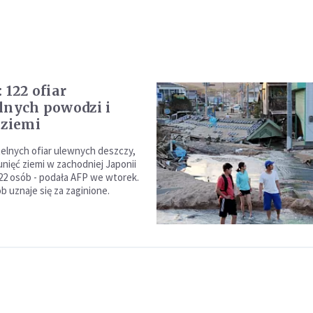
 122 ofiar
lnych powodzi i
 ziemi
telnych ofiar ulewnych deszczy,
unięć ziemi w zachodniej Japonii
22 osób - podała AFP we wtorek.
b uznaje się za zaginione.