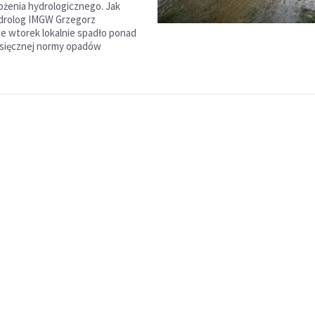
ożenia hydrologicznego. Jak
ydrolog IMGW Grzegorz
we wtorek lokalnie spadło ponad
esięcznej normy opadów