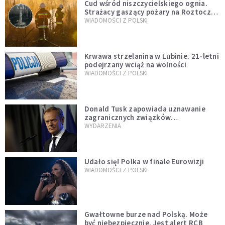
Cud wśród niszczycielskiego ognia.
Strażacy gaszący pożary na Roztoczu
opublikowali niezwykłe zdjęcie
WIADOMOŚCI Z POLSKI
Krwawa strzelanina w Lubinie. 21-letni
podejrzany wciąż na wolności
WIADOMOŚCI Z POLSKI
Donald Tusk zapowiada uznawanie
zagranicznych związków
jednopłciowych. "Państwo oblało ten
WYDARZENIA
test"
Udało się! Polka w finale Eurowizji
WIADOMOŚCI Z POLSKI
Gwałtowne burze nad Polską. Może
być niebezpiecznie. Jest alert RCB