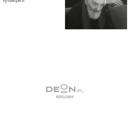
sytuacjach