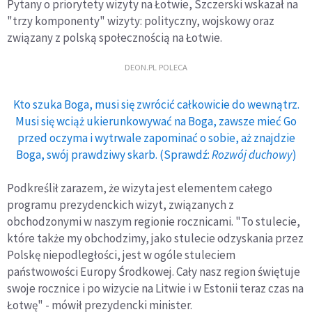
Pytany o priorytety wizyty na Łotwie, Szczerski wskazał na
"trzy komponenty" wizyty: polityczny, wojskowy oraz
związany z polską społecznością na Łotwie.
DEON.PL POLECA
Kto szuka Boga, musi się zwrócić całkowicie do wewnątrz.
Musi się wciąż ukierunkowywać na Boga, zawsze mieć Go
przed oczyma i wytrwale zapominać o sobie, aż znajdzie
Boga, swój prawdziwy skarb. (Sprawdź:
Rozwój duchowy
)
Podkreślił zarazem, że wizyta jest elementem całego
programu prezydenckich wizyt, związanych z
obchodzonymi w naszym regionie rocznicami. "To stulecie,
które także my obchodzimy, jako stulecie odzyskania przez
Polskę niepodległości, jest w ogóle stuleciem
państwowości Europy Środkowej. Cały nasz region świętuje
swoje rocznice i po wizycie na Litwie i w Estonii teraz czas na
Łotwę" - mówił prezydencki minister.