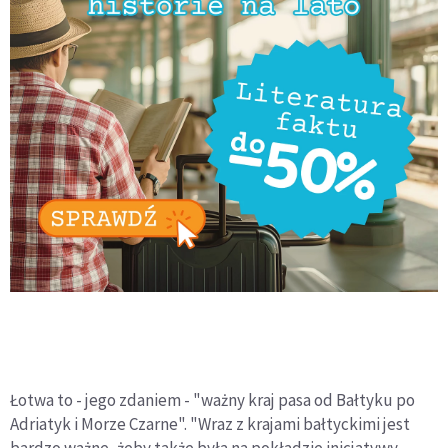
Łotwa to - jego zdaniem - "ważny kraj pasa od Bałtyku po
Adriatyk i Morze Czarne". "Wraz z krajami bałtyckimi jest
bardzo ważne, żeby także była na pokładzie inicjatywy