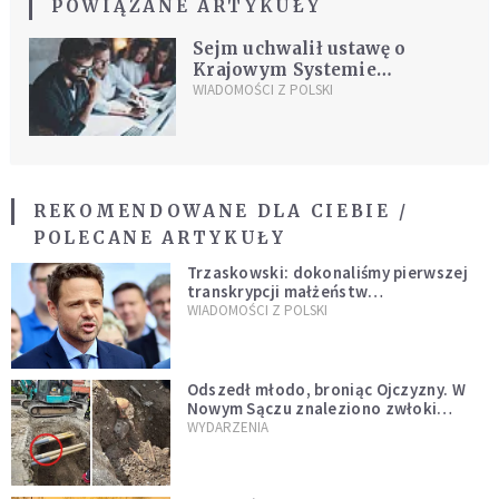
POWIĄZANE ARTYKUŁY
Sejm uchwalił ustawę o
Krajowym Systemie
Cyberbezpieczeństwa
WIADOMOŚCI Z POLSKI
REKOMENDOWANE DLA CIEBIE /
POLECANE ARTYKUŁY
Trzaskowski: dokonaliśmy pierwszej
transkrypcji małżeństw
jednopłciowych. “Tak jak
WIADOMOŚCI Z POLSKI
zapowiadałem, bez zwłoki,
natychmiast”
Odszedł młodo, broniąc Ojczyzny. W
Nowym Sączu znaleziono zwłoki
mężczyzny z czasów potopu
WYDARZENIA
szwedzkiego