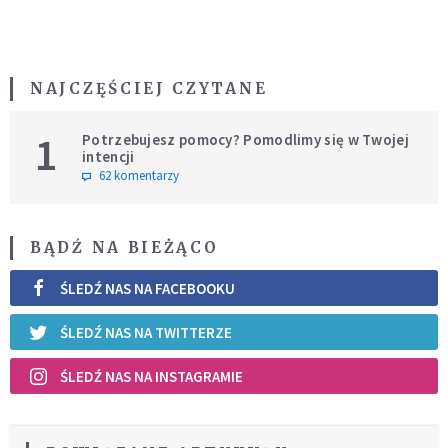
NAJCZĘŚCIEJ CZYTANE
1
Potrzebujesz pomocy? Pomodlimy się w Twojej
intencji
62 komentarzy
BĄDŹ NA BIEŻĄCO
ŚLEDŹ NAS NA FACEBOOKU
ŚLEDŹ NAS NA TWITTERZE
ŚLEDŹ NAS NA INSTAGRAMIE