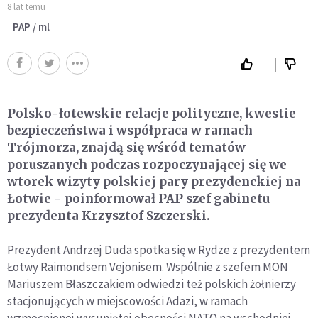
8 lat temu
PAP / ml
Polsko-łotewskie relacje polityczne, kwestie
bezpieczeństwa i współpraca w ramach
Trójmorza, znajdą się wśród tematów
poruszanych podczas rozpoczynającej się we
wtorek wizyty polskiej pary prezydenckiej na
Łotwie - poinformował PAP szef gabinetu
prezydenta Krzysztof Szczerski.
Prezydent Andrzej Duda spotka się w Rydze z prezydentem
Łotwy Raimondsem Vejonisem. Wspólnie z szefem MON
Mariuszem Błaszczakiem odwiedzi też polskich żołnierzy
stacjonujących w miejscowości Adazi, w ramach
wzmocnionej wysuniętej obecności NATO na wschodniej