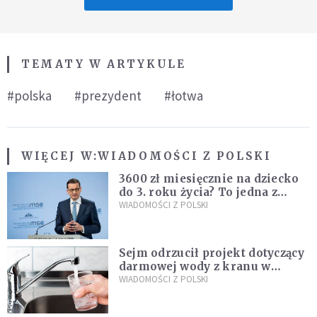
TEMATY W ARTYKULE
#polska
#prezydent
#łotwa
WIĘCEJ W:
WIADOMOŚCI Z POLSKI
3600 zł miesięcznie na dziecko
do 3. roku życia? To jedna z
propozycji programu "Rozwój
WIADOMOŚCI Z POLSKI
Plus"
Sejm odrzucił projekt dotyczący
darmowej wody z kranu w
restauracjach
WIADOMOŚCI Z POLSKI