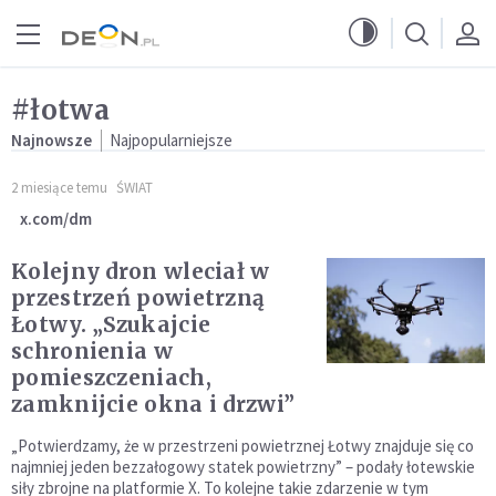
Przejdź do menu głównego
Przejdź do treści
#łotwa
Najnowsze
Najpopularniejsze
2 miesiące temu
ŚWIAT
x.com/dm
Kolejny dron wleciał w
przestrzeń powietrzną
Łotwy. „Szukajcie
schronienia w
pomieszczeniach,
zamknijcie okna i drzwi”
„Potwierdzamy, że w przestrzeni powietrznej Łotwy znajduje się co
najmniej jeden bezzałogowy statek powietrzny” – podały łotewskie
siły zbrojne na platformie X. To kolejne takie zdarzenie w tym