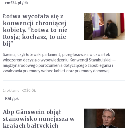
rmf24.pl / tk
Łotwa wycofała się z
konwencji chroniącej
kobiety. "Łotwa to nie
Rosja; kochasz, to nie
bij"
Saeima, czyli łotewski parlament, przegłosowała w czwartek
wieczorem decyzję o wypowiedzeniu Konwencji Stambulskiej —
międzynarodowego porozumienia dotyczącego zapobiegania i
zwalczania przemocy wobec kobiet oraz przemocy domowej.
1 rok temu
KOŚCIÓŁ
KAI / pk
Abp Gänswein objął
stanowisko nuncjusza w
krajach bałtyckich