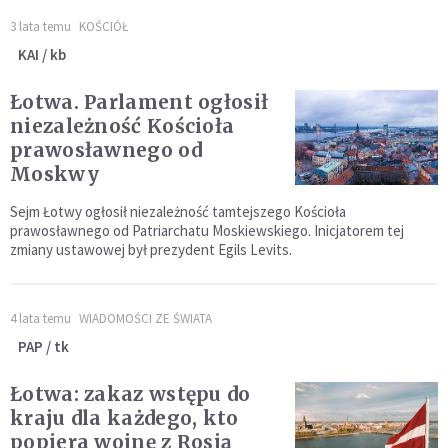
3 lata temu
KOŚCIÓŁ
KAI / kb
Łotwa. Parlament ogłosił
niezależność Kościoła
prawosławnego od
Moskwy
Sejm Łotwy ogłosił niezależność tamtejszego Kościoła
prawosławnego od Patriarchatu Moskiewskiego. Inicjatorem tej
zmiany ustawowej był prezydent Egils Levits.
4 lata temu
WIADOMOŚCI ZE ŚWIATA
PAP / tk
Łotwa: zakaz wstępu do
kraju dla każdego, kto
popiera wojnę z Rosją