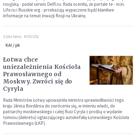
rosyjską - podał serwis Delfi.ru. Rada oceniła, że portale te - m.in.
Life.ru i Russkie.org - przekazują wypaczone bądź kłamliwe
informacje na temat inwazji Rosji na Ukrainę.
3 lata temu
KOŚCIÓŁ
KAI / pk
Łotwa chce
uniezależnienia Kościoła
Prawosławnego od
Moskwy. Zwróci się do
Cyryla
Rada Ministrów Łotwy upoważniła ministra sprawiedliwości tego
kraju Jānisa Bordānsa do zwrócenia się, w imieniu władz, do
patriarchy moskiewskiego i całej Rusi Cyryla z prośbą o wydanie
tomosu (dekretu) ogłaszającego autokefalię Łotewskiego Kościoła
Prawosławnego (ŁKP).