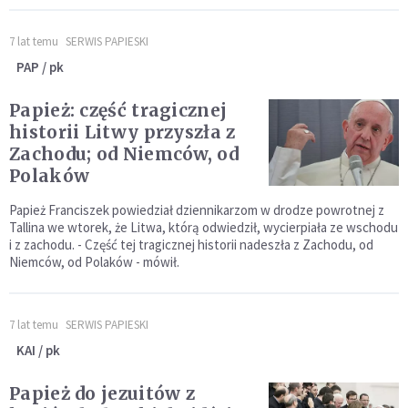
7 lat temu
SERWIS PAPIESKI
PAP / pk
Papież: część tragicznej
historii Litwy przyszła z
Zachodu; od Niemców, od
Polaków
Papież Franciszek powiedział dziennikarzom w drodze powrotnej z
Tallina we wtorek, że Litwa, którą odwiedził, wycierpiała ze wschodu
i z zachodu. - Część tej tragicznej historii nadeszła z Zachodu, od
Niemców, od Polaków - mówił.
7 lat temu
SERWIS PAPIESKI
KAI / pk
Papież do jezuitów z