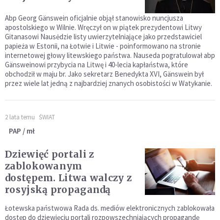
Abp Georg Gänswein oficjalnie objął stanowisko nuncjusza
apostolskiego w Wilnie. Wręczył on w piątek prezydentowi Litwy
Gitanasowi Nausėdzie listy uwierzytelniające jako przedstawiciel
papieża w Estonii, na Łotwie i Litwie - poinformowano na stronie
internetowej głowy litewskiego państwa. Nauseda pogratulował abp
Gänsweinowi przybycia na Litwę i 40-lecia kapłaństwa, które
obchodził w maju br. Jako sekretarz Benedykta XVI, Gänswein był
przez wiele lat jedną z najbardziej znanych osobistości w Watykanie.
2 lata temu
ŚWIAT
PAP / mł
Dziewięć portali z
zablokowanym
dostępem. Litwa walczy z
rosyjską propagandą
Łotewska państwowa Rada ds. mediów elektronicznych zablokowała
dostęp do dziewięciu portali rozpowszechniających propagandę