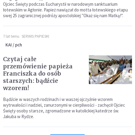
Ojciec Święty podczas Eucharystii w narodowym sanktuarium
łotewskim w Agłonie. Papież nawiązał do motta łotewskiego etapu
swej 25 zagranicznej podróży apostolskiej "Okaż się nam Matką!".
7 lat temu
SERWIS PAPIESKI
KAI / pch
Czytaj całe
przemówienie papieża
Franciszka do osób
starszych: bądźcie
wzorem!
Bądźcie w waszych rodzinach i w waszej ojczyźnie wzorem
wytrwałości i nadziei, zanurzonymi w cierpliwości - zachęcił Ojciec
Święty osoby starsze, zgromadzone w katolickiej katedrze św.
Jakuba w Rydze.