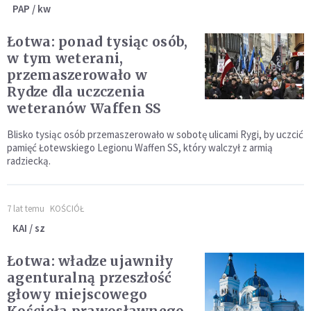
PAP / kw
Łotwa: ponad tysiąc osób,
w tym weterani,
przemaszerowało w
Rydze dla uczczenia
weteranów Waffen SS
Blisko tysiąc osób przemaszerowało w sobotę ulicami Rygi, by uczcić
pamięć Łotewskiego Legionu Waffen SS, który walczył z armią
radziecką.
7 lat temu
KOŚCIÓŁ
KAI / sz
Łotwa: władze ujawniły
agenturalną przeszłość
głowy miejscowego