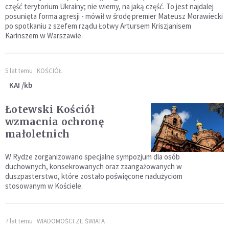
część terytorium Ukrainy; nie wiemy, na jaką część. To jest najdalej
posunięta forma agresji - mówił w środę premier Mateusz Morawiecki
po spotkaniu z szefem rządu Łotwy Artursem Kriszjanisem
Karinszem w Warszawie.
5 lat temu
KOŚCIÓŁ
KAI /kb
Łotewski Kościół
wzmacnia ochronę
małoletnich
W Rydze zorganizowano specjalne sympozjum dla osób
duchownych, konsekrowanych oraz zaangażowanych w
duszpasterstwo, które zostało poświęcone nadużyciom
stosowanym w Kościele.
7 lat temu
WIADOMOŚCI ZE ŚWIATA