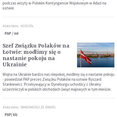
podczas wizyty w Polskim Kontyngencie Wojskowym w Adazi na
Łotwie.
4 lata temu
KOŚCIÓŁ
PAP / mł
Szef Związku Polaków na
Łotwie: modlimy się o
nastanie pokoju na
Ukrainie
Wojna na Ukrainie bardzo nas niepokoi, modlimy się o nastanie pokoju
- powiedział PAP prezes Związku Polaków na Łotwie Ryszard
Stankiewicz. Przebywający w Dyneburgu uchodźcy z Ukrainy
uczestniczyli w polskich obchodach świąt majowych w tym mieście.
4 lata temu
WIADOMOŚCI ZE ŚWIATA
PAP/ kb