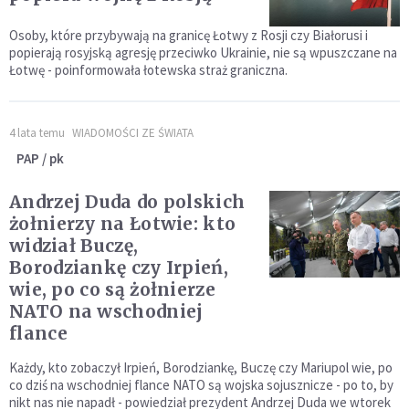
Osoby, które przybywają na granicę Łotwy z Rosji czy Białorusi i
popierają rosyjską agresję przeciwko Ukrainie, nie są wpuszczane na
Łotwę - poinformowała łotewska straż graniczna.
4 lata temu
WIADOMOŚCI ZE ŚWIATA
PAP / pk
Andrzej Duda do polskich
żołnierzy na Łotwie: kto
widział Buczę,
Borodziankę czy Irpień,
wie, po co są żołnierze
NATO na wschodniej
flance
Każdy, kto zobaczył Irpień, Borodziankę, Buczę czy Mariupol wie, po
co dziś na wschodniej flance NATO są wojska sojusznicze - po to, by
nikt nas nie napadł - powiedział prezydent Andrzej Duda we wtorek