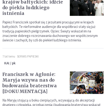
krajów bałtyckich: idźcie
do piekła ludzkiego
istnienia
Papież Franciszek spotkał się z jezuitami pracującymi w krajach
bałtyckich. Te nieformalne audiencje dla współbraci stały się już
tradycją papieskich pielgrzymek. Ojciec Święty wskazał im na
znaczenie dobrego rozeznawania duchowego we współczesnym
świecie i zachęcił, by szli do piekieł ludzkiego istnienia.
7 lat temu
SERWIS PAPIESKI
KAI / pk
Franciszek w Agłonie:
Maryja wzywa nas do
budowania braterstwa
[DOKUMENTACJA]
Na Maryję stojącą u boku cierpiących, wzywającą do akceptacji
drugiego człowieka, przebaczenia i budowania braterstwa wskazał