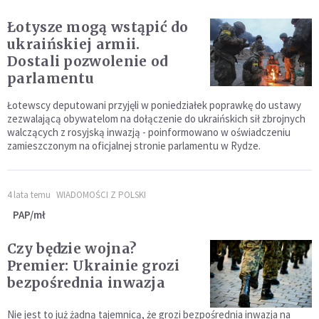
Łotysze mogą wstąpić do
ukraińskiej armii.
Dostali pozwolenie od
parlamentu
Łotewscy deputowani przyjęli w poniedziałek poprawkę do ustawy
zezwalającą obywatelom na dołączenie do ukraińskich sił zbrojnych
walczących z rosyjską inwazją - poinformowano w oświadczeniu
zamieszczonym na oficjalnej stronie parlamentu w Rydze.
4 lata temu
WIADOMOŚCI Z POLSKI
PAP/mł
Czy będzie wojna?
Premier: Ukrainie grozi
bezpośrednia inwazja
Nie jest to już żadną tajemnicą, że grozi bezpośrednia inwazja na