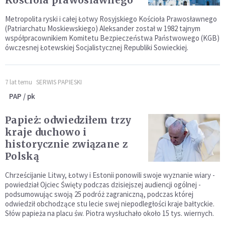
Kościoła prawosławnego
Metropolita ryski i całej Łotwy Rosyjskiego Kościoła Prawosławnego
(Patriarchatu Moskiewskiego) Aleksander został w 1982 tajnym
współpracownikiem Komitetu Bezpieczeństwa Państwowego (KGB)
ówczesnej Łotewskiej Socjalistycznej Republiki Sowieckiej.
7 lat temu
SERWIS PAPIESKI
PAP / pk
Papież: odwiedziłem trzy
kraje duchowo i
historycznie związane z
Polską
Chrześcijanie Litwy, Łotwy i Estonii ponowili swoje wyznanie wiary -
powiedział Ojciec Święty podczas dzisiejszej audiencji ogólnej -
podsumowując swoją 25 podróż zagraniczną, podczas której
odwiedził obchodzące stu lecie swej niepodległości kraje bałtyckie.
Słów papieża na placu św. Piotra wysłuchało około 15 tys. wiernych.