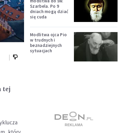
modlitwa do św.
Szarbela. Po 9
dniach mogą dziać
się cuda
Modlitwa ojca Pio
w trudnych i
beznadziejnych
sytuacjach
 tej
yklucza
em, który