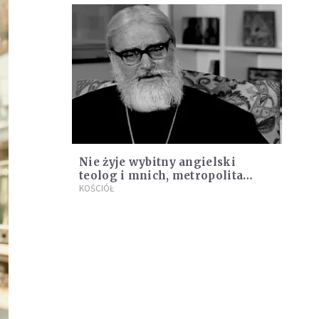
Nie żyje wybitny angielski
teolog i mnich, metropolita
Kalikst
KOŚCIÓŁ