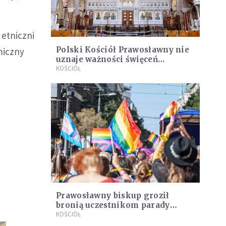
 etniczni
Polski Kościół Prawosławny nie
miczny
uznaje ważności święceń
zwierzchnika Prawosławnego
KOŚCIÓŁ
Kościoła Ukrainy
Prawosławny biskup groził
bronią uczestnikom parady
LGBT. Sprawę bada prokuratura
KOŚCIÓŁ