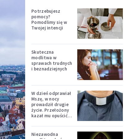
Potrzebujesz
pomocy?
Pomodlimy się w
Twojej intencji
Skuteczna
modlitwa w
sprawach trudnych
i beznadziejnych
W dzień odprawiał
Mszę, w nocy
prowadził drugie
życie. Przełożony
kazał mu opuścić
zakon
Niezawodna