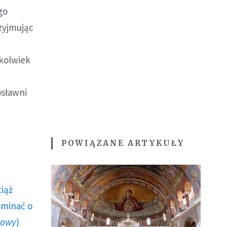
go
zyjmując
e
okolwiek
osławni
POWIĄZANE ARTYKUŁY
ciąż
ominać o
howy
)