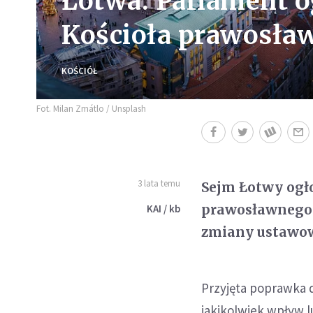
Łotwa. Parlament o
Kościoła prawosł
KOŚCIÓŁ
Fot. Milan Zmátlo / Unsplash
3 lata temu
Sejm Łotwy ogło
prawosławnego 
KAI / kb
zmiany ustawowe
Przyjęta poprawka 
jakikolwiek wpływ 