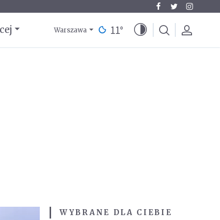
11
°
cej
Warszawa
WYBRANE DLA CIEBIE