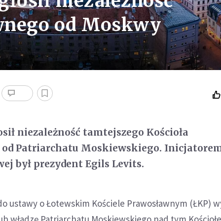
głosił niezależność
awnego od Moskwy
sił niezależność tamtejszego Kościoła
od Patriarchatu Moskiewskiego. Inicjatorem
j był prezydent Egils Levits.
do ustawy o Łotewskim Kościele Prawosławnym (ŁKP) w
lub władzę Patriarchatu Moskiewskiego nad tym Kościoł