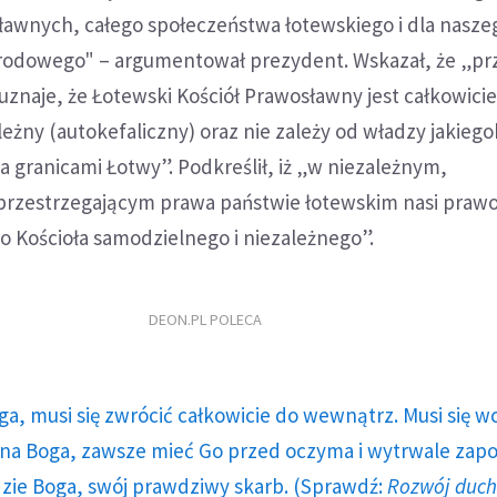
ławnych, całego społeczeństwa łotewskiego i dla nasze
odowego" – argumentował prezydent. Wskazał, że „pr
znaje, że Łotewski Kościół Prawosławny jest całkowici
leżny (autokefaliczny) oraz nie zależy od władzy jakieg
a granicami Łotwy”. Podkreślił, iż „w niezależnym,
rzestrzegającym prawa państwie łotewskim nasi praw
o Kościoła samodzielnego i niezależnego”.
DEON.PL POLECA
ga, musi się zwrócić całkowicie do wewnątrz. Musi się w
a Boga, zawsze mieć Go przed oczyma i wytrwale zap
dzie Boga, swój prawdziwy skarb. (Sprawdź:
Rozwój duc