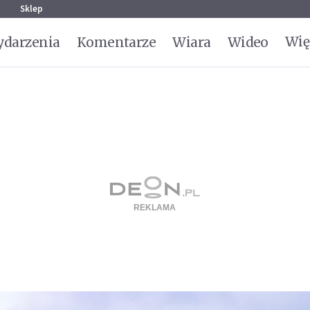
g
Sklep
Wię
darzenia
Komentarze
Wiara
Wideo