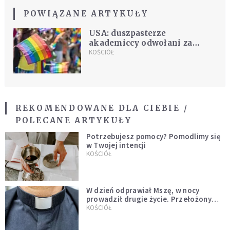
POWIĄZANE ARTYKUŁY
USA: duszpasterze
akademiccy odwołani za
popieranie LGBTQ
KOŚCIÓŁ
REKOMENDOWANE DLA CIEBIE /
POLECANE ARTYKUŁY
Potrzebujesz pomocy? Pomodlimy się
w Twojej intencji
KOŚCIÓŁ
W dzień odprawiał Mszę, w nocy
prowadził drugie życie. Przełożony
kazał mu opuścić zakon
KOŚCIÓŁ