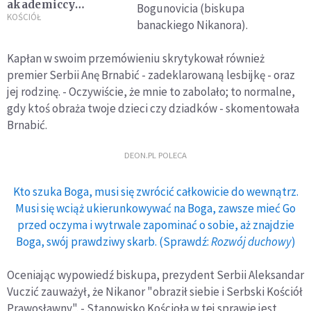
akademiccy
Bogunovicia (biskupa
odwołani za
KOŚCIÓŁ
banackiego Nikanora).
popieranie LGBTQ
Kapłan w swoim przemówieniu skrytykował również
premier Serbii Anę Brnabić - zadeklarowaną lesbijkę - oraz
jej rodzinę. - Oczywiście, że mnie to zabolało; to normalne,
gdy ktoś obraża twoje dzieci czy dziadków - skomentowała
Brnabić.
DEON.PL POLECA
Kto szuka Boga, musi się zwrócić całkowicie do wewnątrz.
Musi się wciąż ukierunkowywać na Boga, zawsze mieć Go
przed oczyma i wytrwale zapominać o sobie, aż znajdzie
Boga, swój prawdziwy skarb. (Sprawdź:
Rozwój duchowy
)
Oceniając wypowiedź biskupa, prezydent Serbii Aleksandar
Vuczić zauważył, że Nikanor "obraził siebie i Serbski Kościół
Prawosławny". - Stanowisko Kościoła w tej sprawie jest