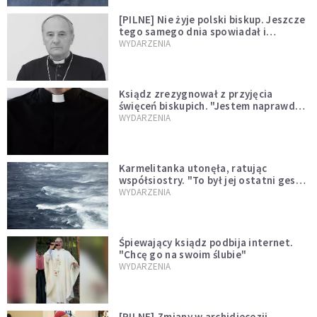
[PILNE] Nie żyje polski biskup. Jeszcze
tego samego dnia spowiadał i
sprawował Mszę świętą
WYDARZENIA
Ksiądz zrezygnował z przyjęcia
święceń biskupich. "Jestem naprawdę
niegodny"
WYDARZENIA
Karmelitanka utonęła, ratując
współsiostry. "To był jej ostatni gest
miłości"
WYDARZENIA
Śpiewający ksiądz podbija internet.
"Chcę go na swoim ślubie"
WYDARZENIA
[PILNE] Zmiany w archidiecezji