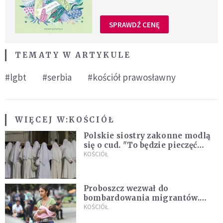
SPRAWDŹ CENĘ
TEMATY W ARTYKULE
#lgbt
#serbia
#kościół prawosławny
WIĘCEJ W:
KOŚCIÓŁ
Polskie siostry zakonne modlą
się o cud. "To będzie pieczęć
Pana Boga dla naszej wiary"
KOŚCIÓŁ
Proboszcz wezwał do
bombardowania migrantów.
"Masowy ogień przeciwko
KOŚCIÓŁ
najeźdźcom!"