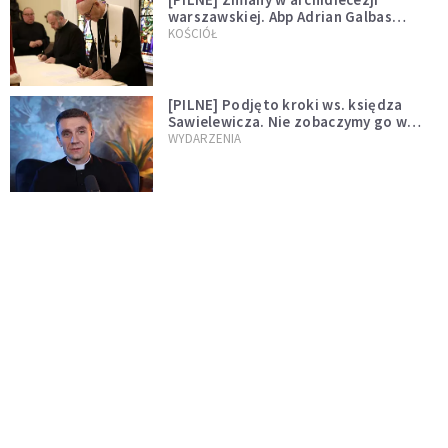
warszawskiej. Abp Adrian Galbas
wręczył dekrety nowym proboszczom
KOŚCIÓŁ
[PILNE] Podjęto kroki ws. księdza
Sawielewicza. Nie zobaczymy go w
mediach
WYDARZENIA