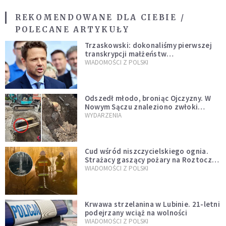
REKOMENDOWANE DLA CIEBIE /
POLECANE ARTYKUŁY
Trzaskowski: dokonaliśmy pierwszej
transkrypcji małżeństw
jednopłciowych. “Tak jak
WIADOMOŚCI Z POLSKI
zapowiadałem, bez zwłoki,
natychmiast”
Odszedł młodo, broniąc Ojczyzny. W
Nowym Sączu znaleziono zwłoki
mężczyzny z czasów potopu
WYDARZENIA
szwedzkiego
Cud wśród niszczycielskiego ognia.
Strażacy gaszący pożary na Roztoczu
opublikowali niezwykłe zdjęcie
WIADOMOŚCI Z POLSKI
Krwawa strzelanina w Lubinie. 21-letni
podejrzany wciąż na wolności
WIADOMOŚCI Z POLSKI