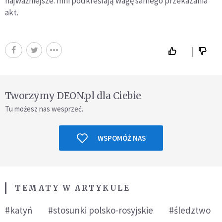
najważniejsze. Inni podkreślają wagę samego przekazania
akt.
Tworzymy DEON.pl dla Ciebie
Tu możesz nas wesprzeć.
WSPOMÓŻ NAS
TEMATY W ARTYKULE
#katyń
#stosunki polsko-rosyjskie
#śledztwo