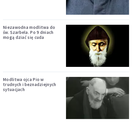
Niezawodna modlitwa do
św. Szarbela. Po 9 dniach
mogą dziać się cuda
Modlitwa ojca Pio w
trudnych i beznadziejnych
sytuacjach