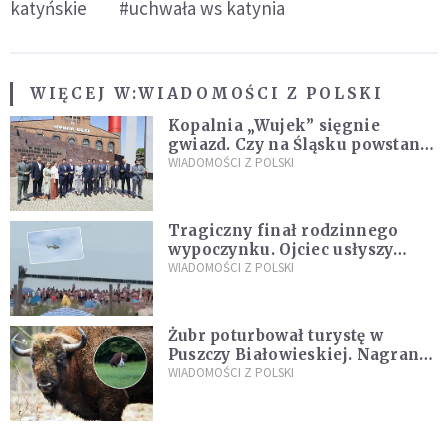
katyńskie
#uchwała ws katynia
WIĘCEJ W:
WIADOMOŚCI Z POLSKI
Kopalnia „Wujek” sięgnie
gwiazd. Czy na Śląsku powstanie
„Dolina Krzemowa”?
WIADOMOŚCI Z POLSKI
Tragiczny finał rodzinnego
wypoczynku. Ojciec usłyszy
zarzuty
WIADOMOŚCI Z POLSKI
Żubr poturbował turystę w
Puszczy Białowieskiej. Nagranie
daje do myślenia
WIADOMOŚCI Z POLSKI