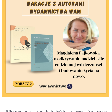
- W Rosji w sprawie zbrodni katyńskiej zapewne ścierają się