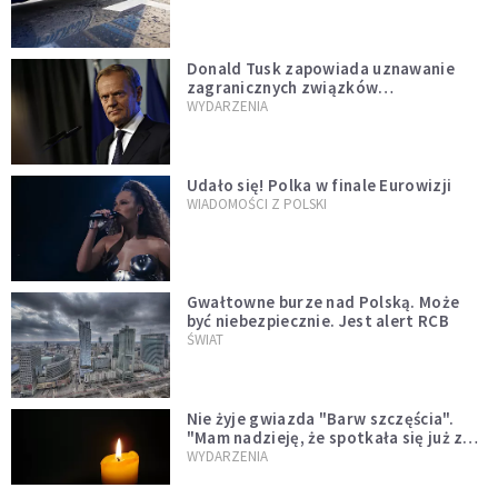
Donald Tusk zapowiada uznawanie
zagranicznych związków
jednopłciowych. "Państwo oblało ten
WYDARZENIA
test"
Udało się! Polka w finale Eurowizji
WIADOMOŚCI Z POLSKI
Gwałtowne burze nad Polską. Może
być niebezpiecznie. Jest alert RCB
ŚWIAT
Nie żyje gwiazda "Barw szczęścia".
"Mam nadzieję, że spotkała się już z
Bogiem, którego tak bardzo kochała"
WYDARZENIA