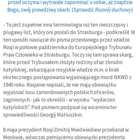
przed oczyma i wytrwale zapominać o sobie, aż znajdzie
Boga, swój prawdziwy skarb. (Sprawdź:
Rozwój duchowy
)
- To jest zupełnie inna terminologia niż ten nieszczęsny i
plugawy list, który oni posłali do Strasburga - podkreślił. W
ten sposób nawiązał do pisma przesłanego przez władze
Rosji w połowie października do Europejskiego Trybunału
Praw Człowieka w Strasburgu. Toczy się tam sprawa skarg,
które przed Trybunałem złożyły rodziny ofiar zbrodni
katyńskiej, oskarżające rosyjskie władze m.in. o brak
skutecznego postępowania wyjaśniającego mord NKWD z
1940 roku. Rosjanie napisali, że nie mają obowiązku
wyjaśniać losu zamordowanych polskich oficerów,
zaginionych - jak to określili - w wyniku "wydarzeń
katyńskich". Pod pismem podpisał się wiceminister
sprawiedliwości Georgij Matiuszkin.
8 maja prezydent Rosji Dmitrij Miedwiediew przekazał w
Moskwie, wówczas pełniącemu obowiązki prezydenta