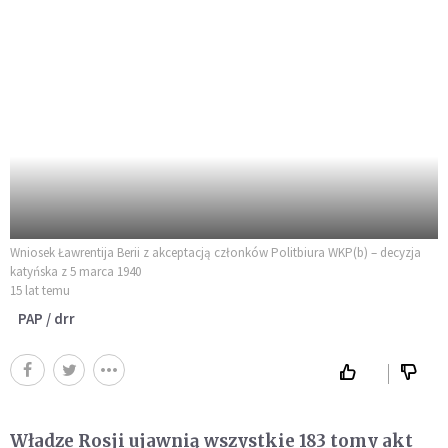
Wniosek Ławrentija Berii z akceptacją członków Politbiura WKP(b) – decyzja
katyńska z 5 marca 1940
15 lat temu
PAP / drr
Władze Rosji ujawnią wszystkie 183 tomy akt