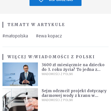
TEMATY W ARTYKULE
#małopolska
#ewa kopacz
WIĘCEJ W:
WIADOMOŚCI Z POLSKI
3600 zł miesięcznie na dziecko
do 3. roku życia? To jedna z
propozycji programu "Rozwój
WIADOMOŚCI Z POLSKI
Plus"
Sejm odrzucił projekt dotyczący
darmowej wody z kranu w
restauracjach
WIADOMOŚCI Z POLSKI