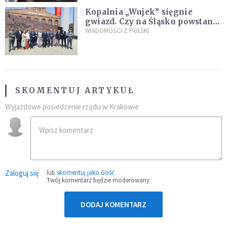
Kopalnia „Wujek” sięgnie
gwiazd. Czy na Śląsku powstanie
„Dolina Krzemowa”?
WIADOMOŚCI Z POLSKI
SKOMENTUJ ARTYKUŁ
Wyjazdowe posiedzenie rządu w Krakowie
Zaloguj się
lub
skomentuj jako Gość
Twój komentarz będzie moderowany
DODAJ KOMENTARZ