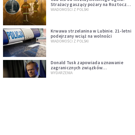
Strażacy gaszący pożary na Roztoczu
opublikowali niezwykłe zdjęcie
WIADOMOŚCI Z POLSKI
Krwawa strzelanina w Lubinie. 21-letni
podejrzany wciąż na wolności
WIADOMOŚCI Z POLSKI
Donald Tusk zapowiada uznawanie
zagranicznych związków
jednopłciowych. "Państwo oblało ten
WYDARZENIA
test"
Udało się! Polka w finale Eurowizji
WIADOMOŚCI Z POLSKI
Gwałtowne burze nad Polską. Może
być niebezpiecznie. Jest alert RCB