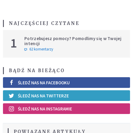
NAJCZĘŚCIEJ CZYTANE
1
Potrzebujesz pomocy? Pomodlimy się w Twojej
intencji
62 komentarzy
BĄDŹ NA BIEŻĄCO
ŚLEDŹ NAS NA FACEBOOKU
ŚLEDŹ NAS NA TWITTERZE
ŚLEDŹ NAS NA INSTAGRAMIE
POWIĄZANE ARTYKUŁY