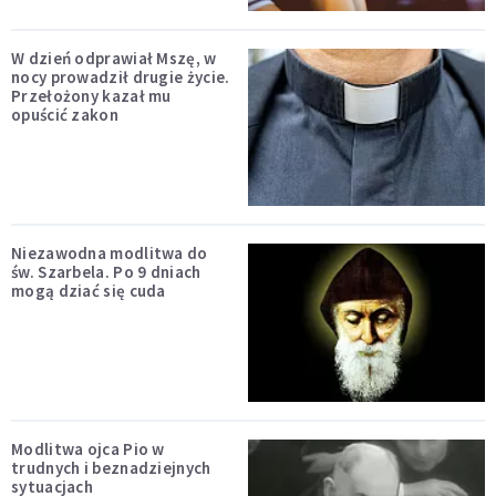
W dzień odprawiał Mszę, w
nocy prowadził drugie życie.
Przełożony kazał mu
opuścić zakon
Niezawodna modlitwa do
św. Szarbela. Po 9 dniach
mogą dziać się cuda
Modlitwa ojca Pio w
trudnych i beznadziejnych
sytuacjach