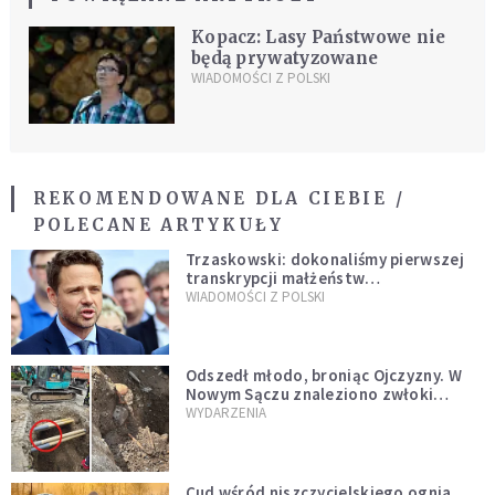
Kopacz: Lasy Państwowe nie
będą prywatyzowane
WIADOMOŚCI Z POLSKI
REKOMENDOWANE DLA CIEBIE /
POLECANE ARTYKUŁY
Trzaskowski: dokonaliśmy pierwszej
transkrypcji małżeństw
jednopłciowych. “Tak jak
WIADOMOŚCI Z POLSKI
zapowiadałem, bez zwłoki,
natychmiast”
Odszedł młodo, broniąc Ojczyzny. W
Nowym Sączu znaleziono zwłoki
mężczyzny z czasów potopu
WYDARZENIA
szwedzkiego
Cud wśród niszczycielskiego ognia.