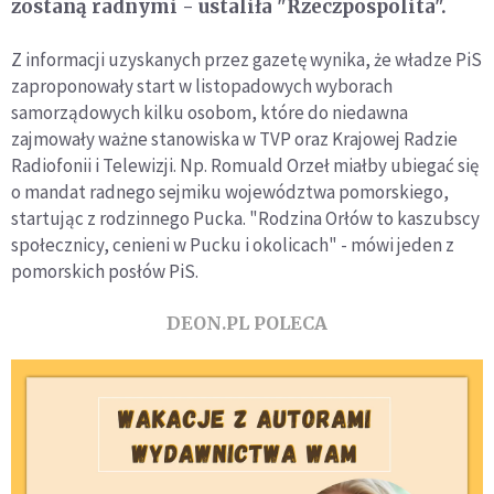
zostaną radnymi - ustaliła "Rzeczpospolita".
Z informacji uzyskanych przez gazetę wynika, że władze PiS
zaproponowały start w listopadowych wyborach
samorządowych kilku osobom, które do niedawna
zajmowały ważne stanowiska w TVP oraz Krajowej Radzie
Radiofonii i Telewizji. Np. Romuald Orzeł miałby ubiegać się
o mandat radnego sejmiku województwa pomorskiego,
startując z rodzinnego Pucka. "Rodzina Orłów to kaszubscy
społecznicy, cenieni w Pucku i okolicach" - mówi jeden z
pomorskich posłów PiS.
DEON.PL POLECA