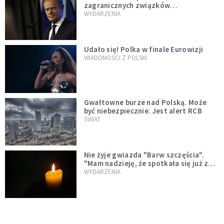
zagranicznych związków
jednopłciowych. "Państwo oblało ten
WYDARZENIA
test"
Udało się! Polka w finale Eurowizji
WIADOMOŚCI Z POLSKI
Gwałtowne burze nad Polską. Może
być niebezpiecznie. Jest alert RCB
ŚWIAT
Nie żyje gwiazda "Barw szczęścia".
"Mam nadzieję, że spotkała się już z
Bogiem, którego tak bardzo kochała"
WYDARZENIA