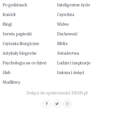
Po godzinach
Inteligentne życie
Kościół
Czytelnia
Blogi
Wideo
Serwis papieski
Duchowość
Czytania liturgiczne
Biblia
Artykuły blogerów
Świadectwa
Psychologia na co dzień
Ludzie i inspiracje
Ślub
Imiona i święci
Modlitwy
Dołącz do społeczności DEON.pl