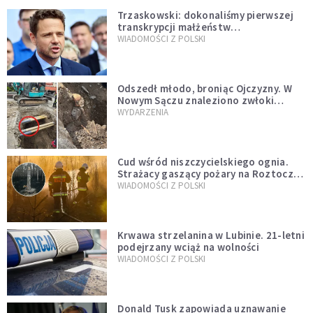
Trzaskowski: dokonaliśmy pierwszej
transkrypcji małżeństw
jednopłciowych. “Tak jak
WIADOMOŚCI Z POLSKI
zapowiadałem, bez zwłoki,
natychmiast”
Odszedł młodo, broniąc Ojczyzny. W
Nowym Sączu znaleziono zwłoki
mężczyzny z czasów potopu
WYDARZENIA
szwedzkiego
Cud wśród niszczycielskiego ognia.
Strażacy gaszący pożary na Roztoczu
opublikowali niezwykłe zdjęcie
WIADOMOŚCI Z POLSKI
Krwawa strzelanina w Lubinie. 21-letni
podejrzany wciąż na wolności
WIADOMOŚCI Z POLSKI
Donald Tusk zapowiada uznawanie