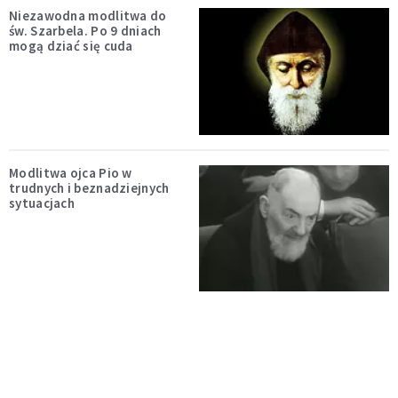
Niezawodna modlitwa do
św. Szarbela. Po 9 dniach
mogą dziać się cuda
Modlitwa ojca Pio w
trudnych i beznadziejnych
sytuacjach