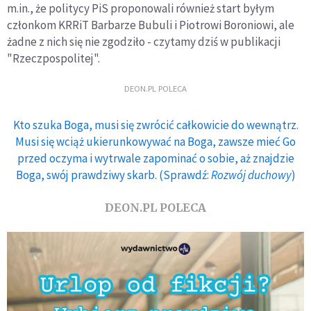
m.in., że politycy PiS proponowali również start byłym
członkom KRRiT Barbarze Bubuli i Piotrowi Boroniowi, ale
żadne z nich się nie zgodziło - czytamy dziś w publikacji
"Rzeczpospolitej".
DEON.PL POLECA
Kto szuka Boga, musi się zwrócić całkowicie do wewnątrz.
Musi się wciąż ukierunkowywać na Boga, zawsze mieć Go
przed oczyma i wytrwale zapominać o sobie, aż znajdzie
Boga, swój prawdziwy skarb. (Sprawdź:
Rozwój duchowy
)
DEON.PL POLECA