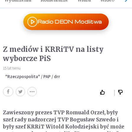
Radio DEON Modlitwa
Z mediów i KRRiTV na listy
wyborcze PiS
15 lat temu
"Rzeczpospolita" / PAP / drr
Zawieszony prezes TVP Romuald Orzeł, były
szef rady nadzorczej TVP Bogusław Szwedo i
były szef KRRiT Witold Kołodziejski być może