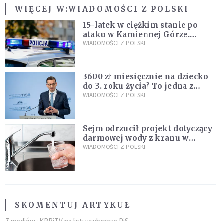
WIĘCEJ W:
WIADOMOŚCI Z POLSKI
15-latek w ciężkim stanie po
ataku w Kamiennej Górze.
Policja zatrzymała dwóch
WIADOMOŚCI Z POLSKI
nastolatków
3600 zł miesięcznie na dziecko
do 3. roku życia? To jedna z
propozycji programu "Rozwój
WIADOMOŚCI Z POLSKI
Plus"
Sejm odrzucił projekt dotyczący
darmowej wody z kranu w
restauracjach
WIADOMOŚCI Z POLSKI
SKOMENTUJ ARTYKUŁ
Z mediów i KRRiTV na listy wyborcze PiS