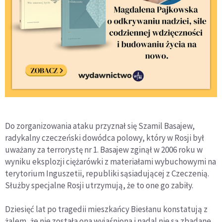
Do zorganizowania ataku przyznał się Szamil Basajew,
radykalny czeczeński dowódca polowy, który w Rosji był
uważany za terrorystę nr 1. Basajew zginął w 2006 roku w
wyniku eksplozji ciężarówki z materiałami wybuchowymi na
terytorium Inguszetii, republiki sąsiadującej z Czeczenią.
Służby specjalne Rosji utrzymują, że to one go zabiły.
Dziesięć lat po tragedii mieszkańcy Biesłanu konstatują z
żalem, że nie została ona wyjaśniona i nadal nie są zbadane