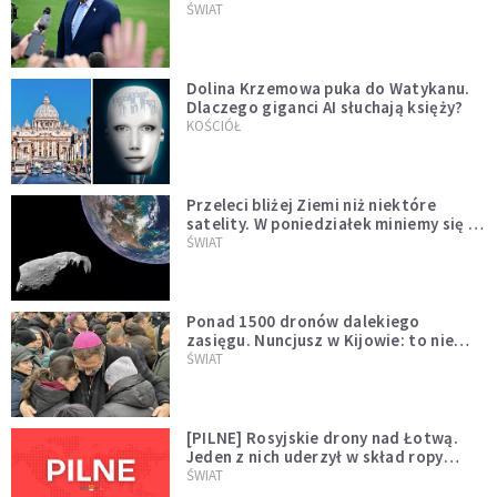
Muska
ŚWIAT
Dolina Krzemowa puka do Watykanu.
Dlaczego giganci AI słuchają księży?
KOŚCIÓŁ
Przeleci bliżej Ziemi niż niektóre
satelity. W poniedziałek miniemy się z
asteroidą, która poprzedzi znacznie
ŚWIAT
większego "gościa"
Ponad 1500 dronów dalekiego
zasięgu. Nuncjusz w Kijowie: to nie
wygląda na wolę zakończenia wojny
ŚWIAT
[PILNE] Rosyjskie drony nad Łotwą.
Jeden z nich uderzył w skład ropy
naftowej
ŚWIAT