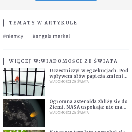
TEMATY W ARTYKULE
#niemcy
#angela merkel
WIĘCEJ W:
WIADOMOŚCI ZE ŚWIATA
Uczestniczył w egzekucjach. Pod
wpływem słów papieża zmienił
zdanie
WIADOMOŚCI ZE ŚWIATA
Ogromna asteroida zbliży się do
Ziemi. NASA uspokaja: nie ma
zagrożenia
WIADOMOŚCI ZE ŚWIATA