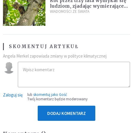
Kot przez trzy lata wymykał się
ludziom, zjadając wymierające
kaczki. W końcu popełnił
WIADOMOŚCI ZE ŚWIATA
fatalny błąd
SKOMENTUJ ARTYKUŁ
Angela Merkel zapowiada zmiany w polityce klimatycznej
Zaloguj się
lub
skomentuj jako Gość
Twój komentarz będzie moderowany
DODAJ KOMENTARZ