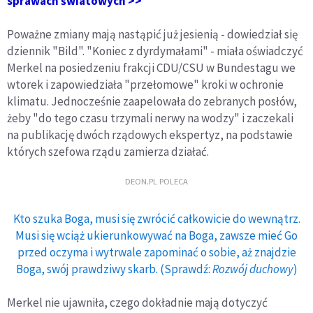
sprawach światowych >>
Poważne zmiany mają nastąpić już jesienią - dowiedział się
dziennik "Bild". "Koniec z dyrdymałami" - miała oświadczyć
Merkel na posiedzeniu frakcji CDU/CSU w Bundestagu we
wtorek i zapowiedziała "przełomowe" kroki w ochronie
klimatu. Jednocześnie zaapelowała do zebranych posłów,
żeby "do tego czasu trzymali nerwy na wodzy" i zaczekali
na publikację dwóch rządowych ekspertyz, na podstawie
których szefowa rządu zamierza działać.
DEON.PL POLECA
Kto szuka Boga, musi się zwrócić całkowicie do wewnątrz.
Musi się wciąż ukierunkowywać na Boga, zawsze mieć Go
przed oczyma i wytrwale zapominać o sobie, aż znajdzie
Boga, swój prawdziwy skarb. (Sprawdź:
Rozwój duchowy
)
Merkel nie ujawniła, czego dokładnie mają dotyczyć