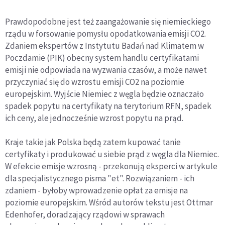
Prawdopodobne jest też zaangażowanie się niemieckiego
rządu w forsowanie pomysłu opodatkowania emisji CO2.
Zdaniem ekspertów z Instytutu Badań nad Klimatem w
Poczdamie (PIK) obecny system handlu certyfikatami
emisji nie odpowiada na wyzwania czasów, a może nawet
przyczyniać się do wzrostu emisji CO2 na poziomie
europejskim. Wyjście Niemiec z węgla będzie oznaczało
spadek popytu na certyfikaty na terytorium RFN, spadek
ich ceny, ale jednocześnie wzrost popytu na prąd.
Kraje takie jak Polska będą zatem kupować tanie
certyfikaty i produkować u siebie prąd z węgla dla Niemiec.
W efekcie emisje wzrosną - przekonują eksperci w artykule
dla specjalistycznego pisma "et". Rozwiązaniem - ich
zdaniem - byłoby wprowadzenie opłat za emisje na
poziomie europejskim. Wśród autorów tekstu jest Ottmar
Edenhofer, doradzający rządowi w sprawach