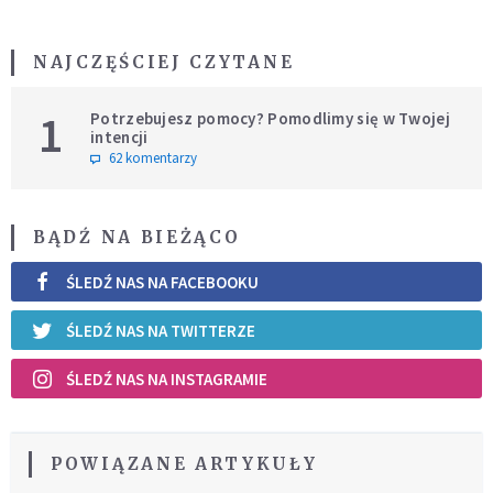
NAJCZĘŚCIEJ CZYTANE
1
Potrzebujesz pomocy? Pomodlimy się w Twojej
intencji
62 komentarzy
BĄDŹ NA BIEŻĄCO
ŚLEDŹ NAS NA FACEBOOKU
ŚLEDŹ NAS NA TWITTERZE
ŚLEDŹ NAS NA INSTAGRAMIE
POWIĄZANE ARTYKUŁY