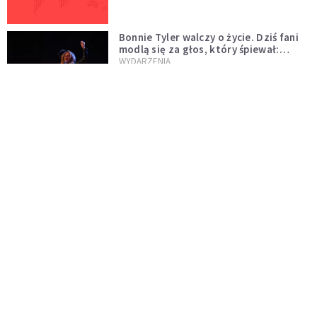
Bonnie Tyler walczy o życie. Dziś fani
modlą się za głos, który śpiewał:
"Lord, help me"
WYDARZENIA