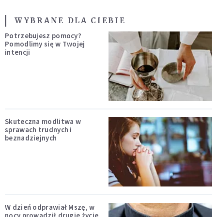
WYBRANE DLA CIEBIE
Potrzebujesz pomocy?
Pomodlimy się w Twojej
intencji
Skuteczna modlitwa w
sprawach trudnych i
beznadziejnych
W dzień odprawiał Mszę, w
nocy prowadził drugie życie.