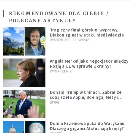
REKOMENDOWANE DLA CIEBIE /
POLECANE ARTYKUŁY
Tragiczny finał górskiej wyprawy.
Diakon zginął w ataku niedźwiedzia
WIADOMOŚCI ZE ŚWIATA
Angela Merkel jako negocjator między
Rosją a UE w sprawie Ukrainy?
WYDARZENIA
Donald Trump w Chinach. Zabrał ze
sobą szefa Apple, Boeinga, Mety i
Muska
ŚWIAT
Dolina Krzemowa puka do Watykanu.
Dlaczego giganci AI słuchają księży?