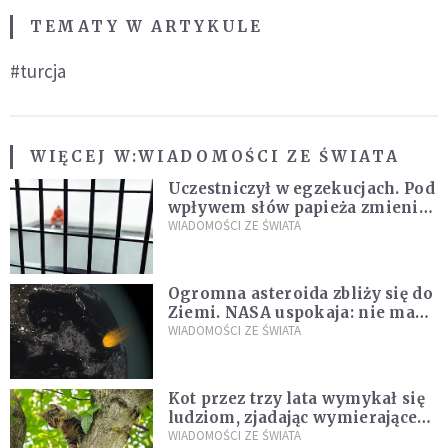
TEMATY W ARTYKULE
#turcja
WIĘCEJ W:
WIADOMOŚCI ZE ŚWIATA
Uczestniczył w egzekucjach. Pod
wpływem słów papieża zmienił
zdanie
WIADOMOŚCI ZE ŚWIATA
Ogromna asteroida zbliży się do
Ziemi. NASA uspokaja: nie ma
zagrożenia
WIADOMOŚCI ZE ŚWIATA
Kot przez trzy lata wymykał się
ludziom, zjadając wymierające
kaczki. W końcu popełnił
WIADOMOŚCI ZE ŚWIATA