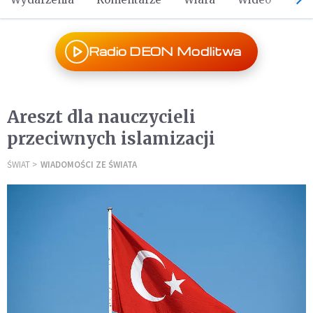
Radio DEON Modlitwa
Areszt dla nauczycieli
przeciwnych islamizacji
ŚWIAT
WIADOMOŚCI ZE ŚWIATA