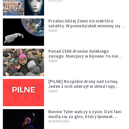
KOŚCIÓŁ
Przeleci bliżej Ziemi niż niektóre
satelity. W poniedziałek miniemy się z
asteroidą, która poprzedzi znacznie
ŚWIAT
większego "gościa"
Ponad 1500 dronów dalekiego
zasięgu. Nuncjusz w Kijowie: to nie
wygląda na wolę zakończenia wojny
ŚWIAT
[PILNE] Rosyjskie drony nad Łotwą.
Jeden z nich uderzył w skład ropy
naftowej
ŚWIAT
Bonnie Tyler walczy o życie. Dziś fani
modlą się za głos, który śpiewał:
"Lord, help me"
WYDARZENIA