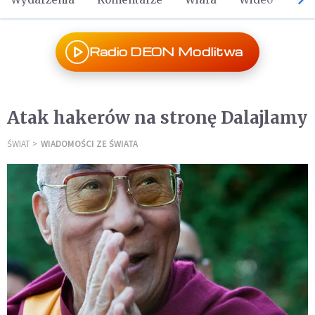
Radio DEON Modlitwa
Atak hakerów na stronę Dalajlamy
ŚWIAT
WIADOMOŚCI ZE ŚWIATA