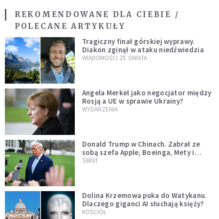
REKOMENDOWANE DLA CIEBIE /
POLECANE ARTYKUŁY
Tragiczny finał górskiej wyprawy.
Diakon zginął w ataku niedźwiedzia
WIADOMOŚCI ZE ŚWIATA
Angela Merkel jako negocjator między
Rosją a UE w sprawie Ukrainy?
WYDARZENIA
Donald Trump w Chinach. Zabrał ze
sobą szefa Apple, Boeinga, Mety i
Muska
ŚWIAT
Dolina Krzemowa puka do Watykanu.
Dlaczego giganci AI słuchają księży?
KOŚCIÓŁ