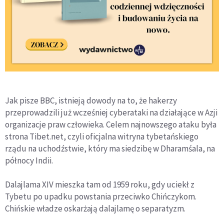
Jak pisze BBC, istnieją dowody na to, że hakerzy
przeprowadzili już wcześniej cyberataki na działające w Azji
organizacje praw człowieka. Celem najnowszego ataku była
strona Tibet.net, czyli oficjalna witryna tybetańskiego
rządu na uchodźstwie, który ma siedzibę w Dharamśala, na
północy Indii.
Dalajlama XIV mieszka tam od 1959 roku, gdy uciekł z
Tybetu po upadku powstania przeciwko Chińczykom.
Chińskie władze oskarżają dalajlamę o separatyzm.