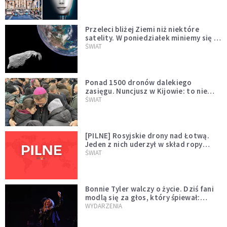
Przeleci bliżej Ziemi niż niektóre
satelity. W poniedziałek miniemy się z
asteroidą, która poprzedzi znacznie
ŚWIAT
większego "gościa"
Ponad 1500 dronów dalekiego
zasięgu. Nuncjusz w Kijowie: to nie
wygląda na wolę zakończenia wojny
ŚWIAT
[PILNE] Rosyjskie drony nad Łotwą.
Jeden z nich uderzył w skład ropy
naftowej
ŚWIAT
Bonnie Tyler walczy o życie. Dziś fani
modlą się za głos, który śpiewał:
"Lord, help me"
WYDARZENIA