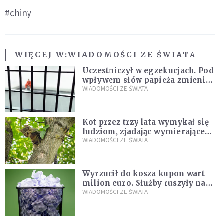
#chiny
WIĘCEJ W:
WIADOMOŚCI ZE ŚWIATA
Uczestniczył w egzekucjach. Pod
wpływem słów papieża zmienił
zdanie
WIADOMOŚCI ZE ŚWIATA
Kot przez trzy lata wymykał się
ludziom, zjadając wymierające
kaczki. W końcu popełnił
WIADOMOŚCI ZE ŚWIATA
fatalny błąd
Wyrzucił do kosza kupon wart
milion euro. Służby ruszyły na
poszukiwania
WIADOMOŚCI ZE ŚWIATA