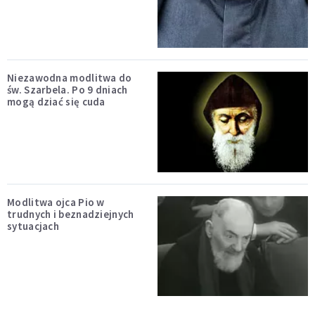
Niezawodna modlitwa do
św. Szarbela. Po 9 dniach
mogą dziać się cuda
Modlitwa ojca Pio w
trudnych i beznadziejnych
sytuacjach