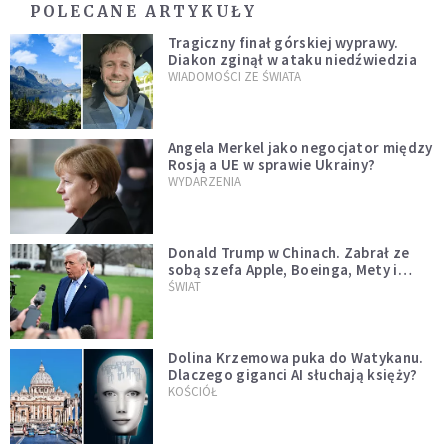
POLECANE ARTYKUŁY
Tragiczny finał górskiej wyprawy.
Diakon zginął w ataku niedźwiedzia
WIADOMOŚCI ZE ŚWIATA
Angela Merkel jako negocjator między
Rosją a UE w sprawie Ukrainy?
WYDARZENIA
Donald Trump w Chinach. Zabrał ze
sobą szefa Apple, Boeinga, Mety i
Muska
ŚWIAT
Dolina Krzemowa puka do Watykanu.
Dlaczego giganci AI słuchają księży?
KOŚCIÓŁ