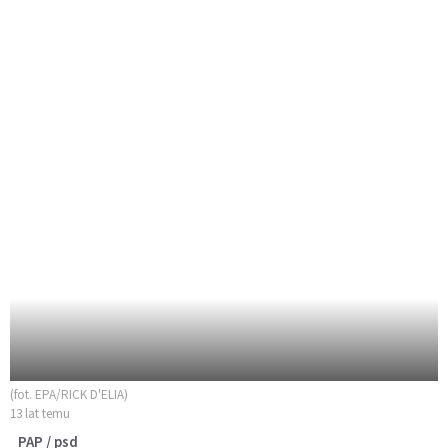
(fot. EPA/RICK D'ELIA)
13 lat temu
PAP / psd