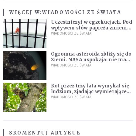
WIĘCEJ W:
WIADOMOŚCI ZE ŚWIATA
Uczestniczył w egzekucjach. Pod
wpływem słów papieża zmienił
zdanie
WIADOMOŚCI ZE ŚWIATA
Ogromna asteroida zbliży się do
Ziemi. NASA uspokaja: nie ma
zagrożenia
WIADOMOŚCI ZE ŚWIATA
Kot przez trzy lata wymykał się
ludziom, zjadając wymierające
kaczki. W końcu popełnił
WIADOMOŚCI ZE ŚWIATA
fatalny błąd
SKOMENTUJ ARTYKUŁ