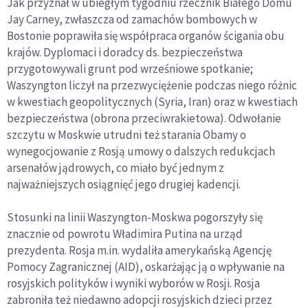
Jak przyznał w ubiegłym tygodniu rzecznik Białego Domu
Jay Carney, zwłaszcza od zamachów bombowych w
Bostonie poprawiła się współpraca organów ścigania obu
krajów. Dyplomaci i doradcy ds. bezpieczeństwa
przygotowywali grunt pod wrześniowe spotkanie;
Waszyngton liczył na przezwyciężenie podczas niego różnic
w kwestiach geopolitycznych (Syria, Iran) oraz w kwestiach
bezpieczeństwa (obrona przeciwrakietowa). Odwołanie
szczytu w Moskwie utrudni też starania Obamy o
wynegocjowanie z Rosją umowy o dalszych redukcjach
arsenałów jądrowych, co miało być jednym z
najważniejszych osiągnięć jego drugiej kadencji.
Stosunki na linii Waszyngton-Moskwa pogorszyły się
znacznie od powrotu Władimira Putina na urząd
prezydenta. Rosja m.in. wydaliła amerykańską Agencję
Pomocy Zagranicznej (AID), oskarżając ją o wpływanie na
rosyjskich polityków i wyniki wyborów w Rosji. Rosja
zabroniła też niedawno adopcji rosyjskich dzieci przez