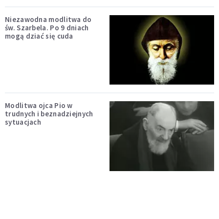
Niezawodna modlitwa do
św. Szarbela. Po 9 dniach
mogą dziać się cuda
Modlitwa ojca Pio w
trudnych i beznadziejnych
sytuacjach