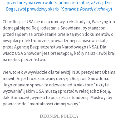
przed oczyma i wytrwale zapominać o sobie, aż znajdzie
Boga, swój prawdziwy skarb. (Sprawdź:
Rozwój duchowy
)
Choć Rosja i USA nie mają umowy o ekstradycji, Waszyngton
domagał się od Rosji odesłania Snowdena, by stanął on
przed sądem za przekazanie prasie tajnych dokumentów o
inwigilacji elektronicznej prowadzonej na masową skalę
przez Agencję Bezpieczeństwa Narodowego (NSA). Dla
władz USA Snowden jest przestępcą, który naraził swój kraj
na niebezpieczeństwo.
We wtorek w wywiadzie dla telewizji NBC prezydent Obama
mówił, że jest rozczarowany decyzją Rosji ws. Snowdena.
Jego zdaniem sprawa ta odzwierciedla niektóre "ukryte
wyzwania", jakim USA muszą sprostać w relacjach z Rosją.
Jak tłumaczył, wynika to po części z tendencji Moskwy, by
powracać do "mentalności zimnej wojny".
DEON.PL POLECA