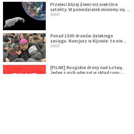
Przeleci bliżej Ziemi niż niektóre
satelity. W poniedziałek miniemy się z
asteroidą, która poprzedzi znacznie
ŚWIAT
większego "gościa"
Ponad 1500 dronów dalekiego
zasięgu. Nuncjusz w Kijowie: to nie
wygląda na wolę zakończenia wojny
ŚWIAT
[PILNE] Rosyjskie drony nad Łotwą.
Jeden z nich uderzył w skład ropy
naftowej
ŚWIAT
Bonnie Tyler walczy o życie. Dziś fani
modlą się za głos, który śpiewał:
"Lord, help me"
WYDARZENIA