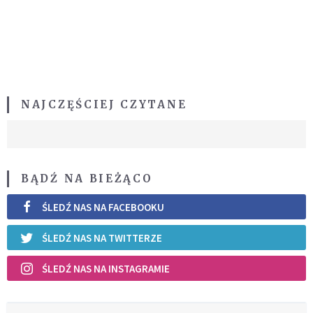
NAJCZĘŚCIEJ CZYTANE
BĄDŹ NA BIEŻĄCO
ŚLEDŹ NAS NA FACEBOOKU
ŚLEDŹ NAS NA TWITTERZE
ŚLEDŹ NAS NA INSTAGRAMIE