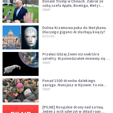
Donald Trump w Chinach. Zabrał ze
sobą szefa Apple, Boeinga, Mety i
Muska
ŚWIAT
Dolina Krzemowa puka do Watykanu.
Dlaczego giganci AI słuchają księży?
KOŚCIÓŁ
Przeleci bliżej Ziemi niż niektóre
satelity. W poniedziałek miniemy się z
asteroidą, która poprzedzi znacznie
ŚWIAT
większego "gościa"
Ponad 1500 dronów dalekiego
zasięgu. Nuncjusz w Kijowie: to nie
wygląda na wolę zakończenia wojny
ŚWIAT
[PILNE] Rosyjskie drony nad Łotwą.
Jeden z nich uderzył w skład ropy