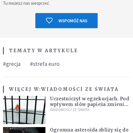
Tu możesz nas wesprzeć.
WSPOMÓŻ NAS
TEMATY W ARTYKULE
#grecja
#strefa euro
WIĘCEJ W:
WIADOMOŚCI ZE ŚWIATA
Uczestniczył w egzekucjach. Pod
wpływem słów papieża zmienił
zdanie
WIADOMOŚCI ZE ŚWIATA
Ogromna asteroida zbliży się do