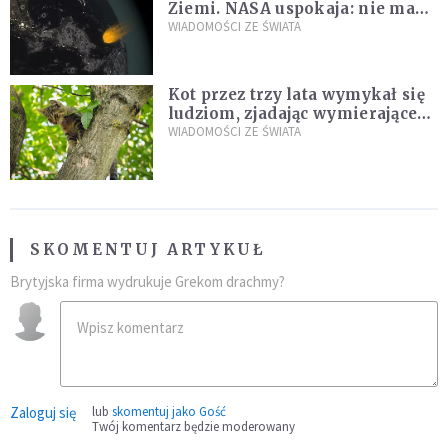
Ziemi. NASA uspokaja: nie ma
zagrożenia
WIADOMOŚCI ZE ŚWIATA
Kot przez trzy lata wymykał się
ludziom, zjadając wymierające
kaczki. W końcu popełnił
WIADOMOŚCI ZE ŚWIATA
fatalny błąd
SKOMENTUJ ARTYKUŁ
Brytyjska firma wydrukuje Grekom drachmy?
Zaloguj się
lub
skomentuj jako Gość
Twój komentarz będzie moderowany