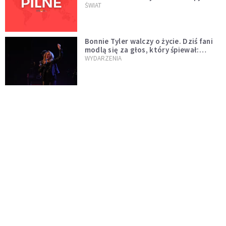
naftowej
ŚWIAT
Bonnie Tyler walczy o życie. Dziś fani
modlą się za głos, który śpiewał:
"Lord, help me"
WYDARZENIA