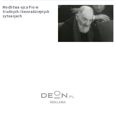
Modlitwa ojca Pio w
trudnych i beznadziejnych
sytuacjach