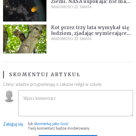
Ziemi. NASA uspokaja: nie ma
zagrożenia
WIADOMOŚCI ZE ŚWIATA
Kot przez trzy lata wymykał się
ludziom, zjadając wymierające
kaczki. W końcu popełnił
WIADOMOŚCI ZE ŚWIATA
fatalny błąd
SKOMENTUJ ARTYKUŁ
Chiny: władze przypominają o zakazie religii w szkole
Zaloguj się
lub
skomentuj jako Gość
Twój komentarz będzie moderowany