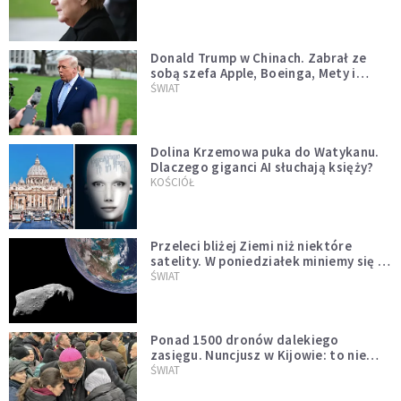
Donald Trump w Chinach. Zabrał ze
sobą szefa Apple, Boeinga, Mety i
Muska
ŚWIAT
Dolina Krzemowa puka do Watykanu.
Dlaczego giganci AI słuchają księży?
KOŚCIÓŁ
Przeleci bliżej Ziemi niż niektóre
satelity. W poniedziałek miniemy się z
asteroidą, która poprzedzi znacznie
ŚWIAT
większego "gościa"
Ponad 1500 dronów dalekiego
zasięgu. Nuncjusz w Kijowie: to nie
wygląda na wolę zakończenia wojny
ŚWIAT