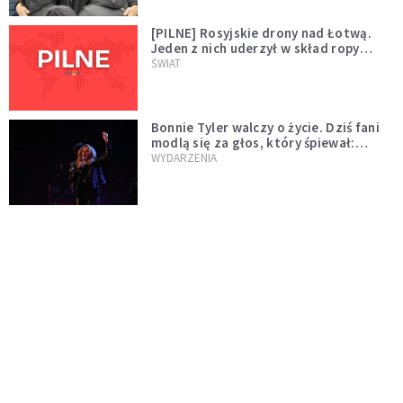
[PILNE] Rosyjskie drony nad Łotwą.
Jeden z nich uderzył w skład ropy
naftowej
ŚWIAT
Bonnie Tyler walczy o życie. Dziś fani
modlą się za głos, który śpiewał:
"Lord, help me"
WYDARZENIA