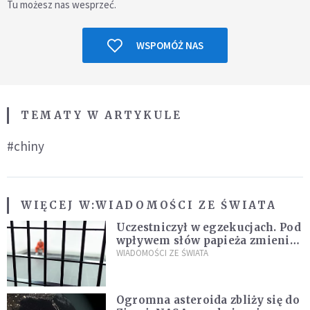
Tu możesz nas wesprzeć.
WSPOMÓŻ NAS
TEMATY W ARTYKULE
#chiny
WIĘCEJ W:
WIADOMOŚCI ZE ŚWIATA
Uczestniczył w egzekucjach. Pod
wpływem słów papieża zmienił
zdanie
WIADOMOŚCI ZE ŚWIATA
Ogromna asteroida zbliży się do