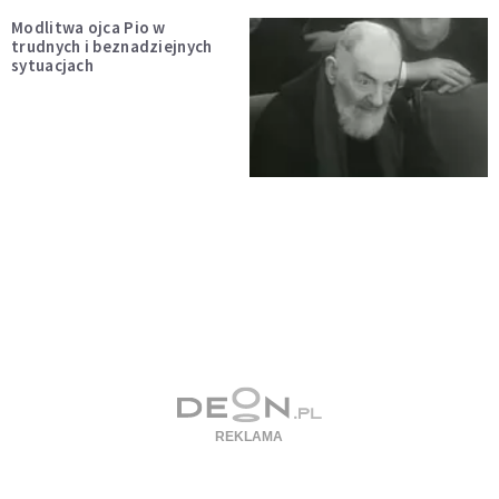
Modlitwa ojca Pio w
trudnych i beznadziejnych
sytuacjach