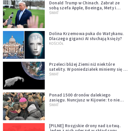
Donald Trump w Chinach. Zabrał ze
sobą szefa Apple, Boeinga, Mety i
Muska
ŚWIAT
Dolina Krzemowa puka do Watykanu.
Dlaczego giganci AI słuchają księży?
KOŚCIÓŁ
Przeleci bliżej Ziemi niż niektóre
satelity. W poniedziałek miniemy się z
asteroidą, która poprzedzi znacznie
ŚWIAT
większego "gościa"
Ponad 1500 dronów dalekiego
zasięgu. Nuncjusz w Kijowie: to nie
wygląda na wolę zakończenia wojny
ŚWIAT
[PILNE] Rosyjskie drony nad Łotwą.
Jeden z nich uderzył w skład ropy