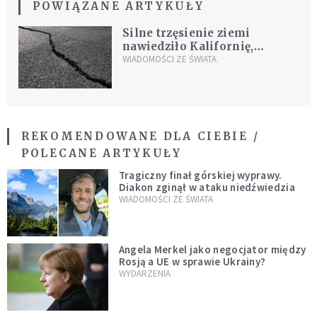
POWIĄZANE ARTYKUŁY
Silne trzęsienie ziemi
nawiedziło Kalifornię,
wstrząsy odczuwalne w Los
WIADOMOŚCI ZE ŚWIATA
Angeles
REKOMENDOWANE DLA CIEBIE /
POLECANE ARTYKUŁY
Tragiczny finał górskiej wyprawy.
Diakon zginął w ataku niedźwiedzia
WIADOMOŚCI ZE ŚWIATA
Angela Merkel jako negocjator między
Rosją a UE w sprawie Ukrainy?
WYDARZENIA