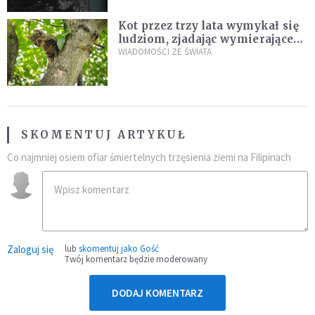
Kot przez trzy lata wymykał się
ludziom, zjadając wymierające
kaczki. W końcu popełnił
WIADOMOŚCI ZE ŚWIATA
fatalny błąd
SKOMENTUJ ARTYKUŁ
Co najmniej osiem ofiar śmiertelnych trzęsienia ziemi na Filipinach
Zaloguj się
lub
skomentuj jako Gość
Twój komentarz będzie moderowany
DODAJ KOMENTARZ