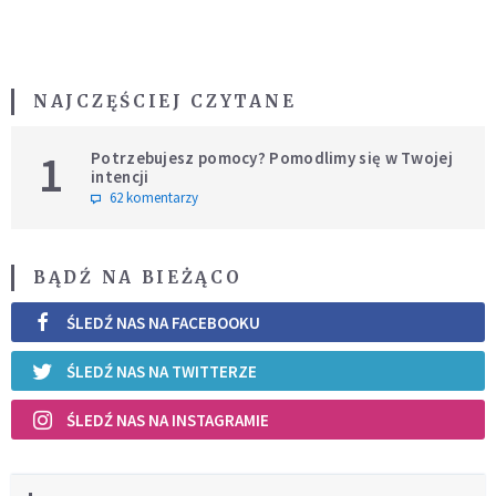
NAJCZĘŚCIEJ CZYTANE
1
Potrzebujesz pomocy? Pomodlimy się w Twojej
intencji
62 komentarzy
BĄDŹ NA BIEŻĄCO
ŚLEDŹ NAS NA FACEBOOKU
ŚLEDŹ NAS NA TWITTERZE
ŚLEDŹ NAS NA INSTAGRAMIE