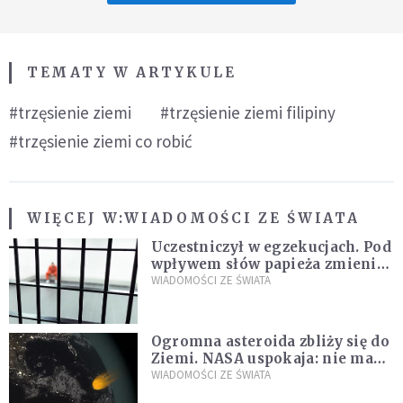
TEMATY W ARTYKULE
#trzęsienie ziemi
#trzęsienie ziemi filipiny
#trzęsienie ziemi co robić
WIĘCEJ W:
WIADOMOŚCI ZE ŚWIATA
Uczestniczył w egzekucjach. Pod
wpływem słów papieża zmienił
zdanie
WIADOMOŚCI ZE ŚWIATA
Ogromna asteroida zbliży się do
Ziemi. NASA uspokaja: nie ma
zagrożenia
WIADOMOŚCI ZE ŚWIATA