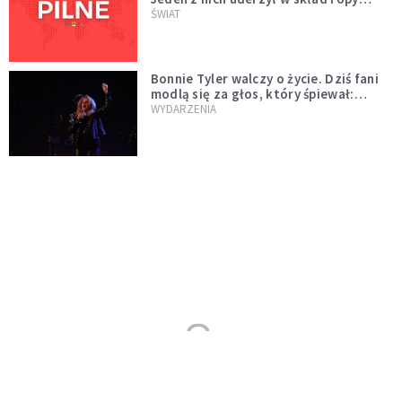
naftowej
ŚWIAT
Bonnie Tyler walczy o życie. Dziś fani
modlą się za głos, który śpiewał:
"Lord, help me"
WYDARZENIA