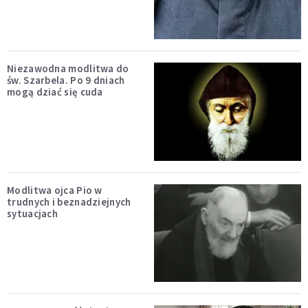
Niezawodna modlitwa do
św. Szarbela. Po 9 dniach
mogą dziać się cuda
Modlitwa ojca Pio w
trudnych i beznadziejnych
sytuacjach