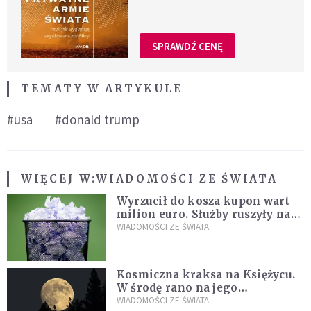
SPRAWDŹ CENĘ
TEMATY W ARTYKULE
#usa
#donald trump
WIĘCEJ W:
WIADOMOŚCI ZE ŚWIATA
Wyrzucił do kosza kupon wart
milion euro. Służby ruszyły na
poszukiwania
WIADOMOŚCI ZE ŚWIATA
Kosmiczna kraksa na Księżycu.
W środę rano na jego
powierzchni dojdzie do
WIADOMOŚCI ZE ŚWIATA