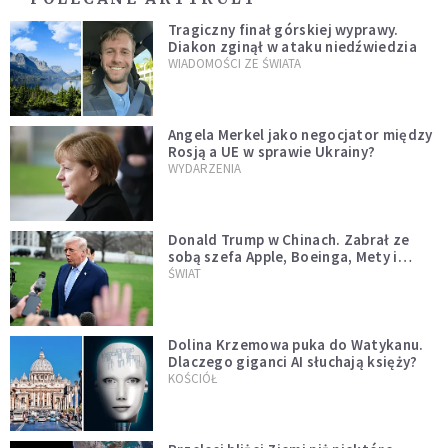
Tragiczny finał górskiej wyprawy.
Diakon zginął w ataku niedźwiedzia
WIADOMOŚCI ZE ŚWIATA
Angela Merkel jako negocjator między
Rosją a UE w sprawie Ukrainy?
WYDARZENIA
Donald Trump w Chinach. Zabrał ze
sobą szefa Apple, Boeinga, Mety i
Muska
ŚWIAT
Dolina Krzemowa puka do Watykanu.
Dlaczego giganci AI słuchają księży?
KOŚCIÓŁ