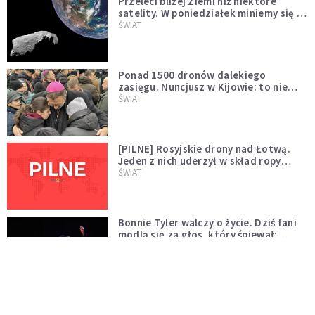
Przeleci bliżej Ziemi niż niektóre
satelity. W poniedziałek miniemy się z
asteroidą, która poprzedzi znacznie
ŚWIAT
większego "gościa"
Ponad 1500 dronów dalekiego
zasięgu. Nuncjusz w Kijowie: to nie
wygląda na wolę zakończenia wojny
ŚWIAT
[PILNE] Rosyjskie drony nad Łotwą.
Jeden z nich uderzył w skład ropy
naftowej
ŚWIAT
Bonnie Tyler walczy o życie. Dziś fani
modlą się za głos, który śpiewał:
"Lord, help me"
WYDARZENIA