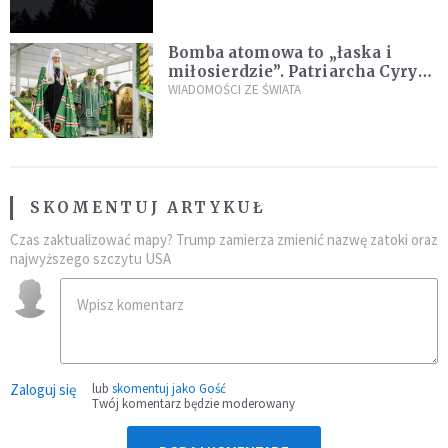
niezwykłego zdarzenia
Bomba atomowa to „łaska i
miłosierdzie”. Patriarcha Cyryl
wychwala Putina
WIADOMOŚCI ZE ŚWIATA
SKOMENTUJ ARTYKUŁ
Czas zaktualizować mapy? Trump zamierza zmienić nazwę zatoki oraz
najwyższego szczytu USA
Zaloguj się
lub
skomentuj jako Gość
Twój komentarz będzie moderowany