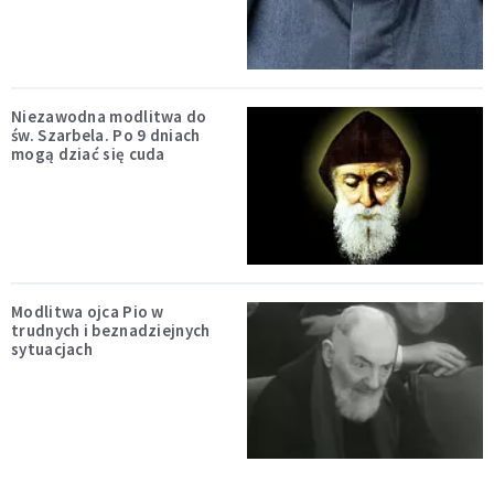
Niezawodna modlitwa do
św. Szarbela. Po 9 dniach
mogą dziać się cuda
Modlitwa ojca Pio w
trudnych i beznadziejnych
sytuacjach