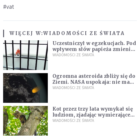
#vat
WIĘCEJ W:
WIADOMOŚCI ZE ŚWIATA
Uczestniczył w egzekucjach. Pod
wpływem słów papieża zmienił
zdanie
WIADOMOŚCI ZE ŚWIATA
Ogromna asteroida zbliży się do
Ziemi. NASA uspokaja: nie ma
zagrożenia
WIADOMOŚCI ZE ŚWIATA
Kot przez trzy lata wymykał się
ludziom, zjadając wymierające
kaczki. W końcu popełnił
WIADOMOŚCI ZE ŚWIATA
fatalny błąd