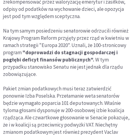
zrekompensować przez waloryzację emerytur i zasiłków,
odpisy od podatków na wychowanie dzieci, ale opozycja
jest pod tym względem sceptyczna.
Na tym samym posiedzeniu senatorowie odrzucili również
Krajowy Program Reform przyjęty przez rząd w kwietniu w
ramach strategii "Europa 2020". Uznali, że 100-stronicowy
program
"doprowadzi do stagnacji gospodarczej i
pogłębi deficyt finansów publicznych".
W tym
przypadku stanowisko Senatu nie jest jednak dla rządu
zobowiązujące.
Pakiet zmian podatkowych musi teraz zatwierdzić
ponownie Izba Poselska. Przełamanie weta senatorów
będzie wymagało poparcia 101 deputowanych. Właśnie
tyloma głosami dysponuje w 200-osobowej izbie koalicja
rządząca. Ale czwartkowe głosowanie w Senacie pokazuje,
że i w koalicji są przeciwnicy podwyżki VAT. Niechętny
zmianom podatkowym jest również prezydent Vaclav