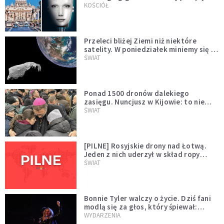
KOŚCIÓŁ
Przeleci bliżej Ziemi niż niektóre
satelity. W poniedziałek miniemy się z
asteroidą, która poprzedzi znacznie
ŚWIAT
większego "gościa"
Ponad 1500 dronów dalekiego
zasięgu. Nuncjusz w Kijowie: to nie
wygląda na wolę zakończenia wojny
ŚWIAT
[PILNE] Rosyjskie drony nad Łotwą.
Jeden z nich uderzył w skład ropy
naftowej
ŚWIAT
Bonnie Tyler walczy o życie. Dziś fani
modlą się za głos, który śpiewał:
"Lord, help me"
WYDARZENIA