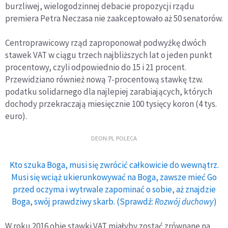
burzliwej, wielogodzinnej debacie propozycji rządu
premiera Petra Neczasa nie zaakceptowało aż 50 senatorów.
Centroprawicowy rząd zaproponował podwyżkę dwóch
stawek VAT w ciągu trzech najbliższych lat o jeden punkt
procentowy, czyli odpowiednio do 15 i 21 procent.
Przewidziano również nową 7-procentową stawkę tzw.
podatku solidarnego dla najlepiej zarabiających, których
dochody przekraczają miesięcznie 100 tysięcy koron (4 tys.
euro).
DEON.PL POLECA
Kto szuka Boga, musi się zwrócić całkowicie do wewnątrz.
Musi się wciąż ukierunkowywać na Boga, zawsze mieć Go
przed oczyma i wytrwale zapominać o sobie, aż znajdzie
Boga, swój prawdziwy skarb. (Sprawdź:
Rozwój duchowy
)
W roku 2016 obie stawki VAT miałyby zostać zrównane na