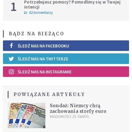
1
Potrzebujesz pomocy? Pomodlimy się w Twojej
intencji
62 komentarzy
BĄDŹ NA BIEŻĄCO
ŚLEDŹ NAS NA FACEBOOKU
ŚLEDŹ NAS NA TWITTERZE
ŚLEDŹ NAS NA INSTAGRAMIE
POWIĄZANE ARTYKUŁY
Sondaż: Niemcy chcą
zachowania strefy euro
WIADOMOŚCI ZE ŚWIATA