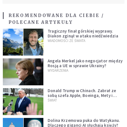
REKOMENDOWANE DLA CIEBIE /
POLECANE ARTYKUŁY
Tragiczny finał górskiej wyprawy.
Diakon zginął w ataku niedźwiedzia
WIADOMOŚCI ZE ŚWIATA
Angela Merkel jako negocjator między
Rosją a UE w sprawie Ukrainy?
WYDARZENIA
Donald Trump w Chinach. Zabrał ze
sobą szefa Apple, Boeinga, Mety i
Muska
ŚWIAT
Dolina Krzemowa puka do Watykanu.
Dlaczego giganci AI słuchają księży?