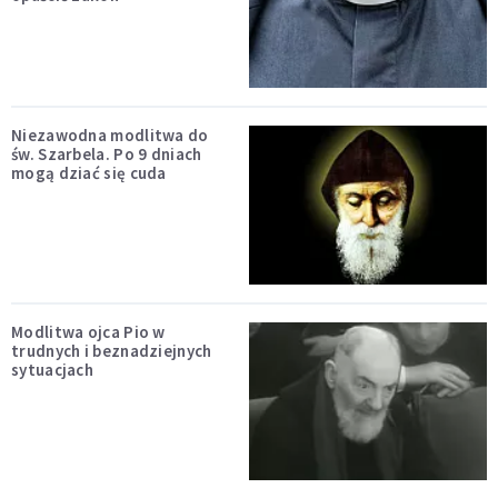
Niezawodna modlitwa do
św. Szarbela. Po 9 dniach
mogą dziać się cuda
Modlitwa ojca Pio w
trudnych i beznadziejnych
sytuacjach