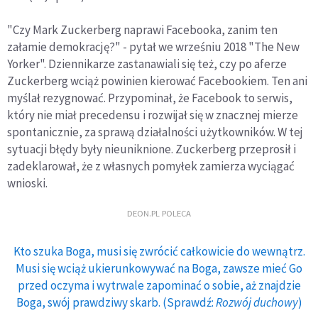
"Czy Mark Zuckerberg naprawi Facebooka, zanim ten
załamie demokrację?" - pytał we wrześniu 2018 "The New
Yorker". Dziennikarze zastanawiali się też, czy po aferze
Zuckerberg wciąż powinien kierować Facebookiem. Ten ani
myślał rezygnować. Przypominał, że Facebook to serwis,
który nie miał precedensu i rozwijał się w znacznej mierze
spontanicznie, za sprawą działalności użytkowników. W tej
sytuacji błędy były nieuniknione. Zuckerberg przeprosił i
zadeklarował, że z własnych pomyłek zamierza wyciągać
wnioski.
DEON.PL POLECA
Kto szuka Boga, musi się zwrócić całkowicie do wewnątrz.
Musi się wciąż ukierunkowywać na Boga, zawsze mieć Go
przed oczyma i wytrwale zapominać o sobie, aż znajdzie
Boga, swój prawdziwy skarb. (Sprawdź:
Rozwój duchowy
)