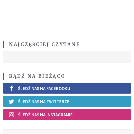
NAJCZĘŚCIEJ CZYTANE
BĄDŹ NA BIEŻĄCO
ŚLEDŹ NAS NA FACEBOOKU
ŚLEDŹ NAS NA TWITTERZE
ŚLEDŹ NAS NA INSTAGRAMIE