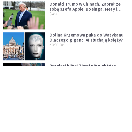
Donald Trump w Chinach. Zabrał ze
sobą szefa Apple, Boeinga, Mety i
Muska
ŚWIAT
Dolina Krzemowa puka do Watykanu.
Dlaczego giganci AI słuchają księży?
KOŚCIÓŁ
Przeleci bliżej Ziemi niż niektóre
satelity. W poniedziałek miniemy się z
asteroidą, która poprzedzi znacznie
ŚWIAT
większego "gościa"
Ponad 1500 dronów dalekiego
zasięgu. Nuncjusz w Kijowie: to nie
wygląda na wolę zakończenia wojny
ŚWIAT
[PILNE] Rosyjskie drony nad Łotwą.