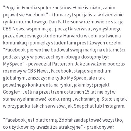
"Pojęcie +media społecznościowe+ nie istniało, zanim
pojawił się Facebook" - tłumaczył specjalista w dziedzinie
rynku internetowego Dan Patterson w rozmowie ze stacją
CBS News, wspominając początki serwisu, wymyślonego
przez ówczesnego studenta Harvardu w celu ułatwienia
komunikacji pomiędzy studentami prestiżowych uczelni.
"Facebook pierwotnie budował swoją markę na elitarności,
podczas gdy w powszechnym obiegu dostępny był
MySpace" - powiedział Patterson. Jak zauważono podczas
rozmowy w CBS News, Facebook, stając się medium
globalnym, zniszczył nie tylko MySpace, ale i tak
poważnego konkurenta na rynku, jakim był projekt
Google+. Jeśli na przestrzeni ostatnich 15 lat nie był w
stanie wyeliminować konkurencji, wchłaniał ją. Stało się tak
w przypadku takich serwisów, jak Snapchat lub Instagram.
"Facebook jest platformą. Zdołał zaadaptować wszystko,
co użytkownicy uważali za atrakcyjne" - przekonywał