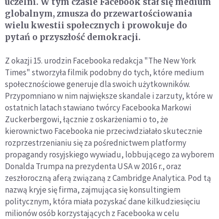
uczelni. W tym czasie Facebook stał się medium
globalnym, zmusza do przewartościowania
wielu kwestii społecznych i prowokuje do
pytań o przyszłość demokracji.
Z okazji 15. urodzin Facebooka redakcja "The New York
Times" stworzyła filmik podobny do tych, które medium
społecznościowe generuje dla swoich użytkowników.
Przypomniano w nim największe skandale i zarzuty, które w
ostatnich latach stawiano twórcy Facebooka Markowi
Zuckerbergowi, łącznie z oskarżeniami o to, że
kierownictwo Facebooka nie przeciwdziałało skutecznie
rozprzestrzenianiu się za pośrednictwem platformy
propagandy rosyjskiego wywiadu, lobbującego za wyborem
Donalda Trumpa na prezydenta USA w 2016 r., oraz
zeszłoroczną aferą związaną z Cambridge Analytica. Pod tą
nazwą kryje się firma, zajmująca się konsultingiem
politycznym, która miała pozyskać dane kilkudziesięciu
milionów osób korzystających z Facebooka w celu