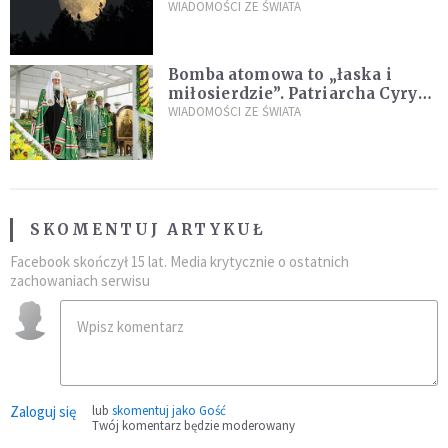
powierzchni dojdzie do
WIADOMOŚCI ZE ŚWIATA
niezwykłego zdarzenia
Bomba atomowa to „łaska i
miłosierdzie”. Patriarcha Cyryl
wychwala Putina
WIADOMOŚCI ZE ŚWIATA
SKOMENTUJ ARTYKUŁ
Facebook skończył 15 lat. Media krytycznie o ostatnich
zachowaniach serwisu
Zaloguj się
lub
skomentuj jako Gość
Twój komentarz będzie moderowany