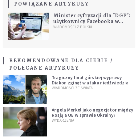
POWIĄZANE ARTYKUŁY
Minister cyfryzacji dla "DGP":
użytkownicy Facebooka w
Polsce będą mogli zgłaszać
WIADOMOŚCI Z POLSKI
nieuzasadnioną cenzurę
treści
REKOMENDOWANE DLA CIEBIE /
POLECANE ARTYKUŁY
Tragiczny finał górskiej wyprawy.
Diakon zginął w ataku niedźwiedzia
WIADOMOŚCI ZE ŚWIATA
Angela Merkel jako negocjator między
Rosją a UE w sprawie Ukrainy?
WYDARZENIA