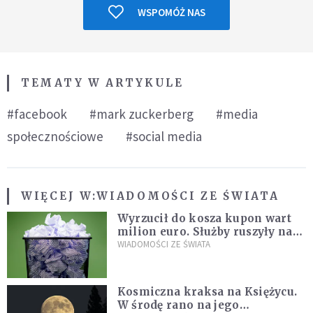
WSPOMÓŻ NAS
TEMATY W ARTYKULE
#facebook
#mark zuckerberg
#media
społecznościowe
#social media
WIĘCEJ W:
WIADOMOŚCI ZE ŚWIATA
Wyrzucił do kosza kupon wart
milion euro. Służby ruszyły na
poszukiwania
WIADOMOŚCI ZE ŚWIATA
Kosmiczna kraksa na Księżycu.
W środę rano na jego