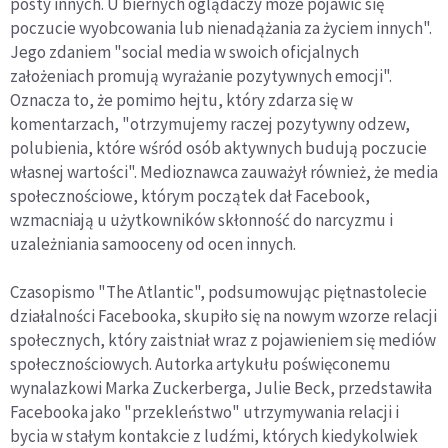
posty innych. U biernych oglądaczy może pojawić się
poczucie wyobcowania lub nienadążania za życiem innych".
Jego zdaniem "social media w swoich oficjalnych
założeniach promują wyrażanie pozytywnych emocji".
Oznacza to, że pomimo hejtu, który zdarza się w
komentarzach, "otrzymujemy raczej pozytywny odzew,
polubienia, które wśród osób aktywnych budują poczucie
własnej wartości". Medioznawca zauważył również, że media
społecznościowe, którym początek dał Facebook,
wzmacniają u użytkowników skłonność do narcyzmu i
uzależniania samooceny od ocen innych.
Czasopismo "The Atlantic", podsumowując piętnastolecie
działalności Facebooka, skupiło się na nowym wzorze relacji
społecznych, który zaistniał wraz z pojawieniem się mediów
społecznościowych. Autorka artykułu poświęconemu
wynalazkowi Marka Zuckerberga, Julie Beck, przedstawiła
Facebooka jako "przekleństwo" utrzymywania relacji i
bycia w stałym kontakcie z ludźmi, których kiedykolwiek