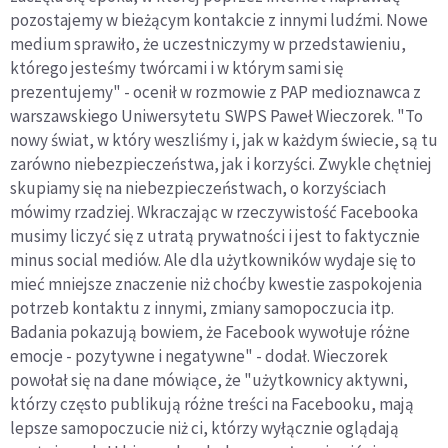
pozostajemy w bieżącym kontakcie z innymi ludźmi. Nowe
medium sprawiło, że uczestniczymy w przedstawieniu,
którego jesteśmy twórcami i w którym sami się
prezentujemy" - ocenił w rozmowie z PAP medioznawca z
warszawskiego Uniwersytetu SWPS Paweł Wieczorek. "To
nowy świat, w który weszliśmy i, jak w każdym świecie, są tu
zarówno niebezpieczeństwa, jak i korzyści. Zwykle chętniej
skupiamy się na niebezpieczeństwach, o korzyściach
mówimy rzadziej. Wkraczając w rzeczywistość Facebooka
musimy liczyć się z utratą prywatności i jest to faktycznie
minus social mediów. Ale dla użytkowników wydaje się to
mieć mniejsze znaczenie niż choćby kwestie zaspokojenia
potrzeb kontaktu z innymi, zmiany samopoczucia itp.
Badania pokazują bowiem, że Facebook wywołuje różne
emocje - pozytywne i negatywne" - dodał. Wieczorek
powołał się na dane mówiące, że "użytkownicy aktywni,
którzy często publikują różne treści na Facebooku, mają
lepsze samopoczucie niż ci, którzy wyłącznie oglądają