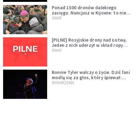
Ponad 1500 dronów dalekiego
zasięgu. Nuncjusz w Kijowie: to nie
wygląda na wolę zakończenia wojny
ŚWIAT
[PILNE] Rosyjskie drony nad Łotwą.
Jeden z nich uderzył w skład ropy
naftowej
ŚWIAT
Bonnie Tyler walczy o życie. Dziś fani
modlą się za głos, który śpiewał:
"Lord, help me"
WYDARZENIA