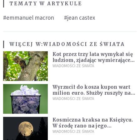
TEMATY W ARTYKULE
#emmanuel macron
#jean castex
WIĘCEJ W:
WIADOMOŚCI ZE ŚWIATA
Kot przez trzy lata wymykał się
ludziom, zjadając wymierające
kaczki. W końcu popełnił
WIADOMOŚCI ZE ŚWIATA
fatalny błąd
Wyrzucił do kosza kupon wart
milion euro. Służby ruszyły na
poszukiwania
WIADOMOŚCI ZE ŚWIATA
Kosmiczna kraksa na Księżycu.
W środę rano na jego
powierzchni dojdzie do
WIADOMOŚCI ZE ŚWIATA
niezwykłego zdarzenia