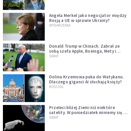
Angela Merkel jako negocjator między
Rosją a UE w sprawie Ukrainy?
WYDARZENIA
Donald Trump w Chinach. Zabrał ze
sobą szefa Apple, Boeinga, Mety i
Muska
ŚWIAT
Dolina Krzemowa puka do Watykanu.
Dlaczego giganci AI słuchają księży?
KOŚCIÓŁ
Przeleci bliżej Ziemi niż niektóre
satelity. W poniedziałek miniemy się z
asteroidą, która poprzedzi znacznie
ŚWIAT
większego "gościa"