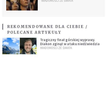
pożarami w Amazonii
WIADOMOŚCI ZE ŚWIATA
REKOMENDOWANE DLA CIEBIE /
POLECANE ARTYKUŁY
Tragiczny finał górskiej wyprawy.
Diakon zginął w ataku niedźwiedzia
WIADOMOŚCI ZE ŚWIATA
Angela Merkel jako negocjator między
Rosją a UE w sprawie Ukrainy?
WYDARZENIA
Donald Trump w Chinach. Zabrał ze
sobą szefa Apple, Boeinga, Mety i
Muska
ŚWIAT