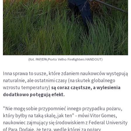
(fot. PAP/EPA/Porto Velho Firefighters HANDOUT)
Inna sprawa to susze, które zdaniem naukowców występują
naturalnie, ale ostatnimi czasy (na skutek globalnego
wzrostu temperatury)
są coraz częstsze, a wylesienia
dodatkowo potęgują efekt.
"Nie mogę sobie przypomnieć innego przypadku pożaru,
który byłby na taką skalę, jak ten" - mówi Vitor Gomes,
naukowiec zajmujący się środowiskiem z Federal University
of Para. Dodaje, że teza, wedle której za pożary