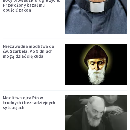
nocy prowadził drugie życie.
Przełożony kazał mu
opuścić zakon
Niezawodna modlitwa do
św. Szarbela. Po 9 dniach
mogą dziać się cuda
Modlitwa ojca Pio w
trudnych i beznadziejnych
sytuacjach