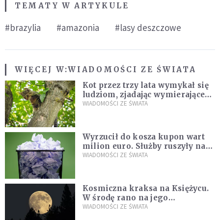
TEMATY W ARTYKULE
#brazylia
#amazonia
#lasy deszczowe
WIĘCEJ W:
WIADOMOŚCI ZE ŚWIATA
Kot przez trzy lata wymykał się
ludziom, zjadając wymierające
kaczki. W końcu popełnił
WIADOMOŚCI ZE ŚWIATA
fatalny błąd
Wyrzucił do kosza kupon wart
milion euro. Służby ruszyły na
poszukiwania
WIADOMOŚCI ZE ŚWIATA
Kosmiczna kraksa na Księżycu.
W środę rano na jego
powierzchni dojdzie do
WIADOMOŚCI ZE ŚWIATA
niezwykłego zdarzenia