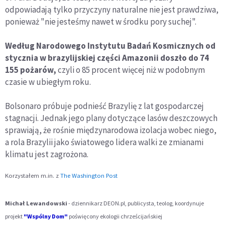
odpowiadają tylko przyczyny naturalne nie jest prawdziwa,
ponieważ "nie jesteśmy nawet w środku pory suchej".
Według Narodowego Instytutu Badań Kosmicznych od
stycznia w brazylijskiej części Amazonii doszło do 74
155 pożarów,
czyli o 85 procent więcej niż w podobnym
czasie w ubiegłym roku.
Bolsonaro próbuje podnieść Brazylię z lat gospodarczej
stagnacji. Jednak jego plany dotyczące lasów deszczowych
sprawiają, że rośnie międzynarodowa izolacja wobec niego,
a rola Brazylii jako światowego lidera walki ze zmianami
klimatu jest zagrożona.
Korzystałem m.in. z
The Washington Post
Michał Lewandowski
- dziennikarz DEON.pl, publicysta, teolog, koordynuje
projekt
"Wspólny Dom"
poświęcony ekologii chrześcijańskiej