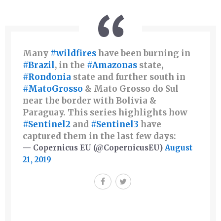
Many
#wildfires
have been burning in
#Brazil
, in the
#Amazonas
state,
#Rondonia
state and further south in
#MatoGrosso
& Mato Grosso do Sul
near the border with Bolivia &
Paraguay. This series highlights how
#Sentinel2
and
#Sentinel3
have
captured them in the last few days:
— Copernicus EU (@CopernicusEU)
August
21, 2019