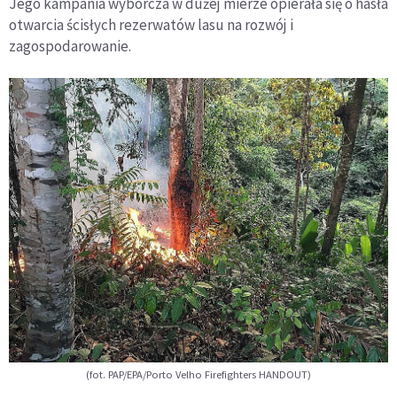
Jego kampania wyborcza w dużej mierze opierała się o hasła
otwarcia ścisłych rezerwatów lasu na rozwój i
zagospodarowanie.
(fot. PAP/EPA/Porto Velho Firefighters HANDOUT)