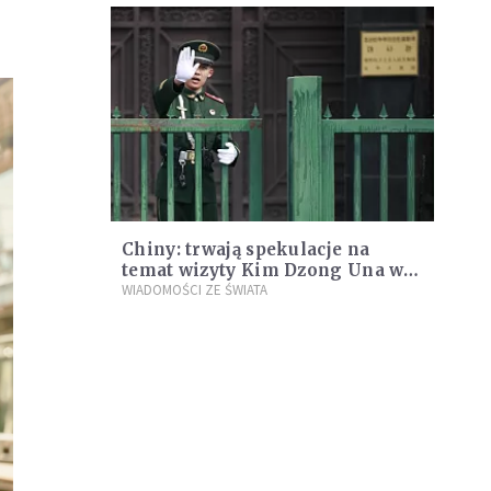
Chiny: trwają spekulacje na
temat wizyty Kim Dzong Una w
Pekinie
WIADOMOŚCI ZE ŚWIATA