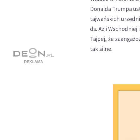
Donalda Trumpa ust
tajwańskich urzędn
ds. Azji Wschodnie
Tajpej, że zaangaż
tak silne.