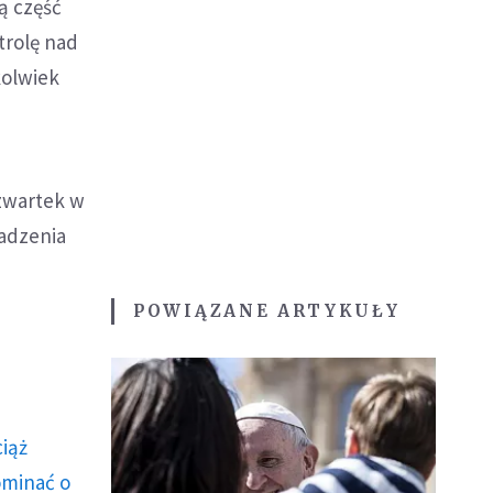
ą część
trolę nad
kolwiek
czwartek w
adzenia
POWIĄZANE ARTYKUŁY
ciąż
ominać o