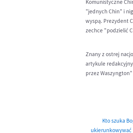
Komunistyczne Chin
"jednych Chin" i ni
wyspą. Prezydent C
zechce "podzielić C
Znany z ostrej nacj
artykule redakcyjn
przez Waszyngton" 
Kto szuka Bo
ukierunkowywać n