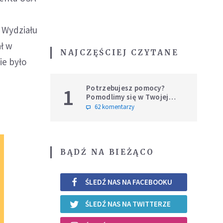
 Wydziału
ł w
NAJCZĘŚCIEJ CZYTANE
ie było
Potrzebujesz pomocy?
1
Pomodlimy się w Twojej
intencji
62 komentarzy
BĄDŹ NA BIEŻĄCO
ŚLEDŹ NAS NA FACEBOOKU
ŚLEDŹ NAS NA TWITTERZE