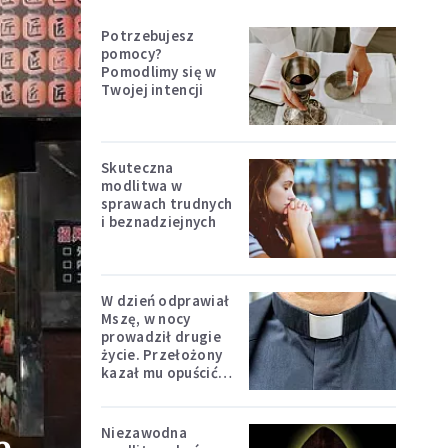
Potrzebujesz
pomocy?
Pomodlimy się w
Twojej intencji
Skuteczna
modlitwa w
sprawach trudnych
i beznadziejnych
W dzień odprawiał
Mszę, w nocy
prowadził drugie
życie. Przełożony
kazał mu opuścić
zakon
Niezawodna