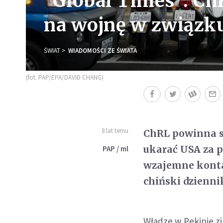
"Global Times": Ch
na wojnę w związk
ŚWIAT
WIADOMOŚCI ZE ŚWIATA
(fot. PAP/EPA/DAVID CHANG)
8 lat temu
ChRL powinna sz
ukarać USA za p
PAP / ml
wzajemne konta
chiński dzienni
Władze w Pekinie z