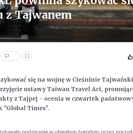
RL powinna szykować si
u z Tajwanem
ykować się na wojnę w Cieśninie Tajwańskie
rzyjęcie ustawy Taiwan Travel Act, promując
kty z Tajpej - ocenia w czwartek państwow
k "Global Times".
irytowało podpisanie w ubiegłym tygodniu przez prezy