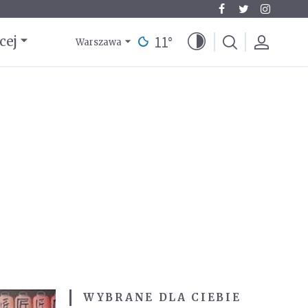
11
°
cej
Warszawa
WYBRANE DLA CIEBIE