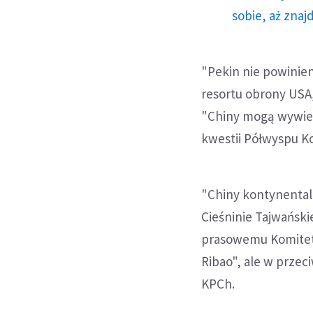
sobie, aż znaj
"Pekin nie powinie
resortu obrony USA,
"Chiny mogą wywier
kwestii Półwyspu K
"Chiny kontynental
Cieśninie Tajwańsk
prasowemu Komitetu
Ribao", ale w przec
KPCh.