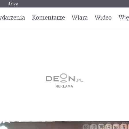
g
Sklep
Wię
darzenia
Komentarze
Wiara
Wideo