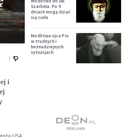
ę
modlitwa do św.
Szarbela. Po 9
dniach mogą dziać
się cuda
Modlitwa ojca Pio
w trudnych i
beznadziejnych
sytuacjach
j i
ej
y
denta USA