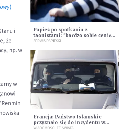
howy
)
Papież po spotkaniu z
tanu i
taonistami: "bardzo sobie cenię
e, że
ten gest"
SERWIS PAPIESKI
cy, np. w
tarny w
rganowi
 "Renmin
anowiska
Francja: Państwo Islamskie
przyznało się do incydentu w
Trebes
WIADOMOŚCI ZE ŚWIATA