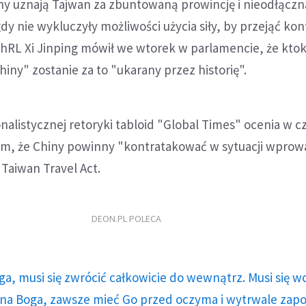
y uznają Tajwan za zbuntowaną prowincję i nieodłączn
gdy nie wykluczyły możliwości użycia siły, by przejąć kon
hRL Xi Jinping mówił we wtorek w parlamencie, że kto
hiny" zostanie za to "ukarany przez historię".
onalistycznej retoryki tabloid "Global Times" ocenia w 
ym, że Chiny powinny "kontratakować w sytuacji wprow
Taiwan Travel Act.
DEON.PL POLECA
ga, musi się zwrócić całkowicie do wewnątrz. Musi się w
a Boga, zawsze mieć Go przed oczyma i wytrwale zap