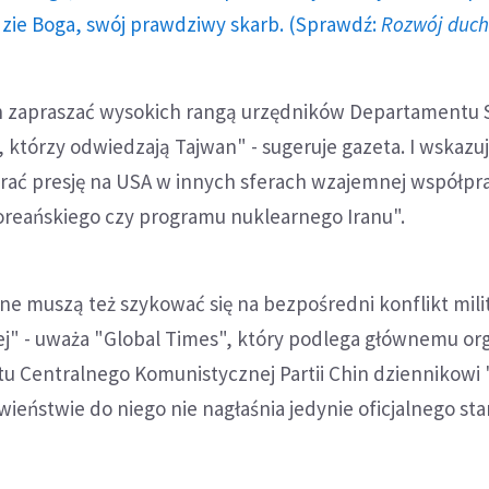
dzie Boga, swój prawdziwy skarb. (Sprawdź:
Rozwój duc
n zapraszać wysokich rangą urzędników Departamentu S
 którzy odwiedzają Tajwan" - sugeruje gazeta. I wskazuj
ać presję na USA w innych sferach wzajemnej współpra
oreańskiego czy programu nuklearnego Iranu".
ne muszą też szykować się na bezpośredni konflikt mili
iej" - uważa "Global Times", który podlega głównemu o
 Centralnego Komunistycznej Partii Chin dziennikowi
iwieństwie do niego nie nagłaśnia jedynie oficjalnego st