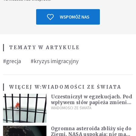
WSPOMÓŻ NAS
TEMATY W ARTYKULE
#grecja
#kryzys imigracyjny
WIĘCEJ W:
WIADOMOŚCI ZE ŚWIATA
Uczestniczył w egzekucjach. Pod
wpływem słów papieża zmienił
zdanie
WIADOMOŚCI ZE ŚWIATA
Ogromna asteroida zbliży się do
Ziemi. NASA uspokaja: nie ma