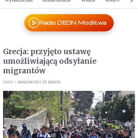
Radio DEON Modlitwa
Grecja: przyjęto ustawę
umożliwiającą odsyłanie
migrantów
ŚWIAT
WIADOMOŚCI ZE ŚWIATA