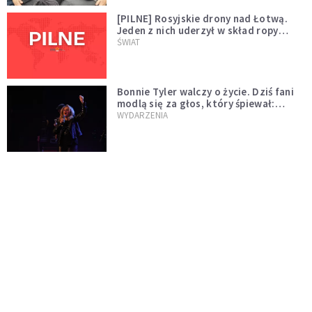
[PILNE] Rosyjskie drony nad Łotwą.
Jeden z nich uderzył w skład ropy
naftowej
ŚWIAT
Bonnie Tyler walczy o życie. Dziś fani
modlą się za głos, który śpiewał:
"Lord, help me"
WYDARZENIA