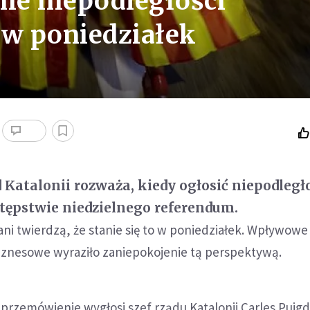
nie niepodległości
 w poniedziałek
 Katalonii rozważa, kiedy ogłosić niepodległ
tępstwie niedzielnego referendum.
i twierdzą, że stanie się to w poniedziałek. Wpływowe
biznesowe wyraziło zaniepokojenie tą perspektywą.
przemówienie wygłosi szef rządu Katalonii Carles Pui