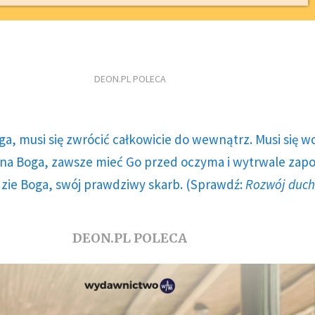
DEON.PL POLECA
ga, musi się zwrócić całkowicie do wewnątrz. Musi się w
a Boga, zawsze mieć Go przed oczyma i wytrwale zap
dzie Boga, swój prawdziwy skarb. (Sprawdź:
Rozwój duc
DEON.PL POLECA