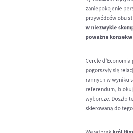
zaniepokojenie pers
przywódców obu st
w niezwykle skomp
poważne konsekw
Cercle d'Economia p
pogorszyły się rela
rannych w wyniku st
referendum, blokują
wyborcze. Doszło te
skierowaną do tego
We wtorek
król His