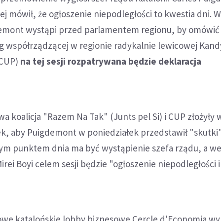
ej mówił, że ogłoszenie niepodległości to kwestia dni. 
demont wystąpi przed parlamentem regionu, by omówić
 współrządzącej w regionie radykalnie lewicowej Kand
(CUP)
na tej sesji rozpatrywana będzie deklaracja
a koalicja "Razem Na Tak" (Junts pel Si) i CUP złożyły 
k, aby Puigdemont w poniedziałek przedstawił "skutki
m punktem dnia ma być wystąpienie szefa rządu, a w
ei Boyi celem sesji będzie "ogłoszenie niepodległości i
e katalońskie lobby biznesowe Cercle d'Economia wyr