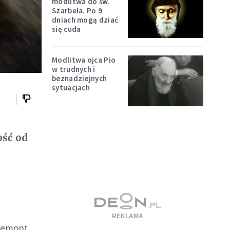
modlitwa do św.
Szarbela. Po 9
dniach mogą dziać
się cuda
Modlitwa ojca Pio
w trudnych i
beznadziejnych
sytuacjach
ość od
gdemont,