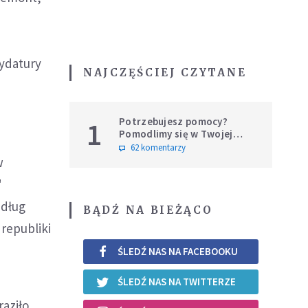
W
ydatury
NAJCZĘŚCIEJ CZYTANE
Potrzebujesz pomocy?
1
Pomodlimy się w Twojej
intencji
62 komentarzy
w
"
edług
BĄDŹ NA BIEŻĄCO
 republiki
ŚLEDŹ NAS NA FACEBOOKU
ŚLEDŹ NAS NA TWITTERZE
aziło