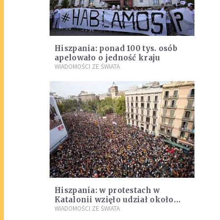
Hiszpania: ponad 100 tys. osób
apelowało o jedność kraju
WIADOMOŚCI ZE ŚWIATA
Hiszpania: w protestach w
Katalonii wzięło udział około
900 tys. osób
WIADOMOŚCI ZE ŚWIATA