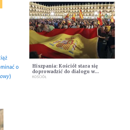
ciąż
ominać o
Hiszpania: Kościół stara się
doprowadzić do dialogu w
howy
)
sprawie Katalonii
KOŚCIÓŁ