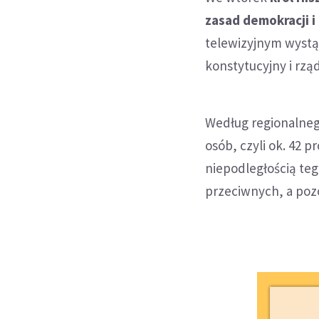
zasad demokracji i
telewizyjnym wystą
konstytucyjny i rzą
Według regionalneg
osób, czyli ok. 42 p
niepodległością teg
przeciwnych, a poz