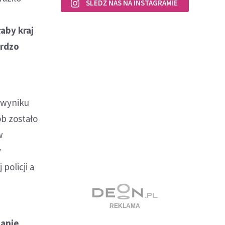
ŚLEDŹ NAS NA INSTAGRAMIE
aby kraj
ardzo
j wyniku
ób zostało
w
y
policji a
zanie