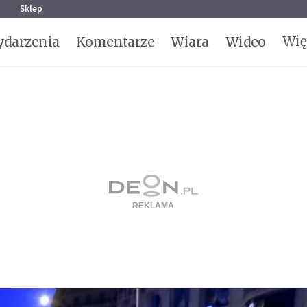
g
Sklep
Wię
darzenia
Komentarze
Wiara
Wideo