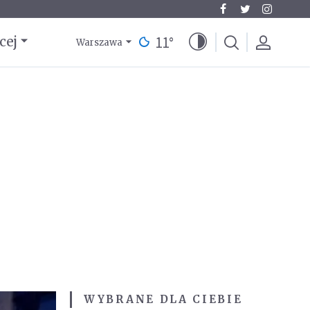
11
°
cej
Warszawa
WYBRANE DLA CIEBIE