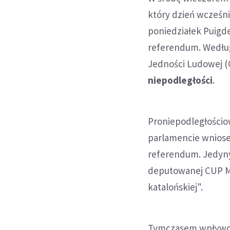
który dzień wcześni
poniedziałek Puig
referendum. Według
Jedności Ludowej 
niepodległości
.
Proniepodległościow
parlamencie wniose
referendum. Jedyny
deputowanej CUP Mir
katalońskiej".
Tymczasem wpływow