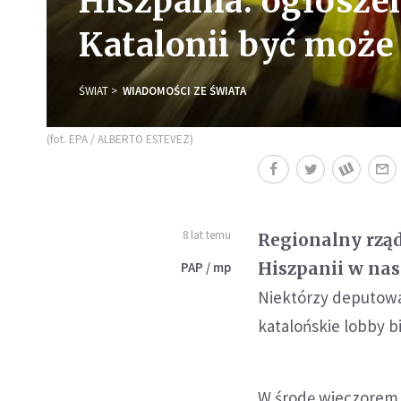
Hiszpania: ogłosze
Katalonii być może
ŚWIAT
WIADOMOŚCI ZE ŚWIATA
(fot. EPA / ALBERTO ESTEVEZ)
8 lat temu
Regionalny rząd
Hiszpanii w nas
PAP / mp
Niektórzy deputowan
katalońskie lobby 
W środę wieczorem 