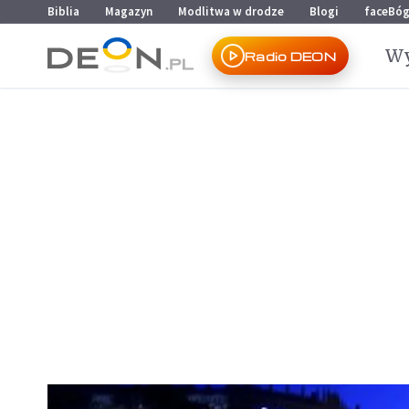
Przejdź do menu głównego
Przejdź do treści
Biblia
Magazyn
Modlitwa w drodze
Blogi
faceBó
Wy
Radio DEON