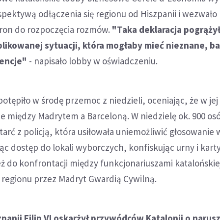
pektywą odłączenia się regionu od Hiszpanii i wezwało
ron do rozpoczęcia rozmów.
"Taka deklaracja pogrążył
likowanej sytuacji, która mogłaby mieć nieznane, b
encje"
- napisało lobby w oświadczeniu.
otępiło w środę przemoc z niedzieli, oceniając, że w je
cje między Madrytem a Barceloną. W niedzielę ok. 900 os
arć z policją, która usiłowała uniemożliwić głosowanie 
c dostęp do lokali wyborczych, konfiskując urny i kart
ż do konfrontacji między funkcjonariuszami katalońskiej 
 regionu przez Madryt Gwardią Cywilną.
zpanii Filip VI oskarżył przywódców Katalonii o narus