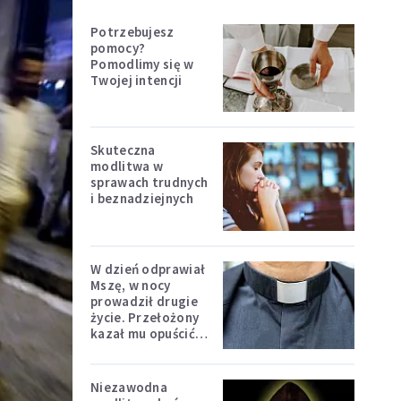
Potrzebujesz
pomocy?
Pomodlimy się w
Twojej intencji
Skuteczna
modlitwa w
sprawach trudnych
i beznadziejnych
W dzień odprawiał
Mszę, w nocy
prowadził drugie
życie. Przełożony
kazał mu opuścić
zakon
Niezawodna