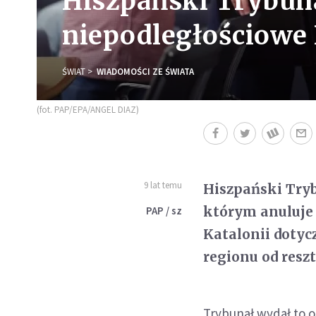
Hiszpański Trybuna
niepodległościowe 
ŚWIAT
WIADOMOŚCI ZE ŚWIATA
(fot. PAP/EPA/ANGEL DIAZ)
9 lat temu
Hiszpański Tryb
którym anuluje
PAP / sz
Katalonii doty
regionu od resz
Trybunał wydał to or