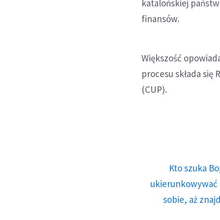
katalońskiej państ
finansów.
Większość opowiada
procesu składa się 
(CUP).
Kto szuka Bo
ukierunkowywać n
sobie, aż znaj