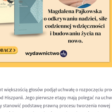
nt większością głosów podjął uchwałę o rozpoczęciu pr
 od Hiszpanii. Jego pierwsze etapy mają polegać na uchw
by stanowić podstawę prawną procesu tworzenia nowej