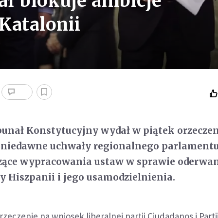
ł blokuje ambicje
Katalonii
unał Konstytucyjny wydał w piątek orzeczen
 niedawne uchwały regionalnego parlament
czące wypracowania ustaw w sprawie oderwan
ty Hiszpanii i jego usamodzielnienia.
zeczenie na wniosek liberalnej partii Ciudadanos i Parti