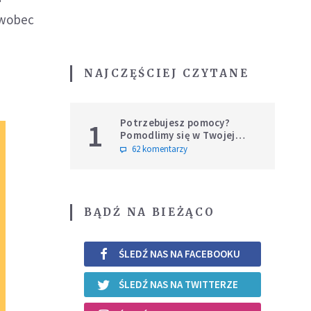
 wobec
NAJCZĘŚCIEJ CZYTANE
Potrzebujesz pomocy?
1
Pomodlimy się w Twojej
intencji
62 komentarzy
BĄDŹ NA BIEŻĄCO
ŚLEDŹ NAS NA FACEBOOKU
ŚLEDŹ NAS NA TWITTERZE