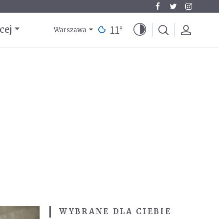
11
°
cej
Warszawa
WYBRANE DLA CIEBIE