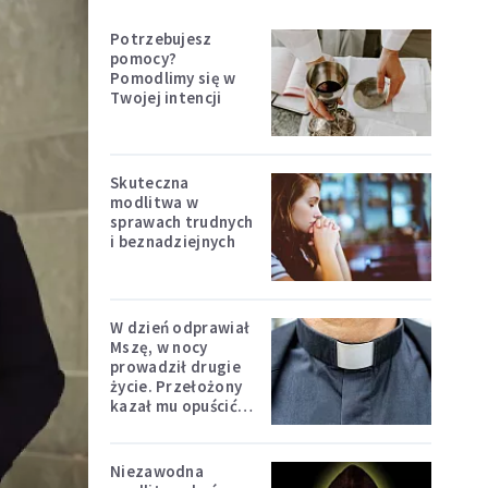
Potrzebujesz
pomocy?
Pomodlimy się w
Twojej intencji
Skuteczna
modlitwa w
sprawach trudnych
i beznadziejnych
W dzień odprawiał
Mszę, w nocy
prowadził drugie
życie. Przełożony
kazał mu opuścić
zakon
Niezawodna