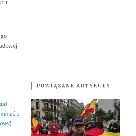
h i
ego
Ludowej
POWIĄZANE ARTYKUŁY
ciąż
ominać o
howy
)