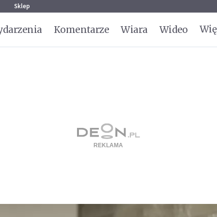
g
Sklep
Wię
darzenia
Komentarze
Wiara
Wideo