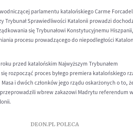
wodniczącej parlamentu katalońskiego Carme Forcadel
zy Trybunał Sprawiedliwości Katalonii prowadzi dochod
dkowania się Trybunałowi Konstytucyjnemu Hiszpanii,
miania procesu prowadzącego do niepodległości Kataloni
o roku przed katalońskim Najwyższym Trybunałem
 się rozpocząć proces byłego premiera katalońskiego r
 Masa i dwóch członków jego rządu oskarżonych o to, ż
u przeprowadzili wbrew zakazowi Madrytu referendum w
onii.
DEON.PL POLECA