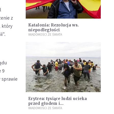
l
zenie z
Katalonia: Rezolucja ws.
 który
niepodległości
i".
WIADOMOŚCI ZE ŚWIATA
ządu
e 9
 sprawie
Erytrea: tysiące ludzi ucieka
przed głodem i
prześladowaniami
WIADOMOŚCI ZE ŚWIATA