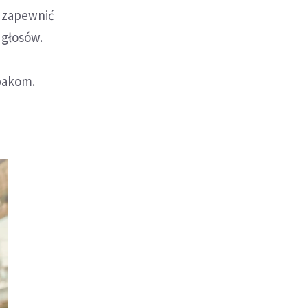
 zapewnić
 głosów.
abakom.