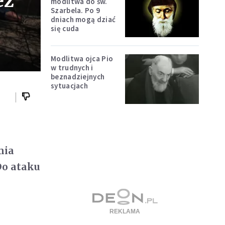
ez
modlitwa do św.
Szarbela. Po 9
dniach mogą dziać
się cuda
Modlitwa ojca Pio
w trudnych i
beznadziejnych
sytuacjach
mia
Do ataku