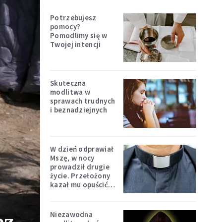
Potrzebujesz
pomocy?
Pomodlimy się w
Twojej intencji
Skuteczna
modlitwa w
sprawach trudnych
i beznadziejnych
W dzień odprawiał
Mszę, w nocy
prowadził drugie
życie. Przełożony
kazał mu opuścić
zakon
Niezawodna