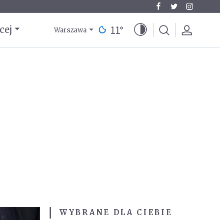
11
°
cej
Warszawa
WYBRANE DLA CIEBIE