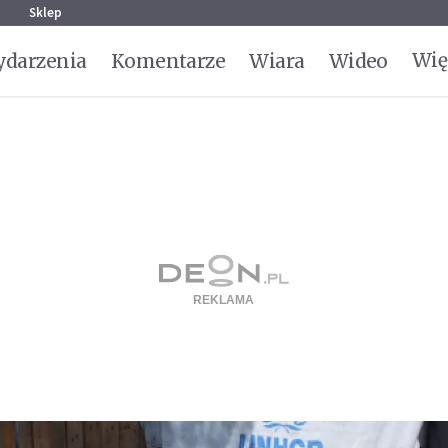
g
Sklep
Wię
darzenia
Komentarze
Wiara
Wideo