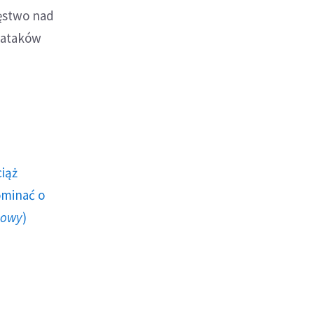
ięstwo nad
o ataków
ciąż
ominać o
howy
)