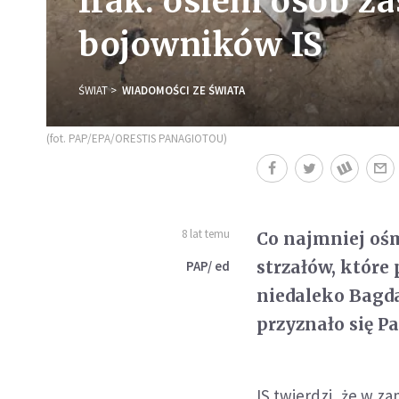
Irak: osiem osób za
bojowników IS
ŚWIAT
WIADOMOŚCI ZE ŚWIATA
(fot. PAP/EPA/ORESTIS PANAGIOTOU)
8 lat temu
Co najmniej ośm
strzałów, które
PAP/ ed
niedaleko Bagda
przyznało się Pa
IS twierdzi, że w z