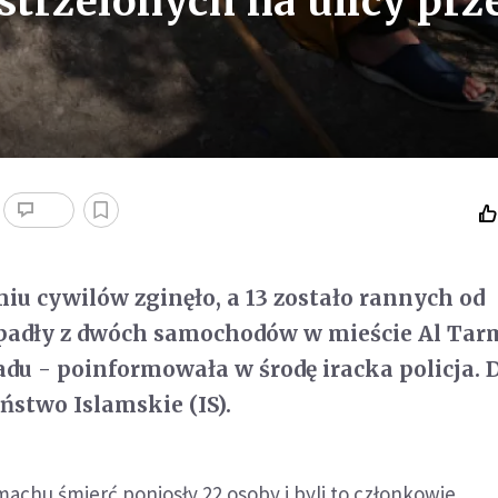
strzelonych na ulicy prz
iu cywilów zginęło, a 13 zostało rannych od
 padły z dwóch samochodów w mieście Al Tar
du - poinformowała w środę iracka policja. 
ństwo Islamskie (IS).
amachu śmierć poniosły 22 osoby i byli to członkowie