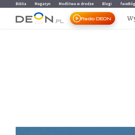
Przejdź do menu głównego
Przejdź do treści
Biblia
Magazyn
Modlitwa w drodze
Blogi
faceBó
Wy
Radio DEON