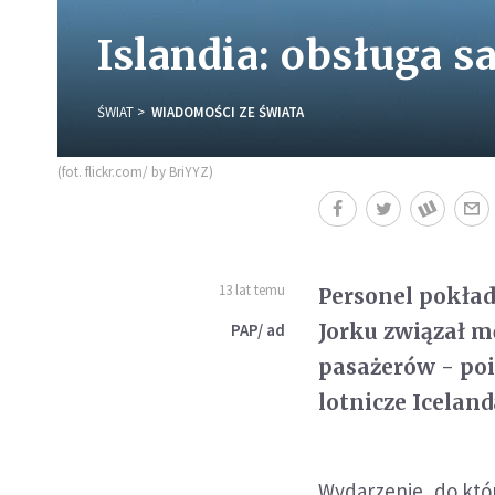
Islandia: obsługa 
ŚWIAT
WIADOMOŚCI ZE ŚWIATA
(fot. flickr.com/ by BriYYZ)
13 lat temu
Personel pokła
Jorku związał mę
PAP/ ad
pasażerów - poi
lotnicze Iceland
Wydarzenie, do któr