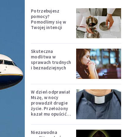
Potrzebujesz
pomocy?
Pomodlimy się w
Twojej intencji
Skuteczna
modlitwa w
sprawach trudnych
i beznadziejnych
W dzień odprawiał
Mszę, w nocy
prowadził drugie
życie. Przełożony
kazał mu opuścić
zakon
Niezawodna