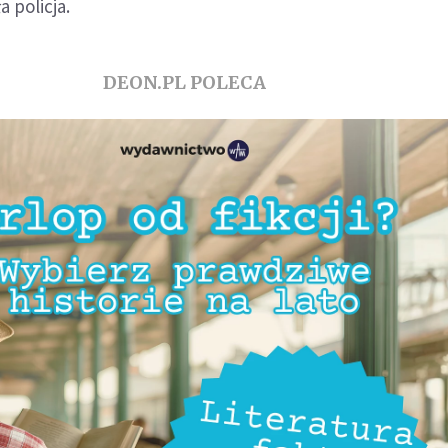
 policja.
DEON.PL POLECA