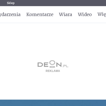
g
Sklep
Wię
darzenia
Komentarze
Wiara
Wideo