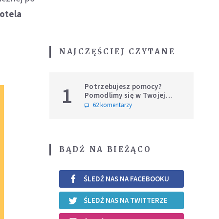
fotela
NAJCZĘŚCIEJ CZYTANE
Potrzebujesz pomocy?
1
Pomodlimy się w Twojej
intencji
62 komentarzy
BĄDŹ NA BIEŻĄCO
ŚLEDŹ NAS NA FACEBOOKU
ŚLEDŹ NAS NA TWITTERZE