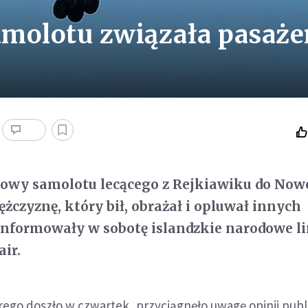
samolotu związała pasaże
dowy samolotu lecącego z Rejkiawiku do Now
żczyznę, który bił, obrażał i opluwał innych
nformowały w sobotę islandzkie narodowe li
air.
ego doszło w czwartek, przyciągnęło uwagę opinii publ