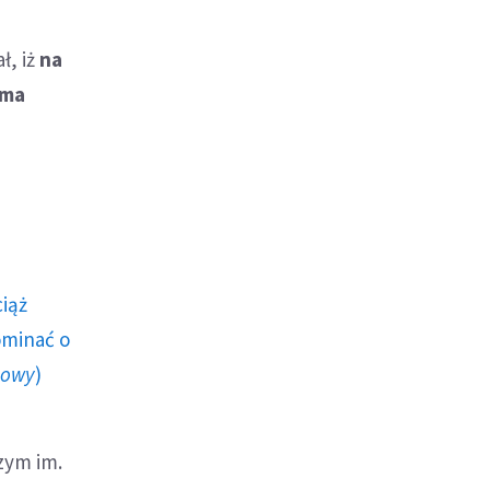
ł, iż
na
śma
ciąż
ominać o
howy
)
zym im.