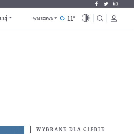
11
°
cej
Warszawa
WYBRANE DLA CIEBIE