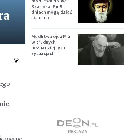
modlitwa do św.
Szarbela. Po 9
ra
dniach mogą dziać
się cuda
Modlitwa ojca Pio
w trudnych i
beznadziejnych
sytuacjach
ego
nie
icznej po