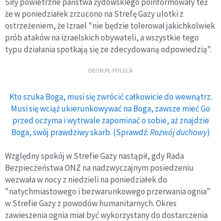
Siły powietrzne państwa żydowskiego poinformowały też
że w poniedziałek zrzucono na Strefę Gazy ulotki z
ostrzeżeniem, że Izrael "nie będzie tolerował jakichkolwiek
prób ataków na izraelskich obywateli, a wszystkie tego
typu działania spotkają się ze zdecydowaną odpowiedzią".
DEON.PL POLECA
Kto szuka Boga, musi się zwrócić całkowicie do wewnątrz.
Musi się wciąż ukierunkowywać na Boga, zawsze mieć Go
przed oczyma i wytrwale zapominać o sobie, aż znajdzie
Boga, swój prawdziwy skarb. (Sprawdź:
Rozwój duchowy
)
Względny spokój w Strefie Gazy nastąpił, gdy Rada
Bezpieczeństwa ONZ na nadzwyczajnym posiedzeniu
wezwała w nocy z niedzieli na poniedziałek do
"natychmiastowego i bezwarunkowego przerwania ognia"
w Strefie Gazy z powodów humanitarnych. Okres
zawieszenia ognia miał być wykorzystany do dostarczenia