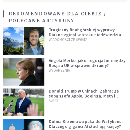
REKOMENDOWANE DLA CIEBIE /
POLECANE ARTYKUŁY
Tragiczny finał górskiej wyprawy.
Diakon zginął w ataku niedźwiedzia
WIADOMOŚCI ZE ŚWIATA
Angela Merkel jako negocjator między
Rosją a UE w sprawie Ukrainy?
WYDARZENIA
Donald Trump w Chinach. Zabrał ze
sobą szefa Apple, Boeinga, Mety i
Muska
ŚWIAT
Dolina Krzemowa puka do Watykanu.
Dlaczego giganci AI słuchają księży?