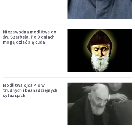
Niezawodna modlitwa do
św. Szarbela. Po 9 dniach
mogą dziać się cuda
Modlitwa ojca Pio w
trudnych i beznadziejnych
sytuacjach