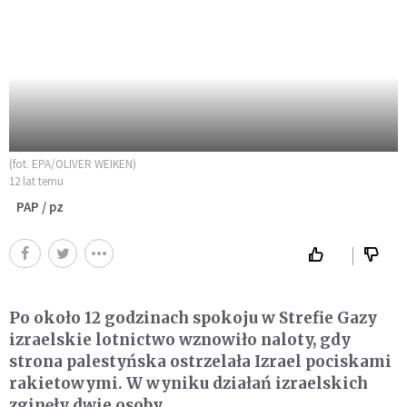
(fot. EPA/OLIVER WEIKEN)
12 lat temu
PAP / pz
Po około 12 godzinach spokoju w Strefie Gazy
izraelskie lotnictwo wznowiło naloty, gdy
strona palestyńska ostrzelała Izrael pociskami
rakietowymi. W wyniku działań izraelskich
zginęły dwie osoby.