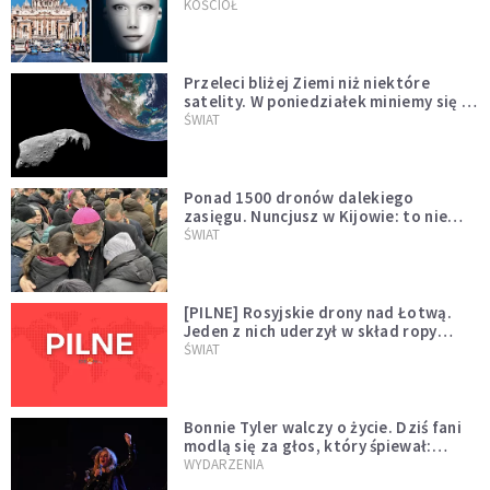
KOŚCIÓŁ
Przeleci bliżej Ziemi niż niektóre
satelity. W poniedziałek miniemy się z
asteroidą, która poprzedzi znacznie
ŚWIAT
większego "gościa"
Ponad 1500 dronów dalekiego
zasięgu. Nuncjusz w Kijowie: to nie
wygląda na wolę zakończenia wojny
ŚWIAT
[PILNE] Rosyjskie drony nad Łotwą.
Jeden z nich uderzył w skład ropy
naftowej
ŚWIAT
Bonnie Tyler walczy o życie. Dziś fani
modlą się za głos, który śpiewał:
"Lord, help me"
WYDARZENIA