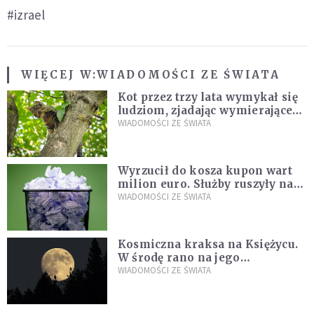
#izrael
WIĘCEJ W:
WIADOMOŚCI ZE ŚWIATA
Kot przez trzy lata wymykał się
ludziom, zjadając wymierające
kaczki. W końcu popełnił
WIADOMOŚCI ZE ŚWIATA
fatalny błąd
Wyrzucił do kosza kupon wart
milion euro. Służby ruszyły na
poszukiwania
WIADOMOŚCI ZE ŚWIATA
Kosmiczna kraksa na Księżycu.
W środę rano na jego
powierzchni dojdzie do
WIADOMOŚCI ZE ŚWIATA
niezwykłego zdarzenia