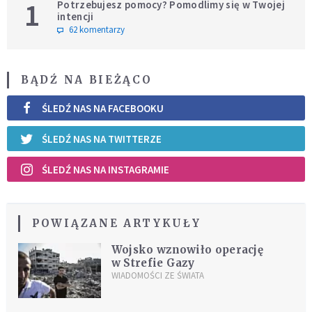
1
Potrzebujesz pomocy? Pomodlimy się w Twojej
intencji
62 komentarzy
BĄDŹ NA BIEŻĄCO
ŚLEDŹ NAS NA FACEBOOKU
ŚLEDŹ NAS NA TWITTERZE
ŚLEDŹ NAS NA INSTAGRAMIE
POWIĄZANE ARTYKUŁY
Wojsko wznowiło operację
w Strefie Gazy
WIADOMOŚCI ZE ŚWIATA